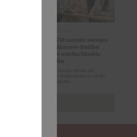
2026. gada 29. jūnijs
artneriem
LPS un IZM sarunās vienojas
ārvaldības
par risinājumiem drošībai
porta
skolās un mācību līdzekļu
pieejamību
 vienojas par
LPS un IZM sarunās vienojas par
viešanu sporta
risinājumiem drošībai skolās un mācību
līdzekļu pieejamību
rakstus