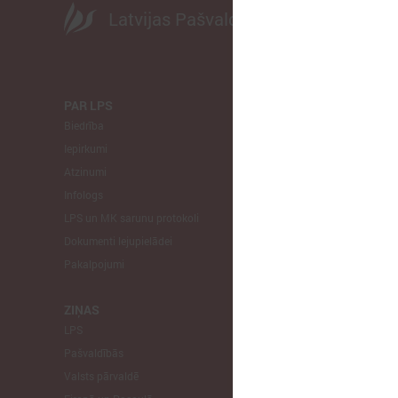
Latvijas Pašvaldību savienība
PAR LPS
KOMITEJA
Biedrība
Finanšu un 
Iepirkumi
Izglītības un
Atzinumi
Veselības un
Infologs
Reģionālās a
LPS un MK sarunu protokoli
Tautsaimniec
Dokumenti lejupielādei
Sporta jautā
Pakalpojumi
Informātikas
Mājokļu jau
ZIŅAS
LPS
STARPTAU
Pašvaldībās
Pārstāvniecīb
Valsts pārvaldē
Eiropas Reģi