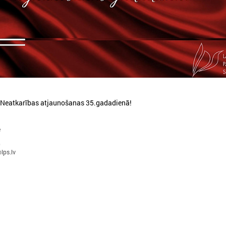
026. gada 30. jūlijs
2026. gada 15. jūlijs
Latvijas Pašvaldību savienības
LPS: Interaktīvā kart
un Iekšlietu ministrijas sarunas
vienkopus parāda pl
 Neatkarības atjaunošanas 35.gadadienā!
detalizētu informācij
atvijas Pašvaldību savienība aicina
tīklu Latvijā
iedalīties Iekšlietu ministrijas un Latvijas
e
ašvaldību savienības sarunās, kas notiks šī
LPS: Interaktīvā karte vienk
ada 5. augustā plkst. 14:30 LPS 4. stāva
0
plašu un detalizētu informāci
lps.lv
ālē (Mazā Pils iela 1, Rīga).
tīklu Latvijā