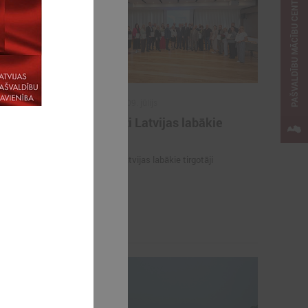
PAŠVALDĪBU MĀCĪBU CENTRS
2026. gada 09. jūlijs
e
Sumināti Latvijas labākie
ašu un
tirgotāji
u par skolu
Sumināti Latvijas labākie tirgotāji
opus parāda
ju par skolu