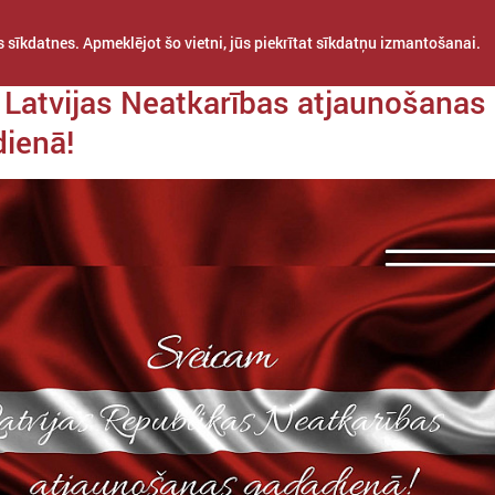
 sīkdatnes. Apmeklējot šo vietni, jūs piekrītat sīkdatņu izmantošanai.
a 03. maijs
Latvijas Neatkarības atjaunošanas
ienā!
STARPTAUTISKĀ
PROJEKTI
APVIENĪBAS
SADARBĪBA