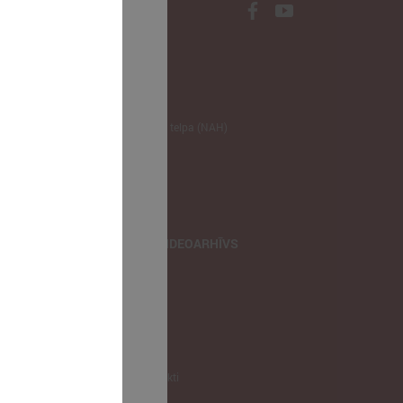
NODERĪGI
Klimata zināšanu telpa (NAH)
Bauhaus Latvijā
Jaunatnes lietas
Iepirkumu joma
apvienība
TIEŠRAIDES, VIDEOARHĪVS
Tiešraide
Videoarhīvs
Videoarhīvs-old
KONTAKTI
Pašvaldību kontakti
LPS