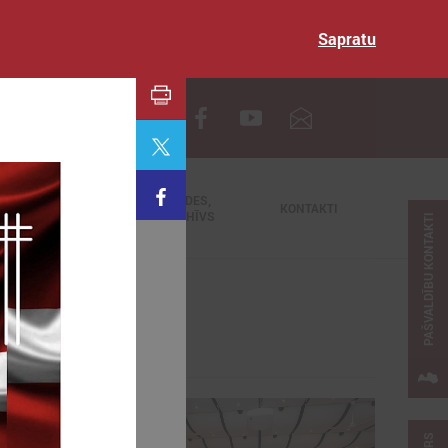
Sapratu
EN
TIEŠRAIDES,
NODERĪGI
KONTAKTI
VIDEOARHĪVS
PAŠVALDĪBU KONTAKTI