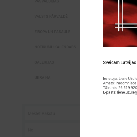
PAŠVALDĪBĀS
VALSTS PĀRVALDĒ
EIROPĀ UN PASAULĒ
2
NOTIKUMU KALENDĀRS
Sveicam Latvijas
GALERIJAS
L
p
UKRAINA
Ievietoja: Liene Užul
P
Amats: Padomniece
g
Tālrunis: 26 519 92
E-pasts: liene.uzule@
z