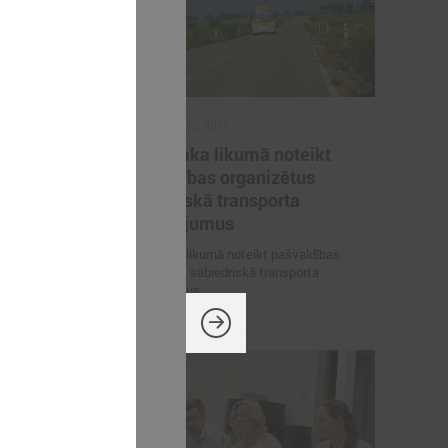
2026. gada 02. jūlijs
inistrija
LPS iesaka likumā noteikt
arbības
pašvaldības organizētus
un datu
sabiedriskā transporta
pārvadājumus
 pārrunā
LPS iesaka likumā noteikt pašvaldības
osacījumus un
organizētus sabiedriskā transporta
pārvadājumus