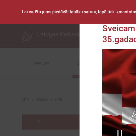
Lai varētu jums piedāvāt labāku saturu, lapā tiek izmantotas
Publicēts: 2025. gad
Sveicam 
Latvijas Pašvaldību savienība
35.gadad
PAR LPS
ZIŅAS
KOMITEJAS
LPS
ZIŅAS
LPS
LPS