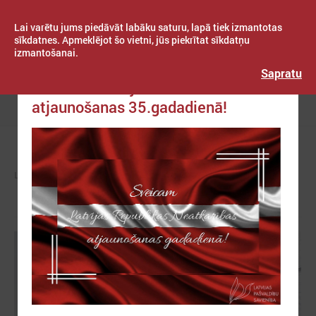
Lai varētu jums piedāvāt labāku saturu, lapā tiek izmantotas
sīkdatnes. Apmeklējot šo vietni, jūs piekrītat sīkdatņu
izmantošanai.
Publicēts: 2025. gada 03. maijs
Latvijas Pašvaldību savienība
Sapratu
Sveicam Latvijas Neatkarības
atjaunošanas 35.gadadienā!
Izvēlne
LPS
ZIŅAS
LPS