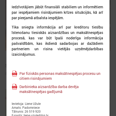
Iedzīvotājiem jābūt finansiāli stabiliem un informētiem
par iespējamiem risinājumiem krīzes situācijās, kā arī
par pieejamā atbalsta iespējām.
Tika sniegta informācija arī par kreditoru tiesību
īstenošanu tiesiskās aizsardzības un maksātnespējas
procesā, kas var būt īpaši noderīga informācija
pašvaldībām, kas ikdienā sadarbojas ar dažādiem
partneriem un risina vietējās uzņēmējdarbības
izaicinājumus.
2026. gada 09. jūlijs
Sumināti Latvijas labākie tirgotāji
Par fiziskās personas maksātnespējas procesu un
Sumināti Latvijas labākie tirgotāji
citiem risinājumiem
Darbinieka aizsardzība darba devēja
maksātnespējas gadījumā
Ievietoja: Liene Užule
Amats: Padomniece
Tālrunis: 26 519 920
E-pasts: liene.uzule@lps.lv