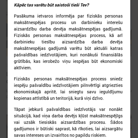
Kāpēc tas varētu būt saistoši tieši Tev?
Pasākuma ietvaros informēja par fiziskās personas
maksātnespējas procesu un darbinieku interešu
aizsardzību darba devēja maksātnespējas gadījumā.
Fiziskās personas maksātnespējas process, kā arī
darbinieku tiesību aizsardzība darba devēja
maksātnespējas gadījumā varētu būt aktuāli katras
pašvaldības iedzīvotājiem, kuri nonākuši finansiālās
grūtībās, kas ierobežo viņu iespējas būt ekonomiski
2026. gada 15. jūlijs
aktīviem.
LPS: Interaktīvā karte vienkopus parāda plašu un
Fiziskās personas maksātnespējas process sniedz
detalizētu informāciju par skolu tīklu Latvijā
iespēju pašvaldību iedzīvotājiem pilnvērtīgi atgriezties
LPS: Interaktīvā karte vienkopus parāda plašu un detalizētu informāciju
ekonomiskajā apritē, lai sniegtu savu ieguldījumu
par skolu tīklu Latvijā
kopienas attīstībā un teritorijā, kurā viņi dzīvo.
Tāpat jebkurš pašvaldības iedzīvotājs var nonākt
situācijā, kad viņa darba devējs kļūst maksātnespējīgs
vai uzsāk tiesiskās aizsardzības procesu. Šādos
gadījumos ir būtiski saprast, kā rīkoties, lai aizsargātu
savas intereses un izvairītos no papildu riskiem.