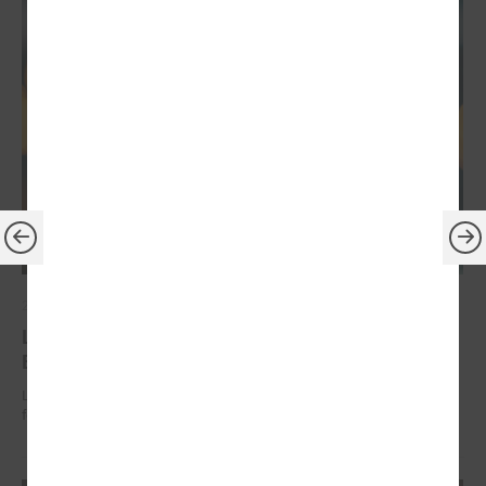
2026. gada 30. jūnijs
LPS: ir savlaicīgi jāgatavo projektu pieteikumi
Eiropas Konkurētspējas fondam
LPS: ir savlaicīgi jāgatavo projektu pieteikumi Eiropas Konkurētspējas
fondam