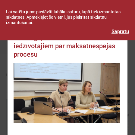
Lai varētu jums piedāvāt labāku saturu, lapā tiek izmantotas
sīkdatnes. Apmeklējot šo vietni, jūs piekrītat sīkdatņu
izmantošanai.
Publicēts: 2025. gada 15. maijs
Latvijas Pašvaldību savienība
Sapratu
Noderīgi pašvaldībām un
iedzīvotājiem par maksātnespējas
Izvēlne
procesu
LPS
ZIŅAS
LPS