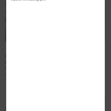
2026. gada 09. jūlijs
LPS: apreibinošu vielu ietekmē esošu bērnu
profilakses iestādi nedrīkst slēgt bez droša
alternatīva risinājuma
LPS: apreibinošu vielu ietekmē esošu bērnu profilakses iestādi nedrīkst
slēgt bez droša alternatīva risinājuma