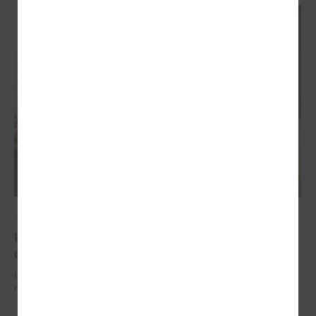
2026. gada 29. jūnijs
LPS un IZM sarunās vienojas par risinājumiem
drošībai skolās un mācību līdzekļu pieejamību
LPS un IZM sarunās vienojas par risinājumiem drošībai skolās un
mācību līdzekļu pieejamību