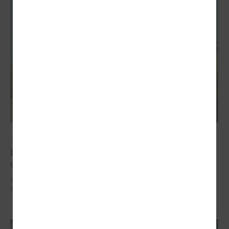
2026. gada 02. jūlijs
LPS iesaka likumā noteikt pašvaldības
organizētus sabiedriskā transporta pārvadājumus
LPS iesaka likumā noteikt pašvaldības organizētus sabiedriskā
transporta pārvadājumus