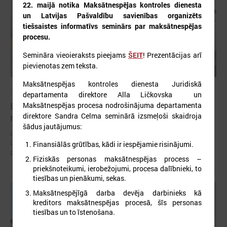
22. maijā notika Maksātnespējas kontroles dienesta
un Latvijas Pašvaldību savienības organizēts
tiešsaistes informatīvs seminārs par maksātnespējas
procesu.
Semināra vieoieraksts pieejams
ŠEIT
! Prezentācijas arī
pievienotas zem teksta.
Maksātnespējas kontroles dienesta Juridiskā
2026. gada 30. jūlijs
departamenta direktore Alla Ličkovska un
Latvijas Pašvaldību savienības un Iekšlietu
Maksātnespējas procesa nodrošinājuma departamenta
direktore Sandra Celma seminārā izsmeļoši skaidroja
ministrijas sarunas
šādus jautājumus:
Latvijas Pašvaldību savienība aicina piedalīties Iekšlietu ministrijas un
Latvijas Pašvaldību savienības sarunās, kas notiks šī gada 5. augustā
Finansiālās grūtības, kādi ir iespējamie risinājumi.
plkst. 14:30 LPS 4. stāva zālē (Mazā Pils iela 1, Rīga).
Fiziskās personas maksātnespējas process –
priekšnoteikumi, ierobežojumi, procesa dalībnieki, to
tiesības un pienākumi, sekas.
Maksātnespējīgā darba devēja darbinieks kā
kreditors maksātnespējas procesā, šīs personas
tiesības un to īstenošana.