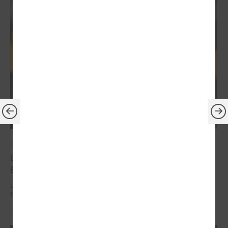
2026. gada 30. jūnijs
LPS: ir savlaicīgi jāgatavo projektu pieteikumi
Eiropas Konkurētspējas fondam
LPS: ir savlaicīgi jāgatavo projektu pieteikumi Eiropas Konkurētspējas
fondam