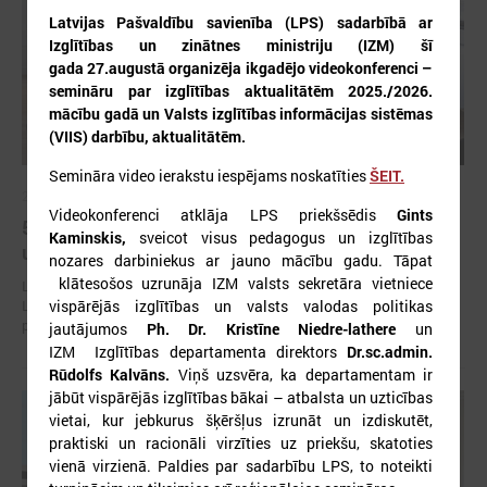
Latvijas Pašvaldību savienība (LPS) sadarbībā ar
Izglītības un zinātnes ministriju (IZM) šī
gada 27.augustā organizēja ikgadējo videokonferenci –
semināru par izglītības aktualitātēm 2025./2026.
mācību gadā un Valsts izglītības informācijas sistēmas
(VIIS) darbību, aktualitātēm.
Semināra video ierakstu iespējams noskatīties
ŠEIT.
2026. gada 30. jūlijs
Videokonferenci atklāja LPS priekšsēdis
Gints
5. augustā notiks Latvijas Pašvaldību savienības
Kaminskis,
sveicot visus pedagogus un izglītības
un Iekšlietu ministrijas sarunas
nozares darbiniekus ar jauno mācību gadu. Tāpat
klātesošos uzrunāja IZM valsts sekretāra vietniece
Latvijas Pašvaldību savienība aicina piedalīties Iekšlietu ministrijas un
Latvijas Pašvaldību savienības sarunās, kas notiks šī gada 5. augustā
vispārējās izglītības un valsts valodas politikas
plkst. 14:30 LPS 4. stāva zālē (Mazā Pils iela 1, Rīga).
jautājumos
Ph. Dr. Kristīne Niedre-lathere
un
IZM Izglītības departamenta direktors
Dr.sc.admin.
Rūdolfs Kalvāns.
Viņš uzsvēra, ka departamentam ir
jābūt vispārējās izglītības bākai – atbalsta un uzticības
vietai, kur jebkurus šķēršļus izrunāt un izdiskutēt,
praktiski un racionāli virzīties uz priekšu, skatoties
vienā virzienā. Paldies par sadarbību LPS, to noteikti