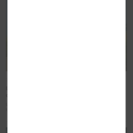
2026. gada 02. jūlijs
LPS iesaka likumā noteikt pašvaldības
organizētus sabiedriskā transporta pārvadājumus
LPS iesaka likumā noteikt pašvaldības organizētus sabiedriskā
transporta pārvadājumus