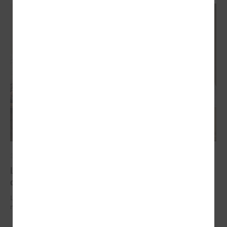
2026. gada 29. jūnijs
LPS un IZM sarunās vienojas par risinājumiem
drošībai skolās un mācību līdzekļu pieejamību
LPS un IZM sarunās vienojas par risinājumiem drošībai skolās un
mācību līdzekļu pieejamību