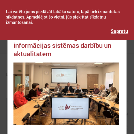
Lai varētu jums piedāvāt labāku saturu, lapā tiek izmantotas
sīkdatnes. Apmeklējot šo vietni, jūs piekrītat sīkdatņu
izmantošanai.
Publicēts: 2025. gada 27. augusts
Latvijas Pašvaldību savienība
Sapratu
Informē par Valsts izglītības
informācijas sistēmas darbību un
Izvēlne
aktualitātēm
LPS
ZIŅAS
LPS