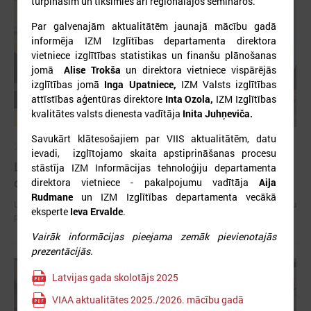
turpināsim un tiksimies arī reģionālajos semināros.
Par galvenajām aktualitātēm jaunajā mācību gadā
informēja IZM Izglītības departamenta direktora
vietniece izglītības statistikas un finanšu plānošanas
jomā
Alise Trokša
un direktora vietniece vispārējās
izglītības jomā
Inga Upatniece,
IZM Valsts izglītības
attīstības aģentūras direktore
Inta Ozola,
IZM Izglītības
kvalitātes valsts dienesta vadītāja
Inita Juhņeviča.
Savukārt klātesošajiem par VIIS aktualitātēm, datu
2026. gada 15. jūlijs
ievadi, izglītojamo skaita apstiprināšanas procesu
LPS: Interaktīvā karte vienkopus parāda plašu un
stāstīja IZM Informācijas tehnoloģiju departamenta
detalizētu informāciju par skolu tīklu Latvijā
direktora vietniece - pakalpojumu vadītāja
Aija
Rudmane
un IZM Izglītības departamenta vecākā
LPS: Interaktīvā karte vienkopus parāda plašu un detalizētu informāciju
eksperte
Ieva Ervalde
.
par skolu tīklu Latvijā
Vairāk informācijas pieejama zemāk pievienotajās
prezentācijās.
Latvijas gada skolotājs 2025
VIAA aktualitātes 2025./2026. mācību gadā