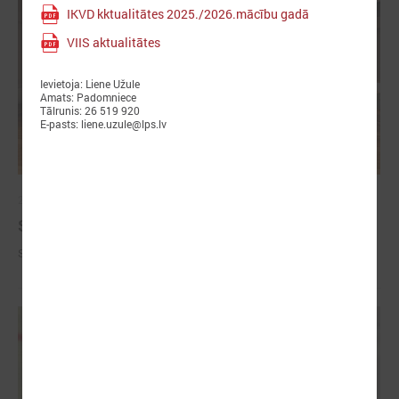
IKVD kktualitātes 2025./2026.mācību gadā
VIIS aktualitātes
Ievietoja: Liene Užule
Amats: Padomniece
Tālrunis: 26 519 920
E-pasts: liene.uzule@lps.lv
2026. gada 09. jūlijs
Sumināti Latvijas labākie tirgotāji
Sumināti Latvijas labākie tirgotāji