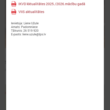
IKVD kktualitātes 2025./2026.mācību gadā
VIIS aktualitātes
Ievietoja: Liene Užule
Amats: Padomniece
Tālrunis: 26 519 920
E-pasts: liene.uzule@lps.lv
2026. gada 09. jūlijs
Sumināti Latvijas labākie tirgotāji
Sumināti Latvijas labākie tirgotāji