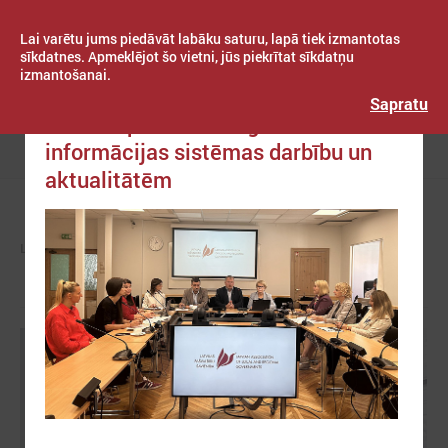
Lai varētu jums piedāvāt labāku saturu, lapā tiek izmantotas
sīkdatnes. Apmeklējot šo vietni, jūs piekrītat sīkdatņu
izmantošanai.
Publicēts: 2025. gada 27. augusts
Latvijas Pašvaldību savienība
Sapratu
Informē par Valsts izglītības
informācijas sistēmas darbību un
Izvēlne
aktualitātēm
LPS
ZIŅAS
LPS