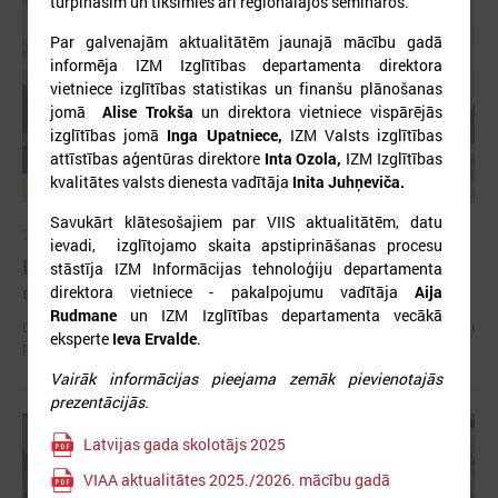
turpināsim un tiksimies arī reģionālajos semināros.
Par galvenajām aktualitātēm jaunajā mācību gadā
informēja IZM Izglītības departamenta direktora
vietniece izglītības statistikas un finanšu plānošanas
jomā
Alise Trokša
un direktora vietniece vispārējās
izglītības jomā
Inga Upatniece,
IZM Valsts izglītības
attīstības aģentūras direktore
Inta Ozola,
IZM Izglītības
kvalitātes valsts dienesta vadītāja
Inita Juhņeviča.
Savukārt klātesošajiem par VIIS aktualitātēm, datu
2026. gada 15. jūlijs
ievadi, izglītojamo skaita apstiprināšanas procesu
LPS: Interaktīvā karte vienkopus parāda plašu un
stāstīja IZM Informācijas tehnoloģiju departamenta
detalizētu informāciju par skolu tīklu Latvijā
direktora vietniece - pakalpojumu vadītāja
Aija
Rudmane
un IZM Izglītības departamenta vecākā
LPS: Interaktīvā karte vienkopus parāda plašu un detalizētu informāciju
eksperte
Ieva Ervalde
.
par skolu tīklu Latvijā
Vairāk informācijas pieejama zemāk pievienotajās
prezentācijās.
Latvijas gada skolotājs 2025
VIAA aktualitātes 2025./2026. mācību gadā