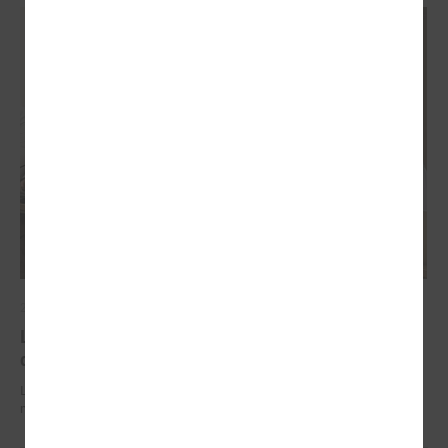
2026. gada 29. jūnijs
LPS un IZM sarunās vienojas par risinājumiem
drošībai skolās un mācību līdzekļu pieejamību
LPS un IZM sarunās vienojas par risinājumiem drošībai skolās un
mācību līdzekļu pieejamību