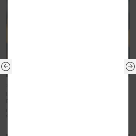
2026. gada 30. jūnijs
LPS: ir savlaicīgi jāgatavo projektu pieteikumi
Eiropas Konkurētspējas fondam
LPS: ir savlaicīgi jāgatavo projektu pieteikumi Eiropas Konkurētspējas
fondam