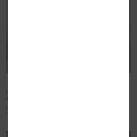
2026. gada 02. jūlijs
LPS iesaka likumā noteikt pašvaldības
organizētus sabiedriskā transporta pārvadājumus
LPS iesaka likumā noteikt pašvaldības organizētus sabiedriskā
transporta pārvadājumus