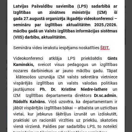
Latvijas Pašvaldību savienība (LPS) sadarbībā ar
Izglītības un zinātnes ministriju (IZM) šī
gada 27.augustā organizēja ikgadējo videokonferenci –
semināru par izglītības aktualitātēm 2025./2026.
mācību gadā un Valsts izglītības informācijas sistēmas
(VIIS) darbību, aktualitātēm.
Semināra video ierakstu iespējams noskatīties
ŠEIT.
2026. gada 30. jūlijs
Videokonferenci atklāja LPS priekšsēdis
Gints
Latvijas Pašvaldību savienības un Iekšlietu
Kaminskis,
sveicot visus pedagogus un izglītības
ministrijas sarunas
nozares darbiniekus ar jauno mācību gadu. Tāpat
klātesošos uzrunāja IZM valsts sekretāra vietniece
Latvijas Pašvaldību savienība aicina piedalīties Iekšlietu ministrijas un
Latvijas Pašvaldību savienības sarunās, kas notiks šī gada 5. augustā
vispārējās izglītības un valsts valodas politikas
plkst. 14:30 LPS 4. stāva zālē (Mazā Pils iela 1, Rīga).
jautājumos
Ph. Dr. Kristīne Niedre-lathere
un
IZM Izglītības departamenta direktors
Dr.sc.admin.
Rūdolfs Kalvāns.
Viņš uzsvēra, ka departamentam ir
jābūt vispārējās izglītības bākai – atbalsta un uzticības
vietai, kur jebkurus šķēršļus izrunāt un izdiskutēt,
praktiski un racionāli virzīties uz priekšu, skatoties
vienā virzienā. Paldies par sadarbību LPS, to noteikti