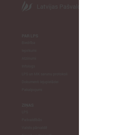
Latvijas Pašvaldību savienība
PAR LPS
KOMITEJA
Biedrība
Finanšu un 
Iepirkumi
Izglītības un
Atzinumi
Veselības un
Infologs
Reģionālās a
LPS un MK sarunu protokoli
Tautsaimniec
Dokumenti lejupielādei
Sporta jautā
Pakalpojumi
Informātikas
Mājokļu jau
ZIŅAS
LPS
STARPTAU
Pašvaldībās
Pārstāvniecīb
Valsts pārvaldē
Eiropas Reģi