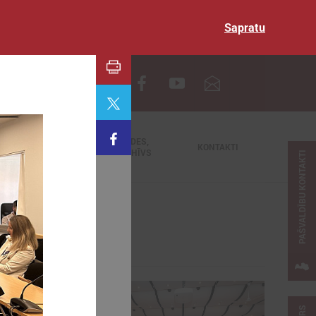
Sapratu
EN
TIEŠRAIDES,
NODERĪGI
KONTAKTI
VIDEOARHĪVS
PAŠVALDĪBU KONTAKTI