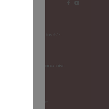
NODERĪGI
Klimata zināšanu telpa (NAH)
Bauhaus Latvijā
Jaunatnes lietas
Iepirkumu joma
apvienība
TIEŠRAIDES, VIDEOARHĪVS
Tiešraide
Videoarhīvs
Videoarhīvs-old
KONTAKTI
Pašvaldību kontakti
LPS