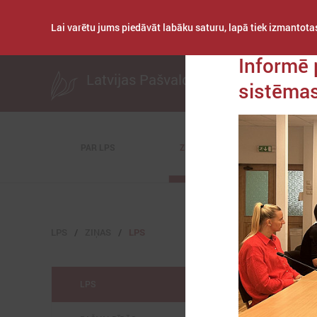
Lai varētu jums piedāvāt labāku saturu, lapā tiek izmantotas
Publicēts: 2025. ga
Informē p
Latvijas Pašvaldību savienība
sistēmas
PAR LPS
ZIŅAS
KOMITEJAS
LPS
ZIŅAS
LPS
LPS