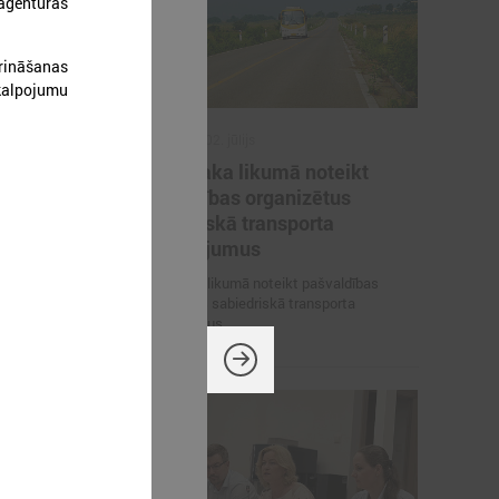
 aģentūras
prināšanas
akalpojumu
2026. gada 02. jūlijs
inistrija
LPS iesaka likumā noteikt
arbības
pašvaldības organizētus
un datu
sabiedriskā transporta
pārvadājumus
 pārrunā
LPS iesaka likumā noteikt pašvaldības
osacījumus un
organizētus sabiedriskā transporta
pārvadājumus