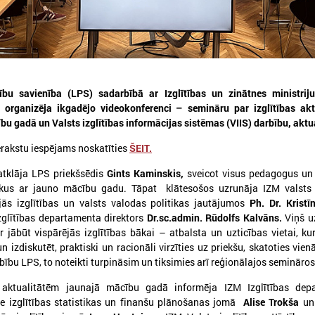
ību savienība (LPS) sadarbībā ar Izglītības un zinātnes ministriju
026. gada 30. jūlijs
2026. gada 15. jūlijs
organizēja ikgadējo videokonferenci – semināru par izglītības akt
u gadā un Valsts izglītības informācijas sistēmas (VIIS) darbību, aktu
Latvijas Pašvaldību savienības
LPS: Interaktīvā kart
un Iekšlietu ministrijas sarunas
vienkopus parāda pl
erakstu iespējams noskatīties
ŠEIT.
detalizētu informācij
atvijas Pašvaldību savienība aicina
tīklu Latvijā
atklāja LPS priekšsēdis
Gints Kaminskis,
sveicot visus pedagogus un 
iedalīties Iekšlietu ministrijas un Latvijas
ekus ar jauno mācību gadu. Tāpat klātesošos uzrunāja IZM valsts 
ašvaldību savienības sarunās, kas notiks šī
LPS: Interaktīvā karte vienk
ada 5. augustā plkst. 14:30 LPS 4. stāva
ējās izglītības un valsts valodas politikas jautājumos
Ph. Dr. Kristī
plašu un detalizētu informāci
ālē (Mazā Pils iela 1, Rīga).
glītības departamenta direktors
Dr.sc.admin. Rūdolfs Kalvāns.
Viņš u
tīklu Latvijā
jābūt vispārējās izglītības bākai – atbalsta un uzticības vietai, ku
n izdiskutēt, praktiski un racionāli virzīties uz priekšu, skatoties vien
bību LPS, to noteikti turpināsim un tiksimies arī reģionālajos semināros
aktualitātēm jaunajā mācību gadā informēja IZM Izglītības dep
ece izglītības statistikas un finanšu plānošanas jomā
Alise Trokša
un