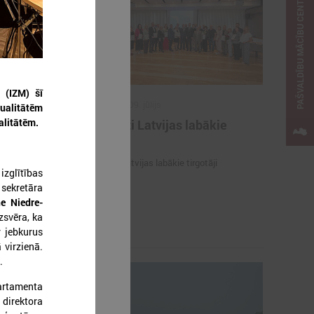
PAŠVALDĪBU MĀCĪBU CENTRS
 (IZM) šī
2026. gada 09. jūlijs
ualitātēm
alitātēm.
e
Sumināti Latvijas labākie
ašu un
tirgotāji
u par skolu
Sumināti Latvijas labākie tirgotāji
izglītības
sekretāra
opus parāda
ne Niedre-
ju par skolu
zsvēra, ka
r jebkurus
ā virzienā.
.
artamenta
 direktora