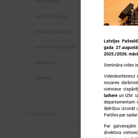
PAŠVALDĪBĀS
VALSTS PĀRVALDĒ
EIROPĀ UN PASAULĒ
Latvijas Pašvald
2
gada 27.augustā 
NOTIKUMU KALENDĀRS
2025./2026. mācīb
GALERIJAS
Semināra video i
L
Videokonferenci 
p
UKRAINA
nozares darbini
P
g
vietniece vispār
z
lathere
un IZM Iz
departamentam ir 
šķēršļus izrunāt u
Paldies par sadar
Par galvenajām 
direktora vietni