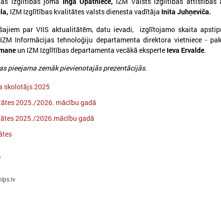
jās izglītības jomā
Inga Upatniece,
IZM Valsts izglītības attīstības
la,
IZM Izglītības kvalitātes valsts dienesta vadītāja
Inita Juhņeviča.
šajiem par VIIS aktualitātēm, datu ievadi, izglītojamo skaita apsti
 IZM Informācijas tehnoloģiju departamenta direktora vietniece - p
dmane
un IZM Izglītības departamenta vecākā eksperte
Ieva Ervalde
.
026. gada 09. jūlijs
2026. gada 07. jūlijs
as pieejama zemāk pievienotajās prezentācijās.
LPS: apreibinošu vielu ietekmē
LPS un Labklājības m
esošu bērnu profilakses iestādi
pārrunā DigiSoc sad
a skolotājs 2025
nedrīkst slēgt bez droša
līguma nosacījumus 
tātes 2025./2026. mācību gadā
alternatīva risinājuma
pārvaldību
itātes 2025./2026.mācību gadā
PS: apreibinošu vielu ietekmē esošu bērnu
LPS un Labklājības ministrija
ātes
rofilakses iestādi nedrīkst slēgt bez droša
DigiSoc sadarbības līguma n
lternatīva risinājuma
datu pārvaldību
e
0
lps.lv