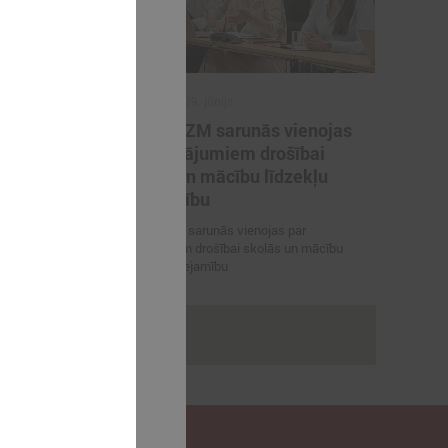
2026. gada 29. jūnijs
artneriem
LPS un IZM sarunās vienojas
ārvaldības
par risinājumiem drošībai
porta
skolās un mācību līdzekļu
pieejamību
 vienojas par
LPS un IZM sarunās vienojas par
viešanu sporta
risinājumiem drošībai skolās un mācību
līdzekļu pieejamību
rakstus