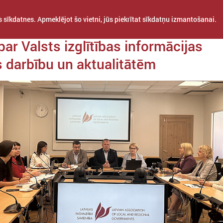
 sīkdatnes. Apmeklējot šo vietni, jūs piekrītat sīkdatņu izmantošanai.
da 27. augusts
ar Valsts izglītības informācijas
 darbību un aktualitātēm
STARPTAUTISKĀ
PROJEKTI
APVIENĪBAS
SADARBĪBA