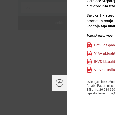
vietniece vispārē
direktore
Inta Ozo
Savukārt klāteso
procesu stāstīja
Meklēt
vadītāja
Aija Ru
2
Vairāk informācij
Latvijas gad
VIAA aktuali
IKVD kktual
L
VIIS aktualit
p
a
Ievietoja: Liene Užul
Amats: Padomniece
Tālrunis: 26 519 92
E-pasts: liene.uzule@