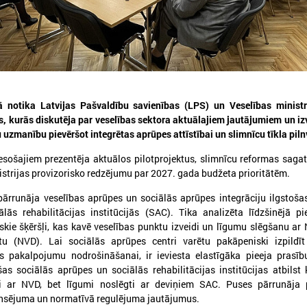
026. gada 30. jūlijs
2026. gada 15. jūlijs
 notika Latvijas Pašvaldību savienības (LPS) un Veselības ministr
, kurās diskutēja par veselības sektora aktuālajiem jautājumiem un iz
Latvijas Pašvaldību savienības
LPS: Interaktīvā kart
u uzmanību pievēršot integrētas aprūpes attīstībai un slimnīcu tīkla piln
un Iekšlietu ministrijas sarunas
vienkopus parāda pl
detalizētu informācij
sošajiem prezentēja aktuālos pilotprojektus, slimnīcu reformas sag
atvijas Pašvaldību savienība aicina
tīklu Latvijā
iedalīties Iekšlietu ministrijas un Latvijas
istrijas provizorisko redzējumu par 2027. gada budžeta prioritātēm.
ašvaldību savienības sarunās, kas notiks šī
LPS: Interaktīvā karte vienk
ada 5. augustā plkst. 14:30 LPS 4. stāva
pārrunāja veselības aprūpes un sociālās aprūpes integrāciju ilgstoša
plašu un detalizētu informāci
ālē (Mazā Pils iela 1, Rīga).
lās rehabilitācijas institūcijās (SAC). Tika analizēta līdzšinējā p
tīklu Latvijā
tiskie šķēršļi, kas kavē veselības punktu izveidi un līgumu slēgšanu ar
tu (NVD). Lai sociālās aprūpes centri varētu pakāpeniski izpildīt
s pakalpojumu nodrošināšanai, ir ieviesta elastīgāka pieeja prasību
as sociālās aprūpes un sociālās rehabilitācijas institūcijas atbilst k
i ar NVD, bet līgumi noslēgti ar deviņiem SAC. Puses pārrunāja 
ansējuma un normatīvā regulējuma jautājumus.