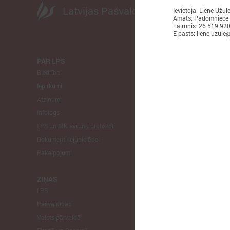
Latvijas Pašvaldību savienība
Ievietoja: Liene Užul
Amats: Padomniece
Tālrunis: 26 519 92
E-pasts: liene.uzule@
PAR LPS
KOMITEJA
Biedrība
Finanšu un 
Iepirkumi
Izglītības un
Atzinumi
Veselības un
Infologs
Reģionālās a
LPS un MK sarunu protokoli
Tautsaimniec
Dokumenti lejupielādei
Sporta jautā
Pakalpojumi
Informātikas
Mājokļu jau
ZIŅAS
LPS
STARPTAU
Pašvaldībās
Pārstāvniecīb
Valsts pārvaldē
Eiropas Reģi