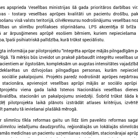
es apsprieda Veselības ministrijas šā gada prioritāros darbības vi
īvas - tostarp veselības aprūpes kvalitāti un pacientu drošību, pa
ošanu visā valsts teritorijā, cilvēkresursu nodrošinājumu veselības noz
lības un slimību profilakses stiprināšanu. LPS akcentēja šī brīža 
ībā ar ārpusģimenes aprūpē esošiem bērniem, kuriem nepieciešama 
026. gada 09. jūlijs
2026. gada 07. jūlijs
, īpaši psihiatriskā palīdzība, kurā trūkst speciālistu.
LPS: apreibinošu vielu ietekmē
LPS un Labklājības m
gta informāija par pilotprojektu “Integrēta aprūpe mājās pilngadīgām 
esošu bērnu profilakses iestādi
pārrunā DigiSoc sad
 Rīgā. Tā mērķis būs izveidot un praksē pārbaudīt integrētu veselības u
nedrīkst slēgt bez droša
līguma nosacījumus 
acientiem ar ilgstošām, kompleksām un augstas intensitātes vajadzī
alternatīva risinājuma
pārvaldību
deklarētas un dzīvojošas pilngadīgas personas, kurām nepieci
n sociālie pakalpojumi. Projekts paredz nodrošināt aprūpes nepārtra
PS: apreibinošu vielu ietekmē esošu bērnu
LPS un Labklājības ministrija
o stacionāra, apvienojot veselības aprūpi mājās ar sociālo aprūpi
rofilakses iestādi nedrīkst slēgt bez droša
DigiSoc sadarbības līguma n
lotprojektu viena gada laikā īstenos Nacionālais veselības dienes
lternatīva risinājuma
datu pārvaldību
ašvaldība, stacionāri un pakalpojumu sniedzēji. Šobrīd trūkst šāda 
ēļ pilotprojekta laikā plānots izstrādāt atlases kritērijus, izvēr
adīt pamatu tā ieviešanai plašākā mērogā.
 slimnīcu tīkla reformas gaitu un līdz šim paveikto reformas saga
limnīcu iedalījumu daudzprofilu, reģionālajās un lokālajās slimnīcā
kamās medicīnas un pacientu uzņemšanas nodaļām, stacionārajai aprūp