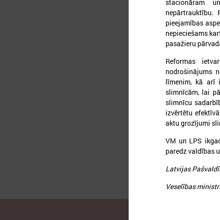
stacionāram un
nepārtrauktību. 
pieejamības aspek
nepieciešams kart
pasažieru pārva
2
Reformas ietvaro
nodrošinājums n
līmenim, kā arī 
slimnīcām, lai pā
L
slimnīcu sadarbī
izvērtētu efektī
aktu grozījumi sl
VM un LPS ikgadē
paredz valdības u
Latvijas Pašvaldī
Veselības ministr