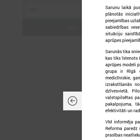
Sarunu laikā pus
plānotās iniciat
pieejamības uzlab
sabiedrības vese
Meklēt
situāciju saist
2
aprūpes pieejamība
Sarunās tika snie
kas tiks īstenots
aprūpes modeli p
grupa ir Rīgā 
medicīniskie, ga
L
izrakstīšanās n
p
dzīvesvietā. Pi
a
valstspilsētas p
pakalpojuma, tād
efektivitāti un r
VM informēja par
Reforma paredz s
prasības neatlie