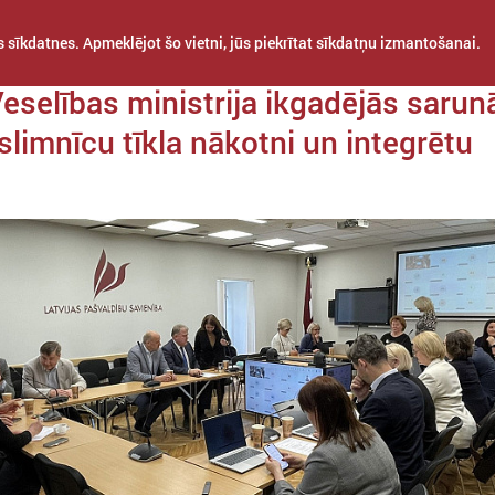
 sīkdatnes. Apmeklējot šo vietni, jūs piekrītat sīkdatņu izmantošanai.
a 14. maijs
eselības ministrija ikgadējās sarun
slimnīcu tīkla nākotni un integrētu
STARPTAUTISKĀ
PROJEKTI
APVIENĪBAS
SADARBĪBA