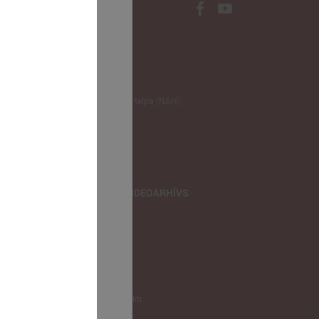
NODERĪGI
Klimata zināšanu telpa (NAH)
Bauhaus Latvijā
Jaunatnes lietas
Iepirkumu joma
apvienība
TIEŠRAIDES, VIDEOARHĪVS
Tiešraide
Videoarhīvs
Videoarhīvs-old
KONTAKTI
Pašvaldību kontakti
LPS