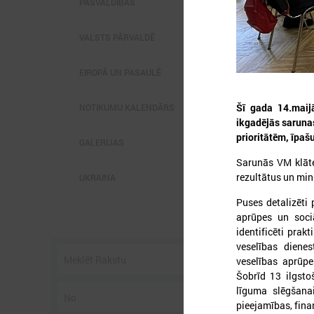
PAŠVALDĪBĀS
VALSTS PĀRVALDĒ
EIROPĀ UN PASAULĒ
2
Šī gada 14.maijā
NOTIKUMU KALENDĀRS
ikgadējās sarunas
prioritātēm, īpaš
GALERIJAS
Sarunās VM klāte
L
p
rezultātus un min
UKRAINA
P
g
Puses detalizēti 
z
aprūpes un sociā
identificēti prak
veselības dienes
veselības aprūpe
Šobrīd 13 ilgstoš
līguma slēgšana
pieejamības, fin