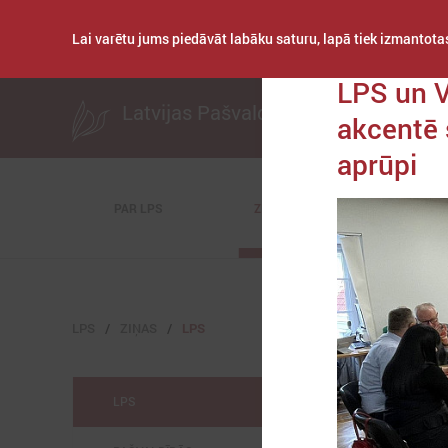
Lai varētu jums piedāvāt labāku saturu, lapā tiek izmantotas
Publicēts: 2026. gad
LPS un V
Latvijas Pašvaldību savienība
akcentē 
aprūpi
PAR LPS
ZIŅAS
KOMITEJAS
LPS
ZIŅAS
LPS
LPS