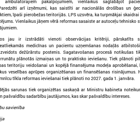
 ambulatorajiem pakalpojumiem, vienlaikus saglabājot pacie
Paredzēti arī izņēmumi, kas saistīti ar nacionālās drošības un ģeo
tiem, īpaši pierobežas teritorijās. LPS uzsvēra, ka turpmākjai skaidrai 
ējums. Vienlaikus jāņem vērā reformas sasaiste ar autoceļu tehnisko s
dājumiem.
026. gada 30. jūnijs
2026. gada 30. jūnijs
s jau ir izstrādāti vienoti observācijas kritēriji, pārskatīts sp
LPS: ir savlaicīgi jāgatavo
LPS ar sadarbības p
eatliekamās medicīnas un pacientu uzņemšanas nodaļās atbilstoši
projektu pieteikumi Eiropas
vienojas par labas p
izveidots dežūrārstu postenis. Sagatavošanas procesā notikušas ti
Konkurētspējas fondam
principu ieviešanu s
rrunātu plānotās izmaiņas un to praktisko ieviešanu. Tiek plānoti pil
nozarē
PS: ir savlaicīgi jāgatavo projektu
bas teritoriju veidošanai un kopējā finansējuma modeļa aprobēšanai, 
pieteikumi Eiropas Konkurētspējas fondam
vākus veselības aprūpes organizēšanas un finansēšanas risinājumus.
LPS ar sadarbības partneriem
labas pārvaldības principu ie
imnīcu tīkla reformas ieviešanai tiek plānoti no 2027. gada 1. janvāra.
nozarē
jās sarunas tiek organizētas saskaņā ar Ministru kabineta noteiku
n pašvaldību sadarbību jautājumos, kas skar pašvaldību intereses.
Ielādēt vecākus 
bu savienība
ija