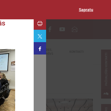
Sapratu
ās
EN
TIEŠRAIDES,
NODERĪGI
KONTAKTI
VIDEOARHĪVS
PAŠVALDĪBU KONTAKTI