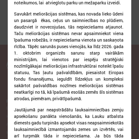
noteikumos, lai atvieglotu parku un mežaparku izveidi.
Savukārt meliorācijas sistēmas, kas novada lieko ūdeni
un pasargā ēkas, ceļus un saimniecības no plūdiem,
daudzviet ir novecojušas, tās nepieciešams atjaunot.
Taču meliorācijas sistēmas nevar apsaimniekot viena
īpašuma robežās, ir nepieciešama vienota un saskaņota
rīcība. Tāpēc sarunās puses vienojās, ka līdz 2026. gada
1. oktobrim organizēs sarunu starp vairākām
ministrijām, lai vienotos par iespēju stratēģiski
Latvijas Pašvaldību savienība
nozīmīgākajai meliorācijas infrastruktūrai noteikt īpašu
statusu, Tas ļautu pašvaldībām, piesaistot Eiropas
fondu finansējumu, ieguldīt līdzekļus un kompleksi
sakārtot pašvaldības nozīmes meliorācijas sistēmas
neatkarīgi no tā, kā īpašumā esošās zemēs šīs sistēmas
atrodas, piemēram, privātīpašumā.
PAR LPS
Biedrība
Jautājumā par neapstrādātu lauksaimniecības zemju
apsekošanu panākta vienošanās, ka Lauku atbalsta
Iepirkumi
dienests gadu turpinās apsekot visas neapsaimniekotās
Atzinumi
lauksaimniecībā izmantojamās zemes un izvērtēs, vai
Infologs
arī turpmāk tāda ir nepieciešama. Ja būs tāda