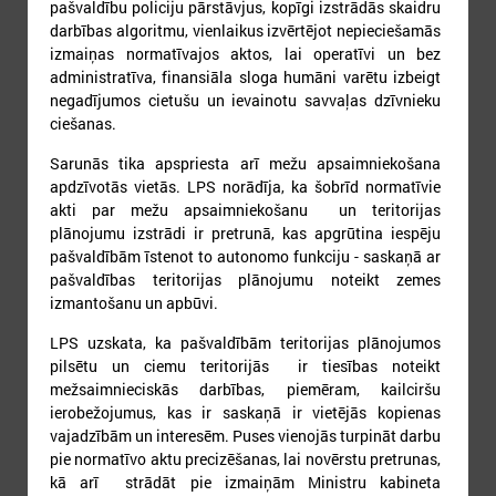
17
18
19
20
21
22
23
pašvaldību policiju pārstāvjus, kopīgi izstrādās skaidru
darbības algoritmu, vienlaikus izvērtējot nepieciešamās
izmaiņas normatīvajos aktos, lai operatīvi un bez
administratīva, finansiāla sloga humāni varētu izbeigt
negadījumos cietušu un ievainotu savvaļas dzīvnieku
ciešanas.
Sarunās tika apspriesta arī mežu apsaimniekošana
24
25
26
27
28
29
30
apdzīvotās vietās. LPS norādīja, ka šobrīd normatīvie
akti par mežu apsaimniekošanu un teritorijas
plānojumu izstrādi ir pretrunā, kas apgrūtina iespēju
pašvaldībām īstenot to autonomo funkciju - saskaņā ar
pašvaldības teritorijas plānojumu noteikt zemes
izmantošanu un apbūvi.
LPS uzskata, ka pašvaldībām teritorijas plānojumos
31
pilsētu un ciemu teritorijās ir tiesības noteikt
mežsaimnieciskās darbības, piemēram, kailciršu
ierobežojumus, kas ir saskaņā ir vietējās kopienas
vajadzībām un interesēm. Puses vienojās turpināt darbu
pie normatīvo aktu precizēšanas, lai novērstu pretrunas,
kā arī strādāt pie izmaiņām Ministru kabineta