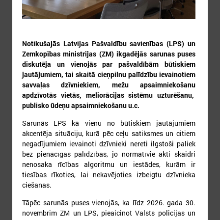
Notikušajās Latvijas Pašvaldību savienības (LPS) un
Zemkopības ministrijas (ZM) ikgadējās sarunas puses
3
4
5
6
7
8
9
diskutēja un vienojās par pašvaldībām būtiskiem
jautājumiem, tai skaitā cieņpilnu palīdzību ievainotiem
savvaļas dzīvniekiem, mežu apsaimniekošanu
apdzīvotās vietās, meliorācijas sistēmu uzturēšanu,
publisko ūdeņu apsaimniekošanu u.c.
Sarunās LPS kā vienu no būtiskiem jautājumiem
akcentēja situāciju, kurā pēc ceļu satiksmes un citiem
10
11
12
13
14
15
16
negadījumiem ievainoti dzīvnieki nereti ilgstoši paliek
bez pienācīgas palīdzības, jo normatīvie akti skaidri
nenosaka rīcības algoritmu un iestādes, kurām ir
tiesības rīkoties, lai nekavējoties izbeigtu dzīvnieka
ciešanas.
Tāpēc sarunās puses vienojās, ka līdz 2026. gada 30.
novembrim ZM un LPS, pieaicinot Valsts policijas un