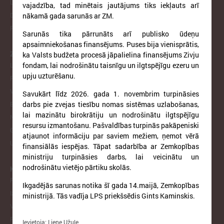
LPS un MK sarunu protokoli
vajadzība, tad minētais jautājums tiks iekļauts arī
nākamā gada sarunās ar ZM.
Dokumenti lejupielādei
Pakalpojumi
Sarunās tika pārrunāts arī publisko ūdeņu
apsaimniekošanas finansējums. Puses bija vienisprātis,
ZIŅAS
ka Valsts budžeta procesā jāpalielina finansējums Zivju
fondam, lai nodrošinātu taisnīgu un ilgtspējīgu ezeru un
LPS
upju uzturēšanu.
Pašvaldībās
Valsts pārvaldē
Savukārt līdz 2026. gada 1. novembrim turpināsies
darbs pie zvejas tiesību nomas sistēmas uzlabošanas,
Eiropā un Pasaulē
lai mazinātu birokrātiju un nodrošinātu ilgtspējīgu
Notikumu kalendārs
resursu izmantošanu. Pašvaldības turpinās pakāpeniski
Galerijas
atjaunot informāciju par saviem mežiem, ņemot vērā
Ukraina
finansiālās iespējas. Tāpat sadarbība ar Zemkopības
ministriju turpināsies darbs, lai veicinātu un
nodrošinātu vietējo pārtiku skolās.
KOMITEJAS
Finanšu un ekonomikas komiteja
Ikgadējās sarunas notika šī gada 14.maijā, Zemkopības
Izglītības un kultūras komiteja
ministrijā. Tās vadīja LPS priekšsēdis Gints Kaminskis.
Veselības un sociālo jautājumu komiteja
Reģionālās attīstības un sadarbības komiteja
Ievietoja: Liene Užule