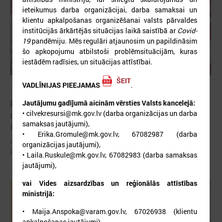
ieteikumus darba organizācijai, darba samaksai un
klientu apkalpošanas organizēšanai valsts pārvaldes
institūcijās ārkārtējās situācijas laikā saistībā ar
Covid-
19
pandēmiju. Mēs regulāri atjaunosim un papildināsim
šo apkopojumu atbilstoši problēmsituācijām, kuras
iestādēm radīsies, un situācijas attīstībai.
ŠEIT
VADLĪNIJAS PIEEJAMAS
.
2026. gada 12. jūnijs
Publicēta konferences “Tautas sapulcei – 36”
Jautājumu gadījumā aicinām vērsties Valsts kancelejā:
• cilvekresursi@mk.gov.lv (darba organizācijas un darba
rezolūcija par vietējās pārstāvniecības
samaksas jautājumi),
stiprināšanu Latvijā
• Erika.Gromule@mk.gov.lv, 67082987 (darba
Publicēta konferences “Tautas sapulcei – 36” rezolūcija par vietējās
organizācijas jautājumi),
pārstāvniecības stiprināšanu Latvijā
• Laila.Ruskule@mk.gov.lv, 67082983 (darba samaksas
jautājumi),
vai Vides aizsardzības un reģionālās attīstības
ministrijā:
• Maija.Anspoka@varam.gov.lv, 67026938 (klientu
apkalpošanas jautājumi).