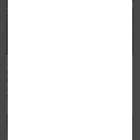
2025. gada 12. novembris
Godināti Latvijas izcilākie pedagogi - pasniegtas
balvas "Latvijas Gada skolotājs 2025"
Godināti Latvijas izcilākie pedagogi - pasniegtas balvas "Latvijas Gada
skolotājs 2025"