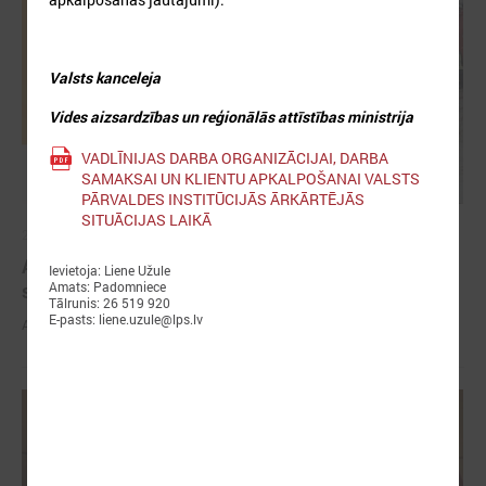
Valsts kanceleja
Vides aizsardzības un reģionālās attīstības ministrija
VADLĪNIJAS DARBA ORGANIZĀCIJAI, DARBA
SAMAKSAI UN KLIENTU APKALPOŠANAI VALSTS
PĀRVALDES INSTITŪCIJĀS ĀRKĀRTĒJĀS
SITUĀCIJAS LAIKĀ
2026. gada 03. jūnijs
Aicina pašvaldības pieteikties mācībām "Drošība
Ievietoja: Liene Užule
sākas ar Tevi!"
Amats: Padomniece
Tālrunis: 26 519 920
E-pasts: liene.uzule@lps.lv
Aicina pašvaldības pieteikties mācībām "Drošība sākas ar Tevi!"