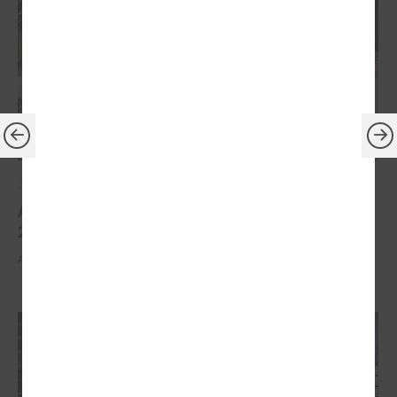
2026. gada 30. marts
Apbalvoti konkursa „Gada balva sociālajā darbā
2025” uzvarētāji
Apbalvoti konkursa „Gada balva sociālajā darbā 2025” uzvarētāji