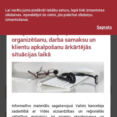
Lai varētu jums piedāvāt labāku saturu, lapā tiek izmantotas
sīkdatnes. Apmeklējot šo vietni, jūs piekrītat sīkdatņu
izmantošanai.
Publicēts: 2020. gada 14. maijs
Latvijas Pašvaldību savienība
Sapratu
Pieejamas vadlīnijas par darba
organizēšanu, darba samaksu un
Izvēlne
klientu apkalpošanu ārkārtējās
situācijas laikā
LPS
ZIŅAS
PAŠVALDĪBĀS
Informatīvo materiālu sagatavojusi Valsts kanceleja
sadarbībā ar Vides aizsardzības un reģionālās
attīstības ministriju, lai sniegtu skaidrojumus un