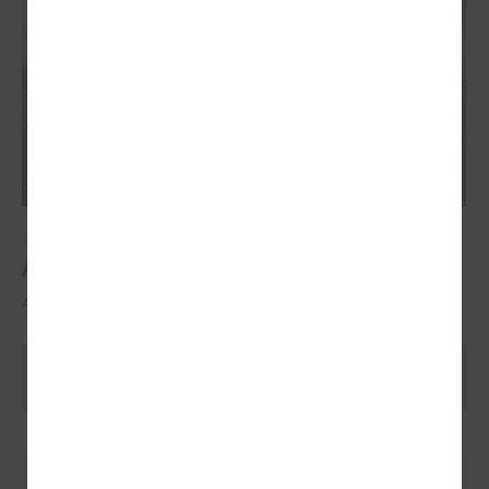
2025. gada 29. oktobris
ALTUM atbalsts mājokļa iegādei reģionos
ALTUM atbalsts mājokļa iegādei reģionos
Ielādēt vecākus rakstus