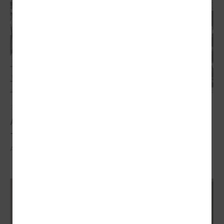
2026. gada 21. aprīlis
Aizvadīta 5. jubilejas konference “Tautas sapulcei
– 36”
Aizvadīta 5. jubilejas konference “Tautas sapulcei – 36”