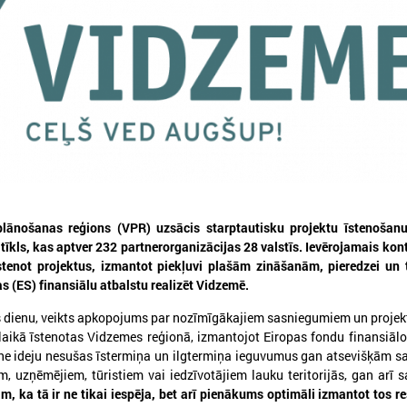
026. gada 12. jūnijs
2026. gada 03. jūnijs
Publicēta konferences “Tautas
Aicina pašvaldības p
sapulcei – 36” rezolūcija par
mācībām "Drošība sā
vietējās pārstāvniecības
Tevi!"
stiprināšanu Latvijā
ānošanas reģions (VPR) uzsācis starptautisku projektu īstenošanu, 
Aicina pašvaldības pieteikti
tīkls, kas aptver 232 partnerorganizācijas 28 valstīs. Ievērojamais kon
"Drošība sākas ar Tevi!"
ublicēta konferences “Tautas sapulcei –
īstenot projektus, izmantot piekļuvi plašām zināšanām, pieredzei un 
6” rezolūcija par vietējās pārstāvniecības
s (ES) finansiālu atbalstu realizēt Vidzemē.
tiprināšanu Latvijā
s dienu, veikts apkopojums par nozīmīgākajiem sasniegumiem un projek
aikā īstenotas Vidzemes reģionā, izmantojot Eiropas fondu finansiālo
kne ideju nesušas īstermiņa un ilgtermiņa ieguvumus gan atsevišķām s
 uzņēmējiem, tūristiem vai iedzīvotājiem lauku teritorijās, gan arī s
, ka tā ir ne tikai iespēja, bet arī pienākums optimāli izmantot tos r