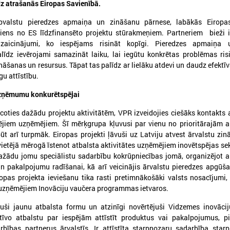
dz atrašanās Eiropas Savienībā.
rpvalstu pieredzes apmaiņa un zināšanu pārnese, labākās Eiropa
iens no ES līdzfinansēto projektu stūrakmeņiem. Partneriem bieži i
zaicinājumi, ko iespējams risināt kopīgi. Pieredzes apmaiņa
līdz ievērojami samazināt laiku, lai iegūtu konkrētas problēmas ri
026. gada 25. maijs
2026. gada 28. aprīlis
āšanas un resursus. Tāpat tas palīdz ar lielāku atdevi un daudz efektīv
īgu attīstību.
Pieejamas rīcības vadlīnijas
Notiks Kraukļa piem
institūcijām šūnu apraides
basketbola turnīrs b
uzņēmumu konkurētspējai
gadījumā
amatieriem un vete
coties dažādu projektu aktivitātēm, VPR izveidojies ciešāks kontakts 
ieejamas rīcības vadlīnijas institūcijām
Notiks Kraukļa piemiņas bask
jiem uzņēmējiem. Šī mērķgrupa kļuvusi par vienu no prioritārajām a
šūnu apraides gadījumā
bērniem, amatieriem un vete
ūt arī turpmāk. Eiropas projekti ļāvuši uz Latviju atvest ārvalstu zi
 vietējā mērogā īstenot atbalsta aktivitātes uzņēmējiem inovētspējas s
 dažādu jomu speciālistu sadarbību kokrūpniecības jomā, organizējot
n pakalpojumu radīšanai, kā arī veicinājis ārvalstu pieredzes apgūš
pas projekta ieviešanu tika rasti pretimnākošāki valsts nosacījumi, 
uzņēmējiem Inovāciju vaučera programmas ietvaros.
uši jaunu atbalsta formu un atzinīgi novērtējuši Vidzemes inovācij
tīvo atbalstu par iespējām attīstīt produktus vai pakalpojumus, pi
rbības partnerus ārvalstīs. Ir attīstīta starpnozaru sadarbība starp