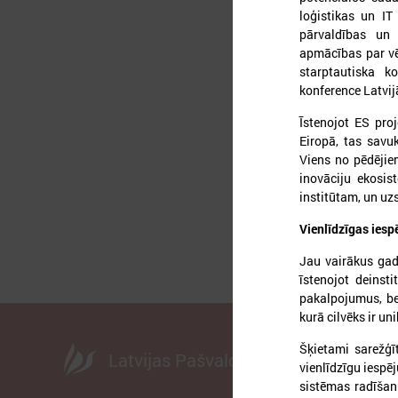
loģistikas un IT
pārvaldības un d
apmācības par vē
2
starptautiska k
konference Latvij
Īstenojot ES proj
Eiropā, tas savuk
A
Viens no pēdējie
d
inovāciju ekosis
institūtam, un uz
Vienlīdzīgas iesp
Jau vairākus gad
īstenojot deinsti
pakalpojumus, bet
kurā cilvēks ir un
Šķietami sarežģīt
Latvijas Pašvaldību savienība
vienlīdzīgu iespē
sistēmas radīšanu