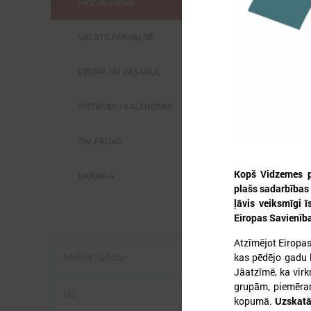
PAŠVALDĪBĀS
VALSTS PĀRVALDĒ
EIROPĀ UN PASAULĒ
2
NOTIKUMU KALENDĀRS
GALERIJAS
Kopš Vidzemes pl
UKRAINA
plašs sadarbības 
P
ļāvis veiksmīgi 
3
Eiropas Savienība
s
Atzīmējot Eiropa
kas pēdējo gadu l
Jāatzīmē, ka vir
grupām, piemēram,
kopumā.
Uzskatām