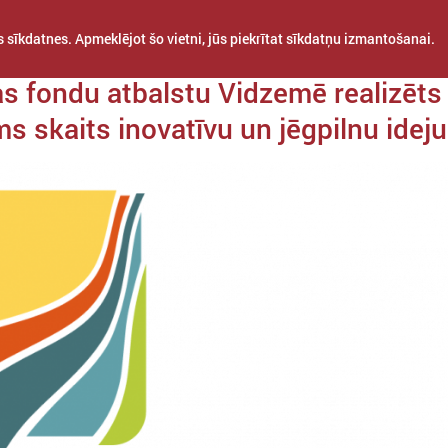
 sīkdatnes. Apmeklējot šo vietni, jūs piekrītat sīkdatņu izmantošanai.
a 14. maijs
as fondu atbalstu Vidzemē realizēts
ms skaits inovatīvu un jēgpilnu ideju
STARPTAUTISKĀ
PROJEKTI
APVIENĪBAS
SADARBĪBA