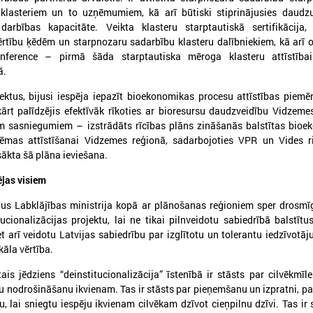
 klasteriem un to uzņēmumiem, kā arī būtiski stiprinājusies daudzu
arbības kapacitāte. Veikta klasteru starptautiskā sertifikācija, 
rtību ķēdēm un starpnozaru sadarbību klasteru dalībniekiem, kā arī 
026. gada 30. marts
2025. gada 12. novembris
onference – pirmā šāda starptautiska mēroga klasteru attīstība
Apbalvoti konkursa „Gada balva
Godināti Latvijas izc
ā.
sociālajā darbā 2025”
pedagogi - pasniegt
uzvarētāji
"Latvijas Gada skolo
ektus, bijusi iespēja iepazīt bioekonomikas procesu attīstības piemēr
ārt palīdzējis efektīvāk rīkoties ar bioresursu daudzveidību Vidzeme
pbalvoti konkursa „Gada balva sociālajā
Godināti Latvijas izcilākie pe
m sasniegumiem – izstrādāts rīcības plāns zināšanās balstītas bioe
arbā 2025” uzvarētāji
pasniegtas balvas "Latvijas 
tēmas attīstīšanai Vidzemes reģionā, sadarbojoties VPR un Vides r
2025"
sākta šā plāna ieviešana.
ējas visiem
Ielādēt vecākus 
us Labklājības ministrija kopā ar plānošanas reģioniem sper drosmī
tucionalizācijas projektu, lai ne tikai pilnveidotu sabiedrībā balstītu
 arī veidotu Latvijas sabiedrību par izglītotu un tolerantu iedzīvotā
ikāla vērtība.
ais jēdziens “deinstitucionalizācija” īstenībā ir stāsts par cilvēkmīle
ju nodrošināšanu ikvienam. Tas ir stāsts par pieņemšanu un izpratni, pa
, lai sniegtu iespēju ikvienam cilvēkam dzīvot cieņpilnu dzīvi. Tas ir 