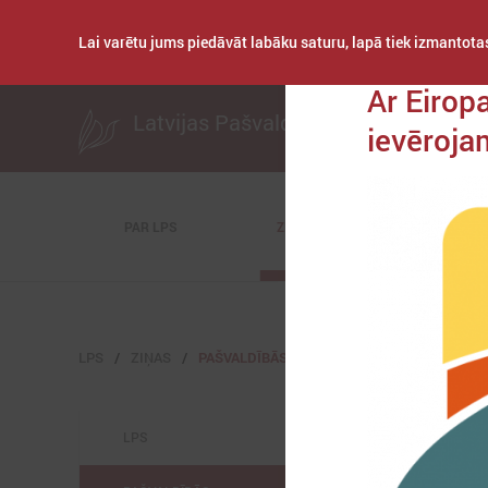
Lai varētu jums piedāvāt labāku saturu, lapā tiek izmantotas
Publicēts: 2020. gad
Ar Eirop
Latvijas Pašvaldību savienība
ievēroja
PAR LPS
ZIŅAS
KOMITEJAS
LPS
ZIŅAS
PAŠVALDĪBĀS
LPS