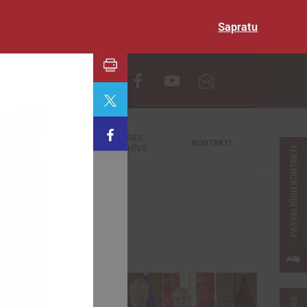
Sapratu
EN
TIEŠRAIDES,
NODERĪGI
KONTAKTI
VIDEOARHĪVS
PAŠVALDĪBU KONTAKTI