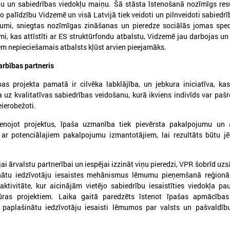
nu un sabiedrības viedokļu maiņu. Šā stāsta īstenošanā nozīmīgs res
to palīdzību Vidzemē un visā Latvijā tiek veidoti un pilnveidoti sabiedrī
jumi, sniegtas nozīmīgas zināšanas un pieredze sociālās jomas spec
S
PROJEKTI
i, kas attīstīti ar ES struktūrfondu atbalstu, Vidzemē jau darbojas un 
ekonomikas komiteja
Aktīvie projekti
iem nepieciešamais atbalsts kļūst arvien pieejamāks.
 kultūras komiteja
Īstenotie projekti
arbības partneris
 sociālo jautājumu komiteja
APVIENĪBAS
ttīstības un sadarbības komiteja
as projekta pamatā ir cilvēka labklājība, un jebkura iniciatīva, k
Reģionālo attīstības centru un novadu 
ības komiteja
a uz kvalitatīvas sabiedrības veidošanu, kurā ikviens indivīds var pašre
Biedrība "Rīgas metropole"
eierobežoti.
jumu apakškomiteja
Piekrastes pašvaldību apvienība
 jautājumu apakškomiteja
tenojot projektus, īpaša uzmanība tiek pievērsta pakalpojumu un a
Pašvaldību izpilddirektoru asociācija
tājumu apakškomiteja
ar potenciālajiem pakalpojumu izmantotājiem, lai rezultāts būtu jē
Pašvaldību IKT Asociācija
Bāriņtiesu darbinieku asociācija
TISKĀ SADARBĪBA
ai ārvalstu partnerībai un iespējai izzināt viņu pieredzi, VPR šobrīd uzs
a Briselē
Sociālo aprūpes institūciju apvienība
rinātu iedzīvotāju iesaistes mehānismus lēmumu pieņemšanā reģionā
onu Komiteja
Sociālo dienestu vadītāju apvienība
aktivitāte, kur aicinājām vietējo sabiedrību iesaistīties viedokļa p
ūras projektiem. Laika gaitā paredzēts īstenot īpašas apmācības
n reģionālo pašvaldību kongress
 paplašinātu iedzīvotāju iesaisti lēmumos par valsts un pašvaldīb