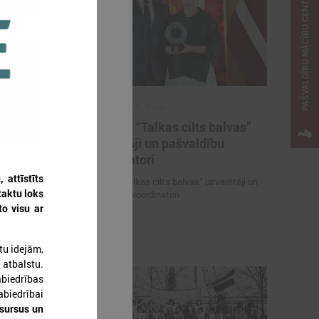
PAŠVALDĪBU MĀCĪBU CENTRS
2026. gada 26. maijs
ieteikties
Cildināti “Talkas cilts balvas”
kas ar
uzvarētāji un pašvaldību
koordinatori
attīstīts
es mācībām
Cildināti “Talkas cilts balvas” uzvarētāji un
taktu loks
pašvaldību koordinatori
to visu ar
tu idejām,
 atbalstu.
abiedrības
abiedrībai
esursus un