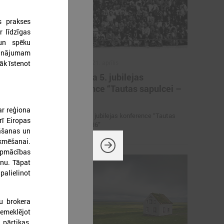
s prakses
r līdzīgas
 un spēku
sinājumam
2026. gada 21. aprīlis
āk īstenot
iņas
Aizvadīta 5. jubilejas
ērniem,
konference “Tautas sapulcei –
rāniem
36”
ar reģiona
etbola turnīrs
Aizvadīta 5. jubilejas konference “Tautas
rī Eiropas
rāniem
sapulcei – 36”
nāšanas un
ekmēšanai.
 apmācības
anu. Tāpat
palielinot
u brokera
emeklējot
 pārtikas,