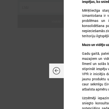
iespējas, ko snie
Mērķtiecīga sta
izmantošana ir v
problēmas un i
Meklēt
konsolidēšana pa
2
nepieciešamās zin
teritoriju ilgtspēj
Mazo un vidējo 
Gadu gaitā, patei
P
mazajiem un vidē
līmenī un solās b
stiprināt iespēju
VPR ir iniciējis
jaunu produktu u
caur sekmīgu Eiro
atbalsta apmēru 
Uzņēmēji iepazin
sniegto konsulta
potenciālos sada