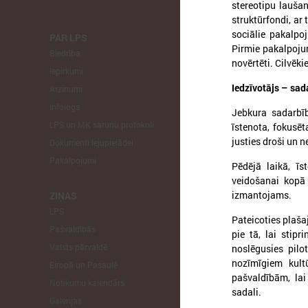
stereotipu lauša
struktūrfondi, ar 
sociālie pakalpo
PAR LPS
KOMITEJA
Pirmie pakalpojum
Biedrība
Finanšu un 
novērtēti. Cilvēk
Iepirkumi
Izglītības un
Iedzīvotājs – sad
Atzinumi
Veselības un
Infologs
Reģionālās a
Jebkura sadarbīb
LPS un MK sarunu protokoli
Tautsaimniec
īstenota, fokusēt
justies droši un n
Dokumenti lejupielādei
Sporta jautā
Pakalpojumi
Informātikas
Pēdējā laikā, īs
Mājokļu jau
veidošanai kopā 
izmantojams.
ZIŅAS
LPS
STARPTAU
Pateicoties plašaj
Pašvaldībās
Pārstāvniecīb
pie tā, lai stip
Valsts pārvaldē
Eiropas Reģi
noslēgusies pilot
nozīmīgiem kult
Eiropā un Pasaulē
EP Vietējo u
pašvaldībām, lai
Notikumu kalendārs
sadali.
Galerijas