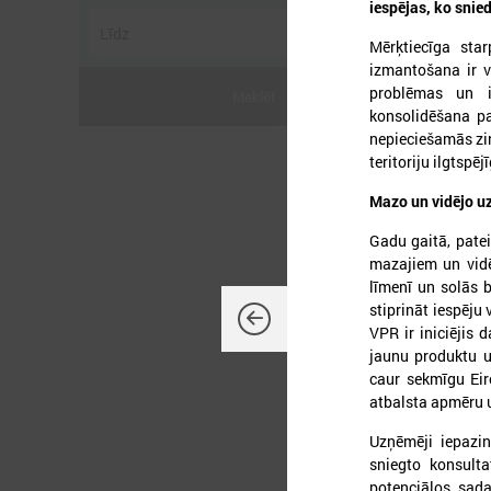
iespējas, ko snie
Mērķtiecīga sta
izmantošana ir v
problēmas un i
Meklēt
konsolidēšana pa
2
nepieciešamās zin
teritoriju ilgtspēj
Mazo un vidējo 
Gadu gaitā, patei
P
mazajiem un vidē
līmenī un solās b
stiprināt iespēju
VPR ir iniciējis
jaunu produktu u
caur sekmīgu Eiro
atbalsta apmēru 
Uzņēmēji iepazin
sniegto konsulta
potenciālos sada