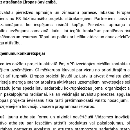
dz atrašanās Eiropas Savienībā.
rpvalstu pieredzes apmaiņa un zināšanu pārnese, labākās Eiropa
iens no ES līdzfinansēto projektu stūrakmeņiem. Partneriem bieži i
zaicinājumi, ko iespējams risināt kopīgi. Pieredzes apmaiņa
līdz ievērojami samazināt laiku, lai iegūtu konkrētas problēmas ri
026. gada 25. maijs
2026. gada 28. aprīlis
āšanas un resursus. Tāpat tas palīdz ar lielāku atdevi un daudz efektīv
īgu attīstību.
Pieejamas rīcības vadlīnijas
Notiks Kraukļa piem
institūcijām šūnu apraides
basketbola turnīrs b
uzņēmumu konkurētspējai
gadījumā
amatieriem un vete
coties dažādu projektu aktivitātēm, VPR izveidojies ciešāks kontakts 
ieejamas rīcības vadlīnijas institūcijām
Notiks Kraukļa piemiņas bask
jiem uzņēmējiem. Šī mērķgrupa kļuvusi par vienu no prioritārajām a
šūnu apraides gadījumā
bērniem, amatieriem un vete
ūt arī turpmāk. Eiropas projekti ļāvuši uz Latviju atvest ārvalstu zi
 vietējā mērogā īstenot atbalsta aktivitātes uzņēmējiem inovētspējas s
 dažādu jomu speciālistu sadarbību kokrūpniecības jomā, organizējot
n pakalpojumu radīšanai, kā arī veicinājis ārvalstu pieredzes apgūš
pas projekta ieviešanu tika rasti pretimnākošāki valsts nosacījumi, 
uzņēmējiem Inovāciju vaučera programmas ietvaros.
uši jaunu atbalsta formu un atzinīgi novērtējuši Vidzemes inovācij
tīvo atbalstu par iespējām attīstīt produktus vai pakalpojumus, pi
rbības partnerus ārvalstīs. Ir attīstīta starpnozaru sadarbība starp