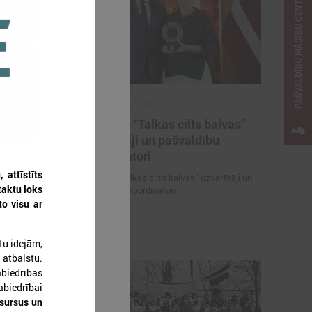
PAŠVALDĪBU MĀCĪBU CENTRS
2026. gada 26. maijs
ieteikties
Cildināti “Talkas cilts balvas”
kas ar
uzvarētāji un pašvaldību
koordinatori
attīstīts
es mācībām
Cildināti “Talkas cilts balvas” uzvarētāji un
taktu loks
pašvaldību koordinatori
to visu ar
tu idejām,
 atbalstu.
abiedrības
abiedrībai
esursus un