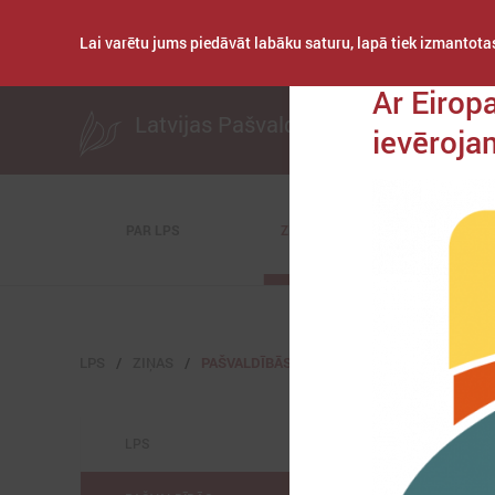
Lai varētu jums piedāvāt labāku saturu, lapā tiek izmantotas
Publicēts: 2020. gad
Ar Eirop
Latvijas Pašvaldību savienība
ievēroja
PAR LPS
ZIŅAS
KOMITEJAS
LPS
ZIŅAS
PAŠVALDĪBĀS
LPS