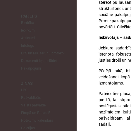
stereotipu lauša
struktūrfondi, ar 
sociālie pakalpo
PAR LPS
KOMITEJA
Pirmie pakalpojum
Biedrība
Finanšu un 
novērtēti. Cilvēk
Iepirkumi
Izglītības un
Iedzīvotājs – sad
Atzinumi
Veselības un
Infologs
Reģionālās a
Jebkura sadarbīb
LPS un MK sarunu protokoli
Tautsaimniec
īstenota, fokusēt
justies droši un n
Dokumenti lejupielādei
Sporta jautā
Pakalpojumi
Informātikas
Pēdējā laikā, īs
Mājokļu jau
veidošanai kopā 
izmantojams.
ZIŅAS
LPS
STARPTAU
Pateicoties plašaj
Pašvaldībās
Pārstāvniecīb
pie tā, lai stip
Valsts pārvaldē
Eiropas Reģi
noslēgusies pilot
nozīmīgiem kult
Eiropā un Pasaulē
EP Vietējo u
pašvaldībām, lai
Notikumu kalendārs
sadali.
Galerijas