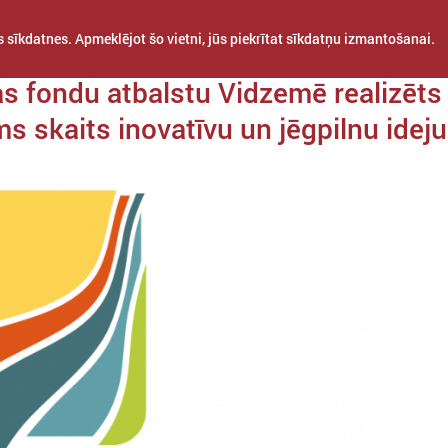
 sīkdatnes. Apmeklējot šo vietni, jūs piekrītat sīkdatņu izmantošanai.
a 14. maijs
as fondu atbalstu Vidzemē realizēts
ms skaits inovatīvu un jēgpilnu ideju
STARPTAUTISKĀ
PROJEKTI
APVIENĪBAS
SADARBĪBA