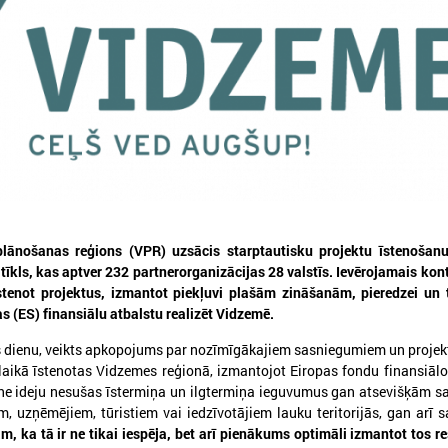
026. gada 12. jūnijs
2026. gada 03. jūnijs
Publicēta konferences “Tautas
Aicina pašvaldības p
sapulcei – 36” rezolūcija par
mācībām "Drošība sā
vietējās pārstāvniecības
Tevi!"
stiprināšanu Latvijā
ānošanas reģions (VPR) uzsācis starptautisku projektu īstenošanu, 
Aicina pašvaldības pieteikti
tīkls, kas aptver 232 partnerorganizācijas 28 valstīs. Ievērojamais kon
"Drošība sākas ar Tevi!"
ublicēta konferences “Tautas sapulcei –
īstenot projektus, izmantot piekļuvi plašām zināšanām, pieredzei un 
6” rezolūcija par vietējās pārstāvniecības
s (ES) finansiālu atbalstu realizēt Vidzemē.
tiprināšanu Latvijā
s dienu, veikts apkopojums par nozīmīgākajiem sasniegumiem un projek
aikā īstenotas Vidzemes reģionā, izmantojot Eiropas fondu finansiālo
kne ideju nesušas īstermiņa un ilgtermiņa ieguvumus gan atsevišķām s
 uzņēmējiem, tūristiem vai iedzīvotājiem lauku teritorijās, gan arī s
, ka tā ir ne tikai iespēja, bet arī pienākums optimāli izmantot tos r