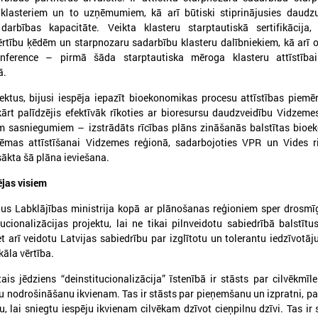
 klasteriem un to uzņēmumiem, kā arī būtiski stiprinājusies daudzu
arbības kapacitāte. Veikta klasteru starptautiskā sertifikācija, 
rtību ķēdēm un starpnozaru sadarbību klasteru dalībniekiem, kā arī 
026. gada 30. marts
2025. gada 12. novembris
onference – pirmā šāda starptautiska mēroga klasteru attīstība
Apbalvoti konkursa „Gada balva
Godināti Latvijas izc
ā.
sociālajā darbā 2025”
pedagogi - pasniegt
uzvarētāji
"Latvijas Gada skolo
ektus, bijusi iespēja iepazīt bioekonomikas procesu attīstības piemēr
ārt palīdzējis efektīvāk rīkoties ar bioresursu daudzveidību Vidzeme
pbalvoti konkursa „Gada balva sociālajā
Godināti Latvijas izcilākie pe
m sasniegumiem – izstrādāts rīcības plāns zināšanās balstītas bioe
arbā 2025” uzvarētāji
pasniegtas balvas "Latvijas 
tēmas attīstīšanai Vidzemes reģionā, sadarbojoties VPR un Vides r
2025"
sākta šā plāna ieviešana.
ējas visiem
Ielādēt vecākus 
us Labklājības ministrija kopā ar plānošanas reģioniem sper drosmī
tucionalizācijas projektu, lai ne tikai pilnveidotu sabiedrībā balstītu
 arī veidotu Latvijas sabiedrību par izglītotu un tolerantu iedzīvotā
ikāla vērtība.
ais jēdziens “deinstitucionalizācija” īstenībā ir stāsts par cilvēkmīle
ju nodrošināšanu ikvienam. Tas ir stāsts par pieņemšanu un izpratni, pa
, lai sniegtu iespēju ikvienam cilvēkam dzīvot cieņpilnu dzīvi. Tas ir 