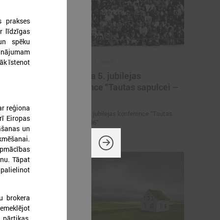
s prakses
r līdzīgas
 un spēku
sinājumam
2026. gada 21. aprīlis
āk īstenot
iņas
Aizvadīta 5. jubilejas
ērniem,
konference “Tautas sapulcei –
rāniem
36”
ar reģiona
etbola turnīrs
Aizvadīta 5. jubilejas konference “Tautas
rī Eiropas
rāniem
sapulcei – 36”
nāšanas un
ekmēšanai.
 apmācības
anu. Tāpat
palielinot
u brokera
emeklējot
 pārtikas,