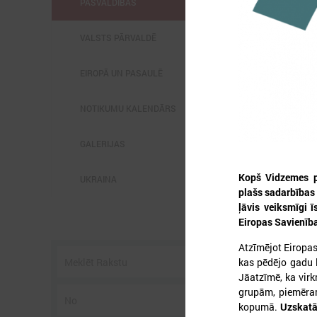
PAŠVALDĪBĀS
VALSTS PĀRVALDĒ
EIROPĀ UN PASAULĒ
2
NOTIKUMU KALENDĀRS
GALERIJAS
Kopš Vidzemes pl
UKRAINA
plašs sadarbības 
P
ļāvis veiksmīgi 
3
Eiropas Savienība
s
Atzīmējot Eiropa
kas pēdējo gadu l
Jāatzīmē, ka vir
grupām, piemēram,
kopumā.
Uzskatām