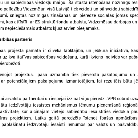
nu un sabiedrības viedokļu maiņu. Šā stāsta īstenošanā nozīmīgs res
to palīdzību Vidzemē un visā Latvijā tiek veidoti un pilnveidoti sabiedrī
jumi, sniegtas nozīmīgas zināšanas un pieredze sociālās jomas spec
S
PROJEKTI
i, kas attīstīti ar ES struktūrfondu atbalstu, Vidzemē jau darbojas un 
ekonomikas komiteja
Aktīvie projekti
iem nepieciešamais atbalsts kļūst arvien pieejamāks.
 kultūras komiteja
Īstenotie projekti
arbības partneris
 sociālo jautājumu komiteja
APVIENĪBAS
ttīstības un sadarbības komiteja
as projekta pamatā ir cilvēka labklājība, un jebkura iniciatīva, k
Reģionālo attīstības centru un novadu 
ības komiteja
a uz kvalitatīvas sabiedrības veidošanu, kurā ikviens indivīds var pašre
Biedrība "Rīgas metropole"
eierobežoti.
jumu apakškomiteja
Piekrastes pašvaldību apvienība
 jautājumu apakškomiteja
tenojot projektus, īpaša uzmanība tiek pievērsta pakalpojumu un a
Pašvaldību izpilddirektoru asociācija
tājumu apakškomiteja
ar potenciālajiem pakalpojumu izmantotājiem, lai rezultāts būtu jē
Pašvaldību IKT Asociācija
Bāriņtiesu darbinieku asociācija
TISKĀ SADARBĪBA
ai ārvalstu partnerībai un iespējai izzināt viņu pieredzi, VPR šobrīd uzs
a Briselē
Sociālo aprūpes institūciju apvienība
rinātu iedzīvotāju iesaistes mehānismus lēmumu pieņemšanā reģionā
onu Komiteja
Sociālo dienestu vadītāju apvienība
aktivitāte, kur aicinājām vietējo sabiedrību iesaistīties viedokļa p
ūras projektiem. Laika gaitā paredzēts īstenot īpašas apmācības
n reģionālo pašvaldību kongress
 paplašinātu iedzīvotāju iesaisti lēmumos par valsts un pašvaldīb