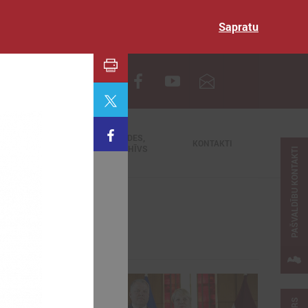
Sapratu
EN
TIEŠRAIDES,
NODERĪGI
KONTAKTI
VIDEOARHĪVS
PAŠVALDĪBU KONTAKTI