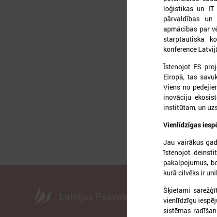
loģistikas un IT
pārvaldības un d
apmācības par vē
2
starptautiska k
konference Latvij
Īstenojot ES proj
Eiropā, tas savuk
A
Viens no pēdējie
d
inovāciju ekosis
institūtam, un uz
Vienlīdzīgas iesp
Jau vairākus gad
īstenojot deinsti
pakalpojumus, bet
kurā cilvēks ir un
Šķietami sarežģīt
Latvijas Pašvaldību savienība
vienlīdzīgu iespē
sistēmas radīšanu