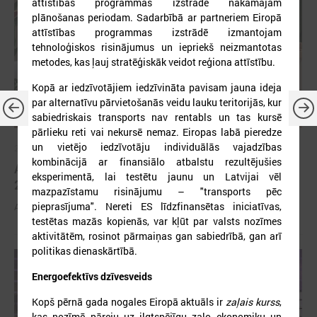
attīstības programmas izstrādē nākamajam
plānošanas periodam. Sadarbībā ar partneriem Eiropā
attīstības programmas izstrādē izmantojam
tehnoloģiskos risinājumus un iepriekš neizmantotas
metodes, kas ļauj stratēģiskāk veidot reģiona attīstību.
Kopā ar iedzīvotājiem iedzīvināta pavisam jauna ideja
par alternatīvu pārvietošanās veidu lauku teritorijās, kur
sabiedriskais transports nav rentabls un tas kursē
pārlieku reti vai nekursē nemaz. Eiropas labā pieredze
un vietējo iedzīvotāju individuālās vajadzības
2026. gada 30. marts
kombinācijā ar finansiālo atbalstu rezultējušies
Apbalvoti konkursa „Gada balva sociālajā darbā
eksperimentā, lai testētu jaunu un Latvijai vēl
2025” uzvarētāji
mazpazīstamu risinājumu – "transports pēc
pieprasījuma". Nereti ES līdzfinansētas iniciatīvas,
Apbalvoti konkursa „Gada balva sociālajā darbā 2025” uzvarētāji
testētas mazās kopienās, var kļūt par valsts nozīmes
aktivitātēm, rosinot pārmaiņas gan sabiedrībā, gan arī
politikas dienaskārtībā.
Energoefektīvs dzīvesveids
Kopš pērnā gada nogales Eiropā aktuāls ir
zaļais kurss
,
kas nozīmē pāreju uz ilgtspējīgu zaļo ekonomiku un