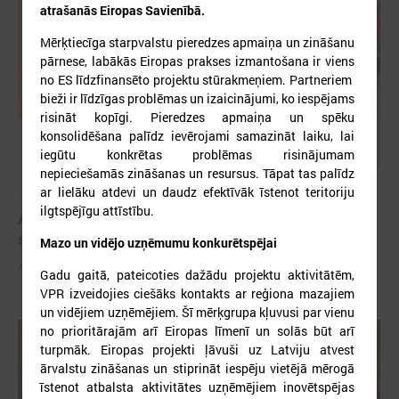
atrašanās Eiropas Savienībā.
Mērķtiecīga starpvalstu pieredzes apmaiņa un zināšanu
pārnese, labākās Eiropas prakses izmantošana ir viens
no ES līdzfinansēto projektu stūrakmeņiem. Partneriem
bieži ir līdzīgas problēmas un izaicinājumi, ko iespējams
risināt kopīgi. Pieredzes apmaiņa un spēku
konsolidēšana palīdz ievērojami samazināt laiku, lai
iegūtu konkrētas problēmas risinājumam
nepieciešamās zināšanas un resursus. Tāpat tas palīdz
ar lielāku atdevi un daudz efektīvāk īstenot teritoriju
2026. gada 03. jūnijs
ilgtspējīgu attīstību.
Aicina pašvaldības pieteikties mācībām "Drošība
sākas ar Tevi!"
Mazo un vidējo uzņēmumu konkurētspējai
Aicina pašvaldības pieteikties mācībām "Drošība sākas ar Tevi!"
Gadu gaitā, pateicoties dažādu projektu aktivitātēm,
VPR izveidojies ciešāks kontakts ar reģiona mazajiem
un vidējiem uzņēmējiem. Šī mērķgrupa kļuvusi par vienu
no prioritārajām arī Eiropas līmenī un solās būt arī
turpmāk. Eiropas projekti ļāvuši uz Latviju atvest
ārvalstu zināšanas un stiprināt iespēju vietējā mērogā
īstenot atbalsta aktivitātes uzņēmējiem inovētspējas