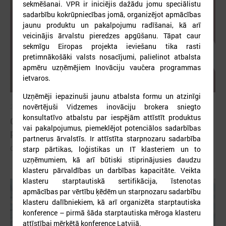
sekmēšanai. VPR ir iniciējis dažādu jomu speciālistu
sadarbību kokrūpniecības jomā, organizējot apmācības
jaunu produktu un pakalpojumu radīšanai, kā arī
veicinājis ārvalstu pieredzes apgūšanu. Tāpat caur
sekmīgu Eiropas projekta ieviešanu tika rasti
pretimnākošāki valsts nosacījumi, palielinot atbalsta
apmēru uzņēmējiem Inovāciju vaučera programmas
ietvaros.
Uzņēmēji iepazinuši jaunu atbalsta formu un atzinīgi
novērtējuši Vidzemes inovāciju brokera sniegto
2026. gada 26. maijs
konsultatīvo atbalstu par iespējām attīstīt produktus
Cildināti “Talkas cilts balvas” uzvarētāji un
vai pakalpojumus, piemeklējot potenciālos sadarbības
pašvaldību koordinatori
partnerus ārvalstīs. Ir attīstīta starpnozaru sadarbība
Cildināti “Talkas cilts balvas” uzvarētāji un pašvaldību koordinatori
starp pārtikas, loģistikas un IT klasteriem un to
uzņēmumiem, kā arī būtiski stiprinājusies daudzu
klasteru pārvaldības un darbības kapacitāte. Veikta
klasteru starptautiskā sertifikācija, īstenotas
apmācības par vērtību ķēdēm un starpnozaru sadarbību
klasteru dalībniekiem, kā arī organizēta starptautiska
konference – pirmā šāda starptautiska mēroga klasteru
attīstībai mērķētā konference Latvijā.