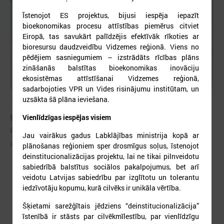
Īstenojot ES projektus, bijusi iespēja iepazīt
bioekonomikas procesu attīstības piemērus citviet
Eiropā, tas savukārt palīdzējis efektīvāk rīkoties ar
bioresursu daudzveidību Vidzemes reģionā. Viens no
pēdējiem sasniegumiem – izstrādāts rīcības plāns
zināšanās balstītas bioekonomikas inovāciju
ekosistēmas attīstīšanai Vidzemes reģionā,
sadarbojoties VPR un Vides risinājumu institūtam, un
uzsākta šā plāna ieviešana.
2026. gada 25. maijs
Pieejamas rīcības vadlīnijas institūcijām šūnu
Vienlīdzīgas iespējas visiem
apraides gadījumā
Jau vairākus gadus Labklājības ministrija kopā ar
Pieejamas rīcības vadlīnijas institūcijām šūnu apraides gadījumā
plānošanas reģioniem sper drosmīgus soļus, īstenojot
deinstitucionalizācijas projektu, lai ne tikai pilnveidotu
sabiedrībā balstītus sociālos pakalpojumus, bet arī
veidotu Latvijas sabiedrību par izglītotu un tolerantu
iedzīvotāju kopumu, kurā cilvēks ir unikāla vērtība.
Šķietami sarežģītais jēdziens “deinstitucionalizācija”
īstenībā ir stāsts par cilvēkmīlestību, par vienlīdzīgu