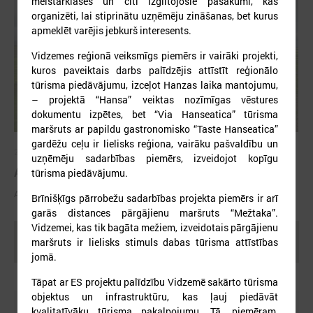
meistarklases un citi izglītojošie pasākumi, kas
organizēti, lai stiprinātu uzņēmēju zināšanas, bet kurus
apmeklēt varējis jebkurš interesents.
Vidzemes reģionā veiksmīgs piemērs ir vairāki projekti,
kuros paveiktais darbs palīdzējis attīstīt reģionālo
tūrisma piedāvājumu, izceļot Hanzas laika mantojumu,
– projektā “Hansa” veiktas nozīmīgas vēstures
dokumentu izpētes, bet “Via Hanseatica” tūrisma
maršruts ar papildu gastronomisko “Taste Hanseatica”
gardēžu ceļu ir lielisks reģiona, vairāku pašvaldību un
2025. gada 29. oktobris
uzņēmēju sadarbības piemērs, izveidojot kopīgu
ALTUM atbalsts mājokļa iegādei reģionos
tūrisma piedāvājumu.
ALTUM atbalsts mājokļa iegādei reģionos
Brīnišķīgs pārrobežu sadarbības projekta piemērs ir arī
garās distances pārgājienu maršruts “Mežtaka”.
Vidzemei, kas tik bagāta mežiem, izveidotais pārgājienu
Ielādēt vecākus rakstus
maršruts ir lielisks stimuls dabas tūrisma attīstības
jomā.
Tāpat ar ES projektu palīdzību Vidzemē sakārto tūrisma
objektus un infrastruktūru, kas ļauj piedāvāt
kvalitatīvāku tūrisma pakalpojumu. Tā, piemēram,