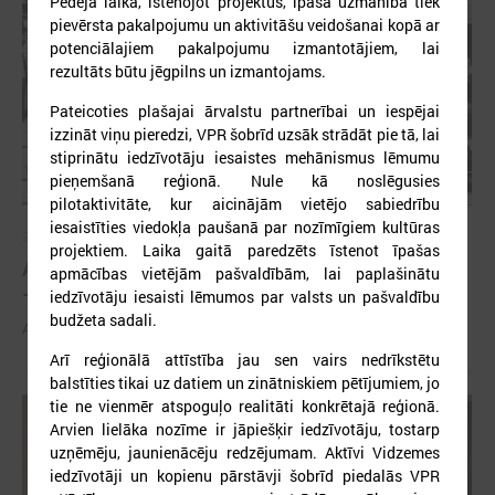
Pēdējā laikā, īstenojot projektus, īpaša uzmanība tiek
pievērsta pakalpojumu un aktivitāšu veidošanai kopā ar
potenciālajiem pakalpojumu izmantotājiem, lai
rezultāts būtu jēgpilns un izmantojams.
Pateicoties plašajai ārvalstu partnerībai un iespējai
izzināt viņu pieredzi, VPR šobrīd uzsāk strādāt pie tā, lai
stiprinātu iedzīvotāju iesaistes mehānismus lēmumu
pieņemšanā reģionā. Nule kā noslēgusies
pilotaktivitāte, kur aicinājām vietējo sabiedrību
iesaistīties viedokļa paušanā par nozīmīgiem kultūras
2026. gada 21. aprīlis
projektiem. Laika gaitā paredzēts īstenot īpašas
Aizvadīta 5. jubilejas konference “Tautas sapulcei
apmācības vietējām pašvaldībām, lai paplašinātu
– 36”
iedzīvotāju iesaisti lēmumos par valsts un pašvaldību
budžeta sadali.
Aizvadīta 5. jubilejas konference “Tautas sapulcei – 36”
Arī reģionālā attīstība jau sen vairs nedrīkstētu
balstīties tikai uz datiem un zinātniskiem pētījumiem, jo
tie ne vienmēr atspoguļo realitāti konkrētajā reģionā.
Arvien lielāka nozīme ir jāpiešķir iedzīvotāju, tostarp
uzņēmēju, jaunienācēju redzējumam. Aktīvi Vidzemes
iedzīvotāji un kopienu pārstāvji šobrīd piedalās VPR