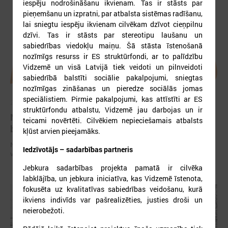
iespēju nodrošināšanu ikvienam. Tas ir stāsts par
pieņemšanu un izpratni, par atbalsta sistēmas radīšanu,
lai sniegtu iespēju ikvienam cilvēkam dzīvot cieņpilnu
dzīvi. Tas ir stāsts par stereotipu laušanu un
sabiedrības viedokļu maiņu. Šā stāsta īstenošanā
nozīmīgs resurss ir ES struktūrfondi, ar to palīdzību
Vidzemē un visā Latvijā tiek veidoti un pilnveidoti
sabiedrībā balstīti sociālie pakalpojumi, sniegtas
nozīmīgas zināšanas un pieredze sociālās jomas
speciālistiem. Pirmie pakalpojumi, kas attīstīti ar ES
2026. gada 28. aprīlis
struktūrfondu atbalstu, Vidzemē jau darbojas un ir
Notiks Kraukļa piemiņas basketbola turnīrs
teicami novērtēti. Cilvēkiem nepieciešamais atbalsts
bērniem, amatieriem un veterāniem
kļūst arvien pieejamāks.
Notiks Kraukļa piemiņas basketbola turnīrs bērniem, amatieriem un
Iedzīvotājs – sadarbības partneris
veterāniem
Jebkura sadarbības projekta pamatā ir cilvēka
labklājība, un jebkura iniciatīva, kas Vidzemē īstenota,
fokusēta uz kvalitatīvas sabiedrības veidošanu, kurā
ikviens indivīds var pašrealizēties, justies droši un
neierobežoti.