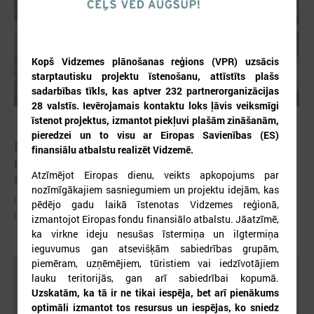
Kopš Vidzemes plānošanas reģions (VPR) uzsācis
starptautisku projektu īstenošanu, attīstīts plašs
sadarbības tīkls, kas aptver 232 partnerorganizācijas
28 valstīs. Ievērojamais kontaktu loks ļāvis veiksmīgi
īstenot projektus, izmantot piekļuvi plašām zināšanām,
2026. gada 12. jūnijs
pieredzei un to visu ar Eiropas Savienības (ES)
Publicēta konferences “Tautas sapulcei – 36”
finansiālu atbalstu realizēt Vidzemē.
rezolūcija par vietējās pārstāvniecības
Atzīmējot Eiropas dienu, veikts apkopojums par
stiprināšanu Latvijā
nozīmīgākajiem sasniegumiem un projektu idejām, kas
Publicēta konferences “Tautas sapulcei – 36” rezolūcija par vietējās
pēdējo gadu laikā īstenotas Vidzemes reģionā,
pārstāvniecības stiprināšanu Latvijā
izmantojot Eiropas fondu finansiālo atbalstu. Jāatzīmē,
ka virkne ideju nesušas īstermiņa un ilgtermiņa
ieguvumus gan atsevišķām sabiedrības grupām,
piemēram, uzņēmējiem, tūristiem vai iedzīvotājiem
lauku teritorijās, gan arī sabiedrībai kopumā.
Uzskatām, ka tā ir ne tikai iespēja, bet arī pienākums
optimāli izmantot tos resursus un iespējas, ko sniedz