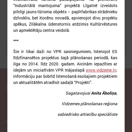
“Industriālā mantojuma” projektā Līgatnē izveidots
pilnīgi jauns tūrisma objekts – papīrfabrikas strādnieku
dzīvoklis, bet Kocēnu novadā, apvienojot divu projektu
spēkus, Zilākalna ūdenstornis atdzimis Kultūrvēstures
un apmeklētāju centra veidolā.
***
Meklēt
Šie ir tikai daži no VPR sasniegumiem, īstenojot ES
līdzfinansētos projektus šajā plānošanas periodā, kas
ilga no 2014. līdz 2020. gadam. Aicinām iepazīties ar
idejām un iniciatīvām VPR mājaslapā
www.vidzeme.lv
;
informāciju par šobrīd īstenošanā esošajiem projektiem
un aktualitātēm atradīsit sadaļā “Projekti”.
Latvijas Pašvaldību savienība
Sagatavojusi
Anita Āboliņa
,
Vidzemes plānošanas reģiona
sabiedrisko attiecību speciāliste
PAR LPS
Biedrība