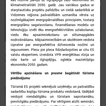
klimatneitralitāti 2050. gadā. Jau vairākus gadus ar
starptautisku projektu palīdzību un ciešā sadarbībā ar
Vidzemes reģiona pašvaldībām uzmanība vērsta uz
nozīmīgākajiem energopārvaldības principiem, tostarp
energoplānu sagatavošanu, finansēšanas modeļu un
tehnoloģiju izvēli ēku energoefektivitātes uzlabošanai,
viedu ēku apsaimniekošanu un siltumapgādes
nodrošināšanu. Mājsaimniecībām un skolēniem veidota
izpratne par energoefektīva dzīvesveida nozīmi un
2025. gada 12. novembris
ieguvumiem. Plecu pie pleca līdzdarbojoties ar citu ES
Godināti Latvijas izcilākie pedagogi - pasniegtas
valstu ekspertiem, izveidota VPR enerģētikas vīzija un
ceļa karte uz ilgtspējīgu, oglekļa mazietilpīgu
balvas "Latvijas Gada skolotājs 2025"
ekonomiku 2050. gadam.
Godināti Latvijas izcilākie pedagogi - pasniegtas balvas "Latvijas Gada
skolotājs 2025"
Vērtību apzināšana un prasme bagātināt tūrisma
piedāvājumu
Tūrismā ES projekti sekmējuši uzņēmēju un pašvaldību
sadarbību kopīgu tūrisma produktu veidošanā, tādējādi
veidojot viendabīgāku un tūristam saprotamāku,
pievilcīgāku piedāvājumu. Par vērtīgiem atzīti semināri,