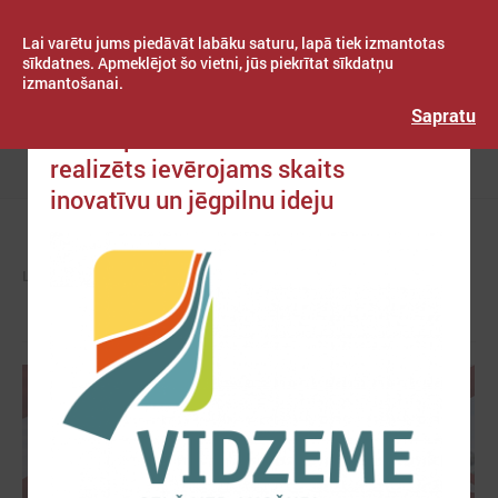
Lai varētu jums piedāvāt labāku saturu, lapā tiek izmantotas
sīkdatnes. Apmeklējot šo vietni, jūs piekrītat sīkdatņu
izmantošanai.
Publicēts: 2020. gada 14. maijs
Latvijas Pašvaldību savienība
Sapratu
Ar Eiropas fondu atbalstu Vidzemē
realizēts ievērojams skaits
Izvēlne
inovatīvu un jēgpilnu ideju
LPS
ZIŅAS
PAŠVALDĪBĀS