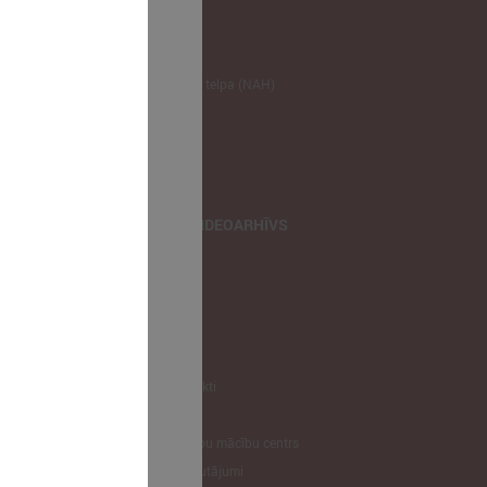
NODERĪGI
Klimata zināšanu telpa (NAH)
Bauhaus Latvijā
Jaunatnes lietas
Iepirkumu joma
apvienība
TIEŠRAIDES, VIDEOARHĪVS
Tiešraide
Videoarhīvs
Videoarhīvs-old
KONTAKTI
Pašvaldību kontakti
LPS
Latvijas pašvaldību mācību centrs
Biežāk uzdotie jautājumi