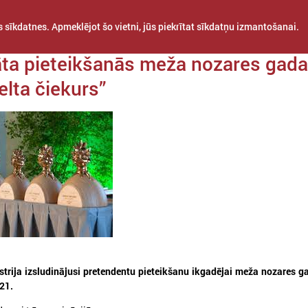
 sīkdatnes. Apmeklējot šo vietni, jūs piekrītat sīkdatņu izmantošanai.
da 27. septembris
āta pieteikšanās meža nozares gada
elta čiekurs”
STARPTAUTISKĀ
PROJEKTI
APVIENĪBAS
SADARBĪBA
trija izsludinājusi pretendentu pieteikšanu ikgadējai meža nozares g
021.