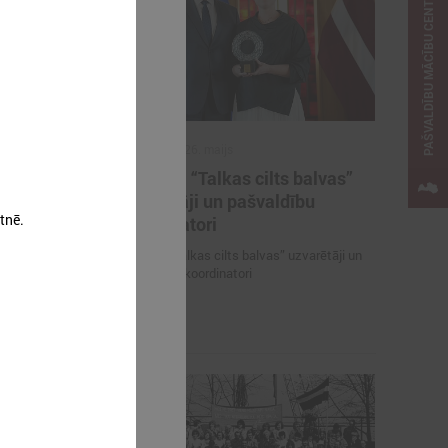
PAŠVALDĪBU MĀCĪBU CENTRS
2026. gada 26. maijs
ieteikties
Cildināti “Talkas cilts balvas”
kas ar
uzvarētāji un pašvaldību
tnē.
koordinatori
es mācībām
Cildināti “Talkas cilts balvas” uzvarētāji un
pašvaldību koordinatori