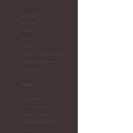
PAR LPS
KOMITEJA
Biedrība
Finanšu un 
Iepirkumi
Izglītības un
Atzinumi
Veselības un
Infologs
Reģionālās a
LPS un MK sarunu protokoli
Tautsaimniec
Dokumenti lejupielādei
Sporta jautā
Pakalpojumi
Informātikas
Mājokļu jau
ZIŅAS
LPS
STARPTAU
Pašvaldībās
Pārstāvniecīb
Valsts pārvaldē
Eiropas Reģi
Eiropā un Pasaulē
EP Vietējo u
Notikumu kalendārs
Galerijas