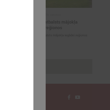
2025. gada 29. oktobris
ilākie
ALTUM atbalsts mājokļa
as balvas
iegādei reģionos
tājs 2025"
ALTUM atbalsts mājokļa iegādei reģionos
dagogi -
Gada skolotājs
rakstus