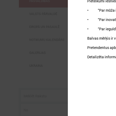
Pieteikumi iesnie
PAŠVALDĪBĀS
• “Par mūža ie
VALSTS PĀRVALDĒ
• “Par inovatīv
EIROPĀ UN PASAULĒ
• “Par ieguldīj
Balvas mērķis ir 
2
NOTIKUMU KALENDĀRS
Pretendentus apba
GALERIJAS
Detalizēta inform
UKRAINA
P
3
s