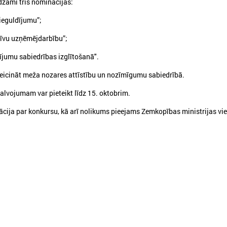
dzami trīs nominācijās:
guldījumu”;
u uzņēmējdarbību”;
umu sabiedrības izglītošanā".
veicināt meža nozares attīstību un nozīmīgumu sabiedrībā.
026. gada 12. jūnijs
2026. gada 03. jūnijs
Publicēta konferences “Tautas
Aicina pašvaldības p
lvojumam var pieteikt līdz 15. oktobrim.
sapulcei – 36” rezolūcija par
mācībām "Drošība sā
ācija par konkursu, kā arī nolikums pieejams Zemkopības ministrijas vie
vietējās pārstāvniecības
Tevi!"
stiprināšanu Latvijā
Aicina pašvaldības pieteikti
"Drošība sākas ar Tevi!"
ublicēta konferences “Tautas sapulcei –
6” rezolūcija par vietējās pārstāvniecības
tiprināšanu Latvijā