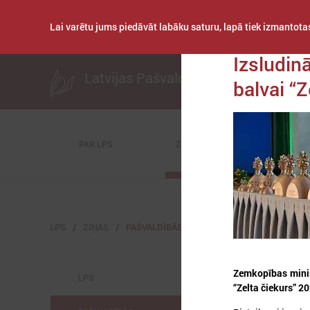
Lai varētu jums piedāvāt labāku saturu, lapā tiek izmantotas
Publicēts: 2021. ga
Izsludin
Latvijas Pašvaldību savienība
balvai “Z
PAR LPS
ZIŅAS
KOMITEJAS
LPS
ZIŅAS
PAŠVALDĪBĀS
Zemkopības minis
LPS
“Zelta čiekurs” 2