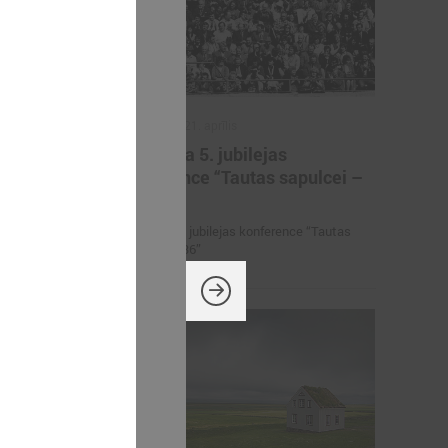
2026. gada 21. aprīlis
iņas
Aizvadīta 5. jubilejas
ērniem,
konference “Tautas sapulcei –
rāniem
36”
etbola turnīrs
Aizvadīta 5. jubilejas konference “Tautas
rāniem
sapulcei – 36”