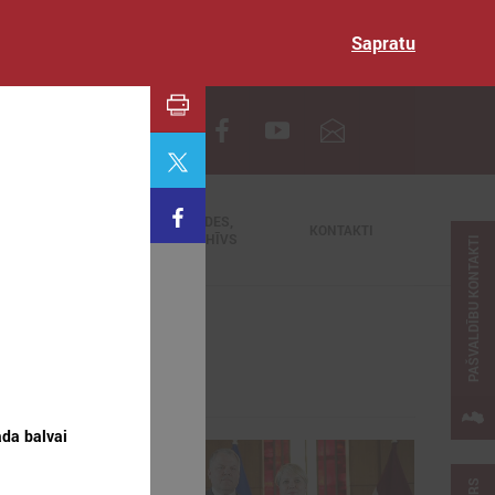
Sapratu
EN
TIEŠRAIDES,
NODERĪGI
KONTAKTI
VIDEOARHĪVS
PAŠVALDĪBU KONTAKTI
ada balvai