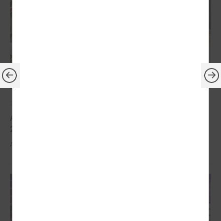
2026. gada 30. marts
Apbalvoti konkursa „Gada balva sociālajā darbā
2025” uzvarētāji
Apbalvoti konkursa „Gada balva sociālajā darbā 2025” uzvarētāji