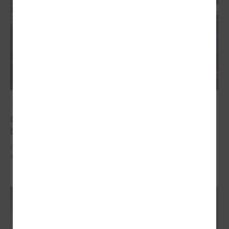
2025. gada 12. novembris
Godināti Latvijas izcilākie pedagogi - pasniegtas
balvas "Latvijas Gada skolotājs 2025"
Godināti Latvijas izcilākie pedagogi - pasniegtas balvas "Latvijas Gada
skolotājs 2025"