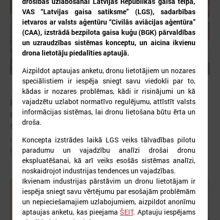
drošības uzlabošanai Latvijas Republikas gaisa telpā,
VAS “Latvijas gaisa satiksme” (LGS), sadarbības
ietvaros ar valsts aģentūru “Civilās aviācijas aģentūra”
(CAA), izstrādā bezpilota gaisa kuģu (BGK) pārvaldības
un uzraudzības sistēmas konceptu, un aicina ikvienu
drona lietotāju piedalīties aptaujā.
Aizpildot aptaujas anketu, dronu lietotājiem un nozares
speciālistiem ir iespēja sniegt savu viedokli par to,
2026. gada 12. jūnijs
kādas ir nozares problēmas, kādi ir risinājumi un kā
vajadzētu uzlabot normatīvo regulējumu, attīstīt valsts
Publicēta konferences “Tautas sapulcei – 36”
informācijas sistēmas, lai dronu lietošana būtu ērta un
rezolūcija par vietējās pārstāvniecības
droša.
stiprināšanu Latvijā
Koncepta izstrādes laikā LGS veiks tālvadības pilotu
Publicēta konferences “Tautas sapulcei – 36” rezolūcija par vietējās
pārstāvniecības stiprināšanu Latvijā
paradumu un vajadzību analīzi drošai dronu
ekspluatēšanai, kā arī veiks esošās sistēmas analīzi,
noskaidrojot industrijas tendences un vajadzības.
Ikvienam industrijas pārstāvim un dronu lietotājam ir
iespēja sniegt savu vērtējumu par esošajām problēmām
un nepieciešamajiem uzlabojumiem, aizpildot anonīmu
aptaujas anketu, kas pieejama
ŠEIT
. Aptauju iespējams