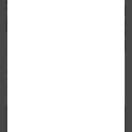
2026. gada 21. aprīlis
Aizvadīta 5. jubilejas konference “Tautas sapulcei
– 36”
Aizvadīta 5. jubilejas konference “Tautas sapulcei – 36”