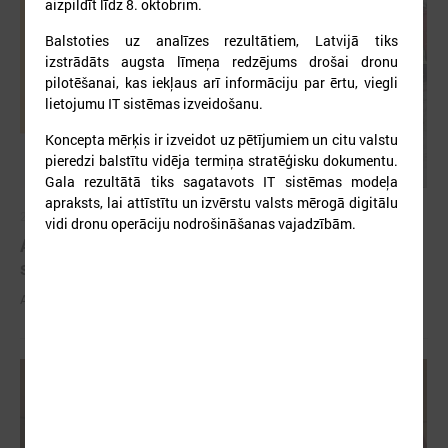
aizpildīt līdz 8. oktobrim.
Balstoties uz analīzes rezultātiem, Latvijā tiks
izstrādāts augsta līmeņa redzējums drošai dronu
pilotēšanai, kas iekļaus arī informāciju par ērtu, viegli
lietojumu IT sistēmas izveidošanu.
Koncepta mērķis ir izveidot uz pētījumiem un citu valstu
pieredzi balstītu vidēja termiņa stratēģisku dokumentu.
Gala rezultātā tiks sagatavots IT sistēmas modeļa
apraksts, lai attīstītu un izvērstu valsts mērogā digitālu
2026. gada 03. jūnijs
vidi dronu operāciju nodrošināšanas vajadzībām.
Aicina pašvaldības pieteikties mācībām "Drošība
sākas ar Tevi!"
Aicina pašvaldības pieteikties mācībām "Drošība sākas ar Tevi!"