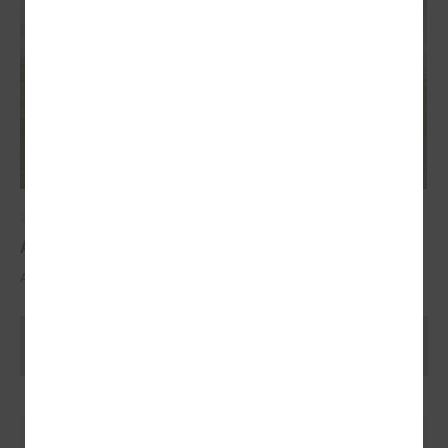
2025. gada 29. oktobris
ALTUM atbalsts mājokļa iegādei reģionos
ALTUM atbalsts mājokļa iegādei reģionos
Ielādēt vecākus rakstus