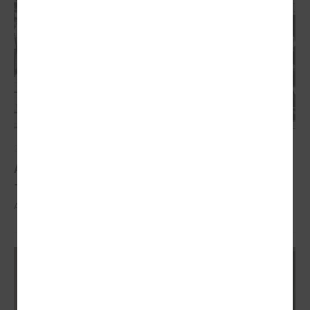
2026. gada 21. aprīlis
Aizvadīta 5. jubilejas konference “Tautas sapulcei
– 36”
Aizvadīta 5. jubilejas konference “Tautas sapulcei – 36”