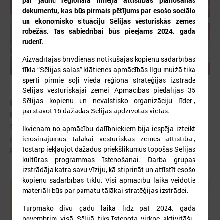
par jaunu reģionāla līmeņa attīstības plānošanas
dokumentu, kas būs pirmais pētījums par esošo sociālo
un ekonomisko situāciju Sēlijas vēsturiskās zemes
robežās. Tas sabiedrībai būs pieejams 2024. gada
rudenī.
Aizvadītajās brīvdienās notikušajās kopienu sadarbības
tīkla “Sēlijas salas” klātienes apmācībās Ilgu muižā tika
sperti pirmie soļi viedā reģiona stratēģijas izstrādē
2026. gada 12. jūnijs
Sēlijas vēsturiskajai zemei. Apmācībās piedalījās 35
Sēlijas kopienu un nevalstisko organizāciju līderi,
Publicēta konferences “Tautas sapulcei – 36”
pārstāvot 16 dažādas Sēlijas apdzīvotās vietas.
rezolūcija par vietējās pārstāvniecības
stiprināšanu Latvijā
Ikvienam no apmācību dalībniekiem bija iespēja izteikt
ierosinājumus tālākai vēsturiskās zemes attīstībai,
Publicēta konferences “Tautas sapulcei – 36” rezolūcija par vietējās
tostarp iekļaujot dažādus priekšlikumus topošās Sēlijas
pārstāvniecības stiprināšanu Latvijā
kultūras programmas īstenošanai. Darba grupas
izstrādāja katra savu vīziju, kā stiprināt un attīstīt esošo
kopienu sadarbības tīklu. Visi apmācību laikā veidotie
materiāli būs par pamatu tālākai stratēģijas izstrādei.
Turpmāko divu gadu laikā līdz pat 2024. gada
novembrim visā Sēlijā tiks īstenota virkne aktivitāšu,