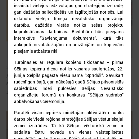
iesaistot vietējos iedzīvotājus gan stratēģijas izstrādē,
gan dažādās saliedējošās un izglītojošās norisēs. Lai
uzlabotu vietēja līmeņa nevalstisko organizāciju
darbību, dažādās vietās notiks sešas projektu
koprakstīšanas darbnīcas. Biedrībām būs pieejams
interaktīvs “Savienojuma dokuments”, kurā tiks
apkopoti nevalstiskajām organizācijām un kopienām
pieejamie atbalsta rīki.
Turpināsies arī regulāra kopienu tīklošanās – pirmā
2026. gada 03. jūnijs
Sēlijas kopienu diena notiks vasaras saulgriežos, 22.
Aicina pašvaldības pieteikties mācībām "Drošība
jūnijā Sēlpils pagasta viesu namā “Sprīdīši”. Savukārt
rudenī gan šajā, gan nākošajā gadā Sēlijas pilsoniskās
sākas ar Tevi!"
sabiedrības līderi pulcēsies Sēlijas Nevalstisko
Aicina pašvaldības pieteikties mācībām "Drošība sākas ar Tevi!"
organizāciju forumā un konkursa “Sēlijas sudrabs”
apbalvošanas ceremonijā.
Paralēli visām iepriekš minētajām aktivitātēm notiks
darbs pie Viedā reģiona stratēģijas Sēlijas vēsturiskajai
zemei izstrādes. Tā kā Sēlijas vēsturiskā zeme ir
sadalīta četru novadu un vienas valstspilsētas
pašvaldībā, no kurām visas Sēlijā atrodas tikai daļēji un