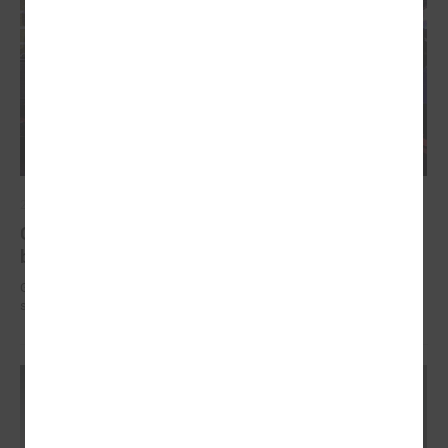
2025. gada 12. novembris
Godināti Latvijas izcilākie pedagogi - pasniegtas
balvas "Latvijas Gada skolotājs 2025"
Godināti Latvijas izcilākie pedagogi - pasniegtas balvas "Latvijas Gada
skolotājs 2025"