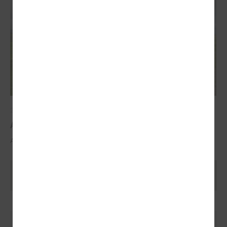
2025. gada 29. oktobris
ALTUM atbalsts mājokļa iegādei reģionos
ALTUM atbalsts mājokļa iegādei reģionos
Ielādēt vecākus rakstus