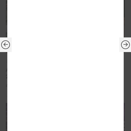
2026. gada 30. marts
Apbalvoti konkursa „Gada balva sociālajā darbā
2025” uzvarētāji
Apbalvoti konkursa „Gada balva sociālajā darbā 2025” uzvarētāji