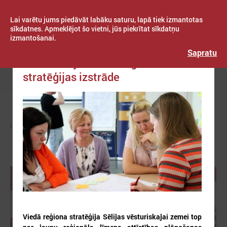
Lai varētu jums piedāvāt labāku saturu, lapā tiek izmantotas
sīkdatnes. Apmeklējot šo vietni, jūs piekrītat sīkdatņu
izmantošanai.
Publicēts: 2023. gada 07. marts
Latvijas Pašvaldību savienība
Sapratu
Sākta Sēlijas viedā reģiona
stratēģijas izstrāde
Izvēlne
LPS
ZIŅAS
PAŠVALDĪBĀS
Viedā reģiona stratēģija Sēlijas vēsturiskajai zemei top