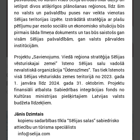
ietilpst divos atšķirīgos plānošanas reģionos, līdz šim
no valsts un pašvaldību puses nav veikta vienotas
Sēlijas teritorijas izpēte. Izstrādātā stratēģija ar plašu
pētījumu par esošo sociālo un ekonomisko situāciju būs
pirmais šāda līmeņa dokuments un tas būs saistošs gan
visām Sēlijas pašvaldībām, gan valsts pārvaldes
institūcijām.
Projektu „Savienojums. Viedā reģiona stratēģija Sēlijas
vēsturiskajai zemei” īsteno Sēlijas salu vadošā
2026. gada 26. maijs
nevalstiskā organizācija “Ūdenszīmes”. Tas tiek īstenots
Cildināti “Talkas cilts balvas” uzvarētāji un
visā Sēlijas vēsturiskās zemes teritorijā no 2023. gada
pašvaldību koordinatori
1. janvāra līdz 2024. gada 31. oktobrim. Projektu
finansiāli atbalsta Sabiedrības integrācijas fonds no
Cildināti “Talkas cilts balvas” uzvarētāji un pašvaldību koordinatori
Kultūras ministrijas piešķirtajiem Latvijas valsts
budžeta līdzekļiem.
Jānis Dzimtais
kopienu sadarbības tīkla “Sēlijas salas” sabiedrisko
attiecību un tūrisma speciālists
info@selija.com