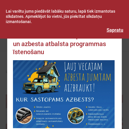
Lai varētu jums piedāvāt labāku saturu, lapā tiek izmantotas
sīkdatnes. Apmeklējot šo vietni, jūs piekrītat sīkdatņu
izmantošanai.
Publicēts: 2024. gada 16. maijs
Latvijas Pašvaldību savienība
Sapratu
Informatīvie materiāli par azbestu
un azbesta atbalsta programmas
Izvēlne
īstenošanu
LPS
ZIŅAS
PAŠVALDĪBĀS