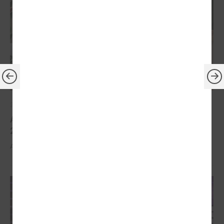
2026. gada 30. marts
Apbalvoti konkursa „Gada balva sociālajā darbā
2025” uzvarētāji
Apbalvoti konkursa „Gada balva sociālajā darbā 2025” uzvarētāji