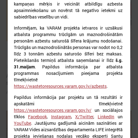
kampaņas mērķis ir veicināt atbildīgu azbesta
apsaimniekošanu un novērst tā negatīvo ietekmi uz
sabiedrības veselību un vidi.
Informējam, ka VARAM projekta ietvaros ir uzsākusi
atbalsta programmu trūcīgām un maznodrošinātām
personām azbestu saturošā šīfera krājumu nodošanai.
Trūcīgās un maznodrošinātās personas var nodot no 0,2
līdz 3 tonnām azbestu saturošo šīferi bez maksas.
Pieteikšanās termiņš atbalsta saņemšanai ir līdz
š.g.
31.maijam
. Papildus informācija par atbalsta
2026. gada 03. jūnijs
programmas nosacījumiem pieejama projekta
Aicina pašvaldības pieteikties mācībām "Drošība
tīmekļvietnē
sākas ar Tevi!"
https://wastetoresources.varam.gov.lv/azbests
.
Aicina pašvaldības pieteikties mācībām "Drošība sākas ar Tevi!"
Papildus informācija par projektu un tā rezultāti ir
apskatāmi tīmekļvietnē
https://wastetoresources.varam.gov.lv/
un sociālajos
tīklos
Facebook
,
Instagram
,
X/Twitter
,
LinkedIn
un
YouTube
. Jautājumu gadījumā aicinām sazināties ar
VARAM Vides aizsardzības departamenta LIFE integrētā
projekta ieviešanas nodaļas vecāko eksperti Santu