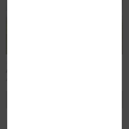
2025. gada 29. oktobris
ALTUM atbalsts mājokļa iegādei reģionos
ALTUM atbalsts mājokļa iegādei reģionos
Ielādēt vecākus rakstus