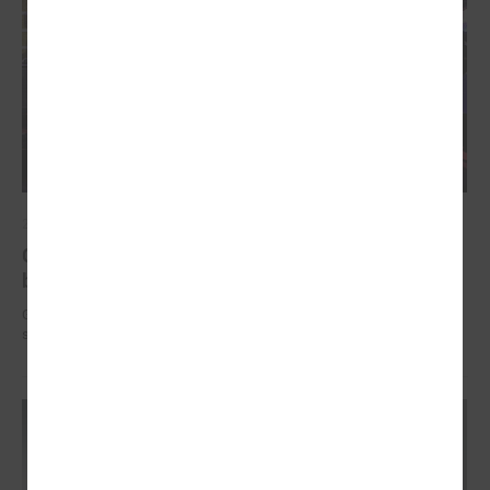
2025. gada 12. novembris
Godināti Latvijas izcilākie pedagogi - pasniegtas
balvas "Latvijas Gada skolotājs 2025"
Godināti Latvijas izcilākie pedagogi - pasniegtas balvas "Latvijas Gada
skolotājs 2025"