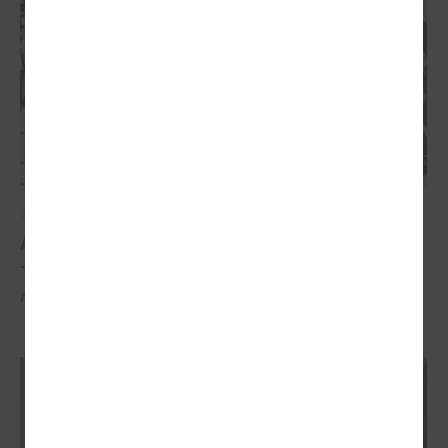
2026. gada 21. aprīlis
Aizvadīta 5. jubilejas konference “Tautas sapulcei
– 36”
Aizvadīta 5. jubilejas konference “Tautas sapulcei – 36”