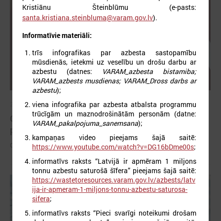
Kristiānu Šteinblūmu (e-pasts:
santa.kristiana.steinbluma@varam.gov.lv
).
Informatīvie materiāli:
trīs infografikas par azbesta sastopamību
mūsdienās, ietekmi uz veselību un drošu darbu ar
azbestu (datnes:
VARAM_azbesta bistamiba;
VARAM_azbests musdienas; VARAM_Dross darbs ar
azbestu
);
viena infografika par azbesta atbalsta programmu
2026. gada 26. maijs
trūcīgām un maznodrošinātām personām (datne:
Cildināti “Talkas cilts balvas” uzvarētāji un
VARAM_pakalpojuma_sanemsana
);
pašvaldību koordinatori
kampaņas video pieejams šajā saitē:
Cildināti “Talkas cilts balvas” uzvarētāji un pašvaldību koordinatori
https://www.youtube.com/watch?v=DG16bDme00s
;
informatīvs raksts “Latvijā ir apmēram 1 miljons
tonnu azbestu saturošā šīfera” pieejams šajā saitē:
https://wastetoresources.varam.gov.lv/azbests/latv
ija-ir-apmeram-1-miljons-tonnu-azbestu-saturosa-
sifera
;
informatīvs raksts “Pieci svarīgi noteikumi drošam