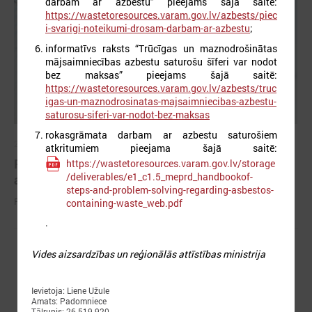
darbam ar azbestu” pieejams šajā saitē:
https://wastetoresources.varam.gov.lv/azbests/piec
i-svarigi-noteikumi-drosam-darbam-ar-azbestu
;
informatīvs raksts “Trūcīgas un maznodrošinātas
mājsaimniecības azbestu saturošu šīferi var nodot
bez maksas” pieejams šajā saitē:
https://wastetoresources.varam.gov.lv/azbests/truc
igas-un-maznodrosinatas-majsaimniecibas-azbestu-
saturosu-siferi-var-nodot-bez-maksas
rokasgrāmata darbam ar azbestu saturošiem
2026. gada 25. maijs
atkritumiem pieejama šajā saitē:
Pieejamas rīcības vadlīnijas institūcijām šūnu
https://wastetoresources.varam.gov.lv/storage
/deliverables/e1_c1.5_meprd_handbookof-
apraides gadījumā
steps-and-problem-solving-regarding-asbestos-
Pieejamas rīcības vadlīnijas institūcijām šūnu apraides gadījumā
containing-waste_web.pdf
.
Vides aizsardzības un reģionālās attīstības ministrija
Ievietoja: Liene Užule
Amats: Padomniece
Tālrunis: 26 519 920