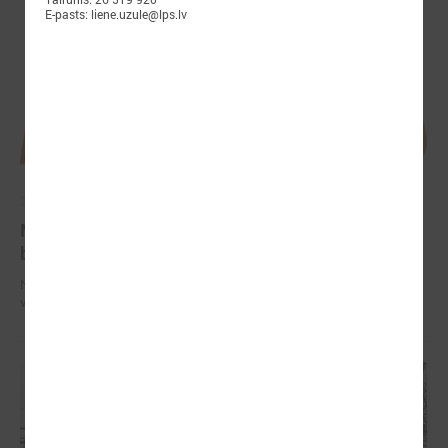
E-pasts: liene.uzule@lps.lv
2026. gada 28. aprīlis
Notiks Kraukļa piemiņas basketbola turnīrs
bērniem, amatieriem un veterāniem
Notiks Kraukļa piemiņas basketbola turnīrs bērniem, amatieriem un
veterāniem