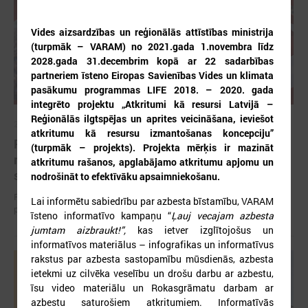
Vides aizsardzības un reģionālās attīstības ministrija
(turpmāk – VARAM) no 2021.gada 1.novembra līdz
2028.gada 31.decembrim kopā ar 22 sadarbības
partneriem īsteno Eiropas Savienības Vides un klimata
pasākumu programmas LIFE 2018. – 2020. gada
integrēto projektu „Atkritumi kā resursi Latvijā –
Reģionālās ilgtspējas un aprites veicināšana, ieviešot
2026. gada 12. jūnijs
atkritumu kā resursu izmantošanas koncepciju”
Publicēta konferences “Tautas sapulcei – 36”
(turpmāk – projekts). Projekta mērķis ir mazināt
rezolūcija par vietējās pārstāvniecības
atkritumu rašanos, apglabājamo atkritumu apjomu un
stiprināšanu Latvijā
nodrošināt to efektīvāku apsaimniekošanu.
Publicēta konferences “Tautas sapulcei – 36” rezolūcija par vietējās
Lai informētu sabiedrību par azbesta bīstamību, VARAM
pārstāvniecības stiprināšanu Latvijā
īsteno informatīvo kampaņu “
Ļauj vecajam azbesta
jumtam aizbraukt!”,
kas ietver izglītojošus un
informatīvos materiālus – infografikas un informatīvus
rakstus par azbesta sastopamību mūsdienās, azbesta
ietekmi uz cilvēka veselību un drošu darbu ar azbestu,
īsu video materiālu un Rokasgrāmatu darbam ar
azbestu saturošiem atkritumiem. Informatīvās