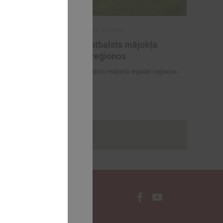
2025. gada 29. oktobris
ilākie
ALTUM atbalsts mājokļa
as balvas
iegādei reģionos
tājs 2025"
ALTUM atbalsts mājokļa iegādei reģionos
dagogi -
Gada skolotājs
rakstus