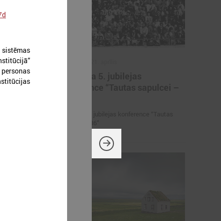
7d
 sistēmas
stitūcijā”
2026. gada 21. aprīlis
s personas
iņas
Aizvadīta 5. jubilejas
stitūcijas
ērniem,
konference “Tautas sapulcei –
rāniem
36”
etbola turnīrs
Aizvadīta 5. jubilejas konference “Tautas
rāniem
sapulcei – 36”