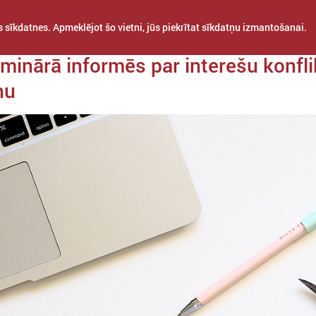
 sīkdatnes. Apmeklējot šo vietni, jūs piekrītat sīkdatņu izmantošanai.
a 04. februāris
inārā informēs par interešu konfli
nu
STARPTAUTISKĀ
PROJEKTI
APVIENĪBAS
SADARBĪBA