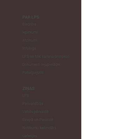
PAR LPS
KOMITEJA
Biedrība
Finanšu un 
Iepirkumi
Izglītības un
Atzinumi
Veselības un
Infologs
Reģionālās a
LPS un MK sarunu protokoli
Tautsaimniec
Dokumenti lejupielādei
Sporta jautā
Pakalpojumi
Informātikas
Mājokļu jau
ZIŅAS
LPS
STARPTAU
Pašvaldībās
Pārstāvniecīb
Valsts pārvaldē
Eiropas Reģi
Eiropā un Pasaulē
EP Vietējo u
Notikumu kalendārs
Galerijas