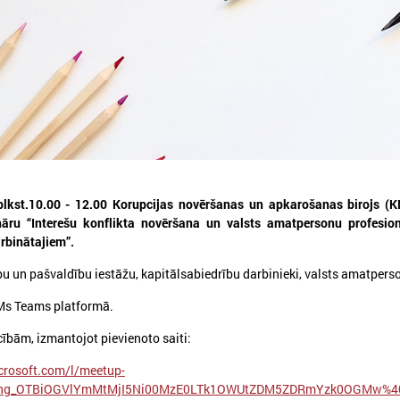
026. gada 12. jūnijs
2026. gada 03. jūnijs
Publicēta konferences “Tautas
Aicina pašvaldības p
sapulcei – 36” rezolūcija par
mācībām "Drošība sā
vietējās pārstāvniecības
Tevi!"
 plkst.10.00 - 12.00 Korupcijas novēršanas un apkarošanas birojs (
stiprināšanu Latvijā
nāru “Interešu konflikta novēršana un valsts amatpersonu profesion
Aicina pašvaldības pieteikti
rbinātajiem”.
"Drošība sākas ar Tevi!"
ublicēta konferences “Tautas sapulcei –
6” rezolūcija par vietējās pārstāvniecības
bu un pašvaldību iestāžu, kapitālsabiedrību darbinieki, valsts amatpers
tiprināšanu Latvijā
Ms Teams platformā.
ībām, izmantojot pievienoto saiti:
crosoft.com/l/meetup-
ting_OTBiOGVlYmMtMjI5Ni00MzE0LTk1OWUtZDM5ZDRmYzk0OGMw%40