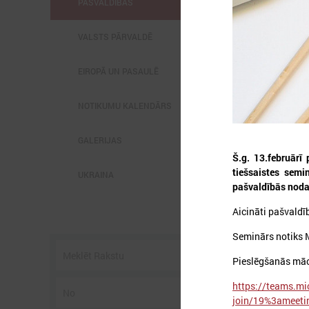
PAŠVALDĪBĀS
VALSTS PĀRVALDĒ
EIROPĀ UN PASAULĒ
2
NOTIKUMU KALENDĀRS
GALERIJAS
Š.g. 13.februārī
tiešsaistes semi
UKRAINA
pašvaldībās noda
P
3
Aicināti pašvaldī
s
Seminārs notiks 
Pieslēgšanās māc
https://teams.mi
join/19%3amee