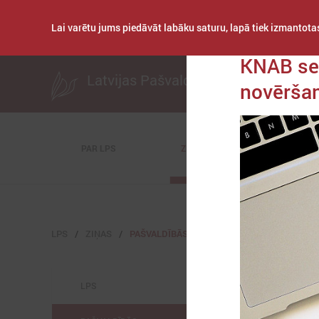
Lai varētu jums piedāvāt labāku saturu, lapā tiek izmantotas
Publicēts: 2025. gad
KNAB sem
Latvijas Pašvaldību savienība
novērša
PAR LPS
ZIŅAS
KOMITEJAS
LPS
ZIŅAS
PAŠVALDĪBĀS
LPS