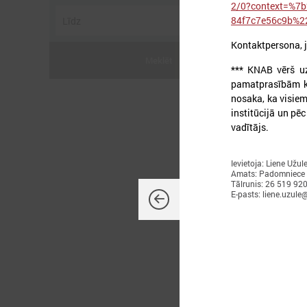
2/0?context=%7b
84f7c7e56c9b%2
Kontaktpersona, 
Meklēt
*** KNAB vērš u
pamatprasībām kor
2
nosaka, ka visie
institūcijā un pē
vadītājs.
P
Ievietoja: Liene Užul
Amats: Padomniece
Tālrunis: 26 519 92
E-pasts: liene.uzule@