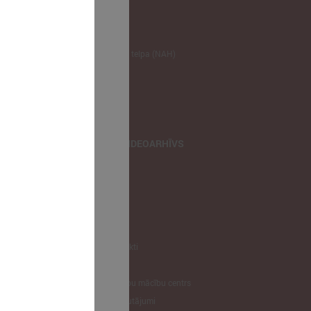
NODERĪGI
Klimata zināšanu telpa (NAH)
Bauhaus Latvijā
Jaunatnes lietas
Iepirkumu joma
apvienība
TIEŠRAIDES, VIDEOARHĪVS
Tiešraide
Videoarhīvs
Videoarhīvs-old
KONTAKTI
Pašvaldību kontakti
LPS
Latvijas pašvaldību mācību centrs
Biežāk uzdotie jautājumi