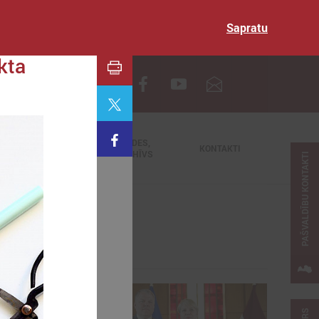
Sapratu
kta
EN
TIEŠRAIDES,
NODERĪGI
KONTAKTI
VIDEOARHĪVS
PAŠVALDĪBU KONTAKTI