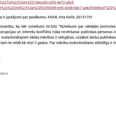
%22Tid%22%3a%22216eccd2-e2f4-4e72-a9cf-
2%2c%22Oid%22%3a%22f22590e8-ecfc-43eb-bdc7-aeb2fc6e9ce7%22%
ja ir jautājumi par pasākumu- KNAB, Inta Nolle, 26131701
zmanību, ka MK noteikumi Nr.630 “Noteikumi par iekšējās kontroles
upcijas un interešu konflikta riska novēršanai publiskas personas in
026. gada 25. maijs
2026. gada 28. aprīlis
m nodarbinātajiem šādas mācības ir obligātas, uzsākot darbu publiska
Pieejamas rīcības vadlīnijas
Notiks Kraukļa piem
c tam ne retāk kā reizi 3 gados. Par mācību nodrošināšanu atbildīgs ir in
institūcijām šūnu apraides
basketbola turnīrs b
gadījumā
amatieriem un vete
ieejamas rīcības vadlīnijas institūcijām
Notiks Kraukļa piemiņas bask
e
šūnu apraides gadījumā
bērniem, amatieriem un vete
0
lps.lv