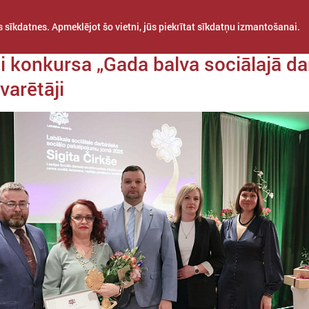
 sīkdatnes. Apmeklējot šo vietni, jūs piekrītat sīkdatņu izmantošanai.
a 30. marts
i konkursa „Gada balva sociālajā da
varētāji
STARPTAUTISKĀ
PROJEKTI
APVIENĪBAS
SADARBĪBA