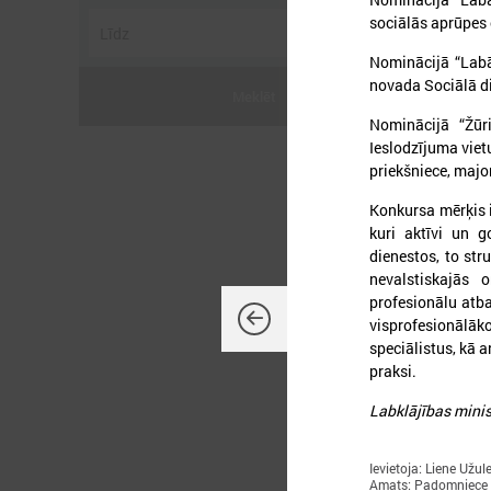
sociālās aprūpes 
Nominācijā “Labā
novada Sociālā di
Meklēt
Nominācijā “Žūr
2
Ieslodzījuma viet
priekšniece, majo
Konkursa mērķis i
kuri aktīvi un 
P
dienestos, to str
nevalstiskajās 
profesionālu atb
visprofesionālā
speciālistus, kā a
praksi.
Labklājības minis
Ievietoja: Liene Užul
Amats: Padomniece