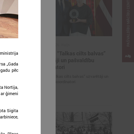
PAŠVALDĪBU MĀCĪBU CENTRS
2026. gada 26. maijs
ieteikties
Cildināti “Talkas cilts balvas”
ministrija
kas ar
uzvarētāji un pašvaldību
ursa „Gada
koordinatori
 gadu pēc
es mācībām
Cildināti “Talkas cilts balvas” uzvarētāji un
pašvaldību koordinatori
a Nortija,
 ar ģimeni
ota Sigita
arbiniece,
iča, Rīgas