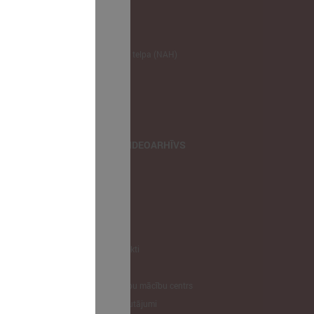
NODERĪGI
Klimata zināšanu telpa (NAH)
Bauhaus Latvijā
Jaunatnes lietas
Iepirkumu joma
apvienība
TIEŠRAIDES, VIDEOARHĪVS
Tiešraide
Videoarhīvs
Videoarhīvs-old
KONTAKTI
Pašvaldību kontakti
LPS
Latvijas pašvaldību mācību centrs
Biežāk uzdotie jautājumi