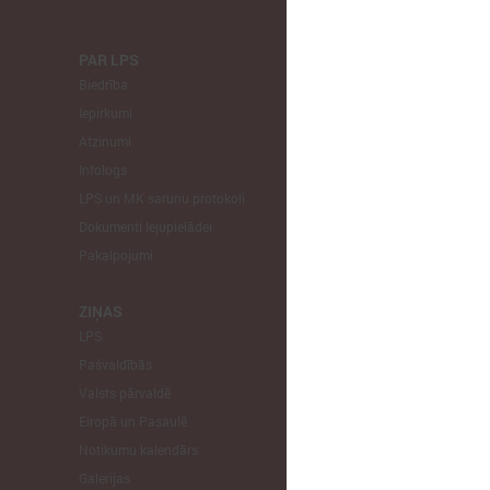
PAR LPS
KOMITEJA
Biedrība
Finanšu un 
Iepirkumi
Izglītības un
Atzinumi
Veselības un
Infologs
Reģionālās a
LPS un MK sarunu protokoli
Tautsaimniec
Dokumenti lejupielādei
Sporta jautā
Pakalpojumi
Informātikas
Mājokļu jau
ZIŅAS
LPS
STARPTAU
Pašvaldībās
Pārstāvniecīb
Valsts pārvaldē
Eiropas Reģi
Eiropā un Pasaulē
EP Vietējo u
Notikumu kalendārs
Galerijas