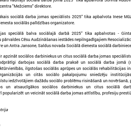
centra "Mežciems" direktore.
kais sociālā darba jomas speciālists 2025” tika apbalvota Inese Mū
enesta sociālās palīdzības organizatore.
ijas speciālā balva sociālajā darbā 2025” tika apbalvotas - Ginta
026. gada 25. maijs
2026. gada 28. aprīlis
u pārvaldes Cēsu Audzināšanas iestādes nepilngadīgajiem Resocializāc
Pieejamas rīcības vadlīnijas
Notiks Kraukļa piem
re un Antra Jansone, Saldus novada Sociālā dienesta sociālā darbiniece
institūcijām šūnu apraides
basketbola turnīrs b
r apzināt sociālos darbiniekus un citus sociālā darba jomas speciālistu
gadījumā
amatieriem un vete
godprātīgi darbojas sociālā darba praksē un sociālā darba jomā (s
ieejamas rīcības vadlīnijas institūcijām
Notiks Kraukļa piemiņas bask
uktūrvienībās, ilgstošas sociālās aprūpes un sociālās rehabilitācijas ins
šūnu apraides gadījumā
bērniem, amatieriem un vete
organizācijās un citās sociālo pakalpojumu sniedzēju institūcijās
alstu iedzīvotājiem dažādu sociālo problēmu risināšanā un novēršanā,
kos un atsaucīgākos sociālos darbiniekus un citus sociālā da
rī popularizēt un veicināt sociālā darba jomas attīstību, profesiju prest
trija
e