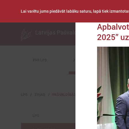
Lai varētu jums piedāvāt labāku saturu, lapā tiek izmantotas
Publicēts: 2026. gad
Apbalvot
Latvijas Pašvaldību savienība
2025” uz
PAR LPS
ZIŅAS
KOMITEJAS
LPS
ZIŅAS
PAŠVALDĪBĀS
LPS