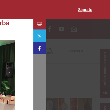
Sapratu
rbā
EN
TIEŠRAIDES,
NODERĪGI
KONTAKTI
VIDEOARHĪVS
PAŠVALDĪBU KONTAKTI