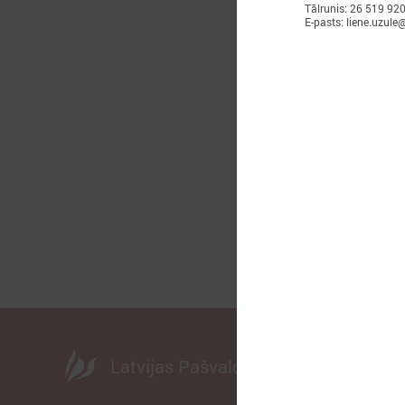
Tālrunis: 26 519 92
E-pasts: liene.uzule@
2
A
d
Latvijas Pašvaldību savienība