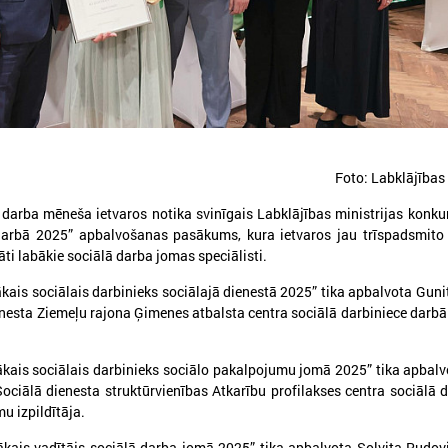
026. gada 12. jūnijs
2026. gada 03. jūnijs
Publicēta konferences “Tautas
Aicina pašvaldības p
Foto: Labklājības 
sapulcei – 36” rezolūcija par
mācībām "Drošība sā
 darba mēneša ietvaros notika svinīgais Labklājības ministrijas konk
vietējās pārstāvniecības
Tevi!"
darbā 2025” apbalvošanas pasākums, kura ietvaros jau trīspadsmito
stiprināšanu Latvijā
Aicina pašvaldības pieteikti
āti labākie sociālā darba jomas speciālisti.
"Drošība sākas ar Tevi!"
ublicēta konferences “Tautas sapulcei –
ais sociālais darbinieks sociālajā dienestā 2025” tika apbalvota Gunit
6” rezolūcija par vietējās pārstāvniecības
nesta Ziemeļu rajona Ģimenes atbalsta centra sociālā darbiniece darbā
tiprināšanu Latvijā
kais sociālais darbinieks sociālo pakalpojumu jomā 2025” tika apbalv
Sociālā dienesta struktūrvienības Atkarību profilakses centra sociālā d
u izpildītāja.
kais vadītājs sociālā darba jomā 2025” tika apbalvota Solvita Rudov