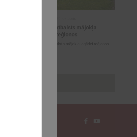
2025. gada 29. oktobris
ilākie
ALTUM atbalsts mājokļa
as balvas
iegādei reģionos
tājs 2025"
ALTUM atbalsts mājokļa iegādei reģionos
dagogi -
Gada skolotājs
rakstus