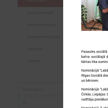
PAŠVALDĪBĀS
VALSTS PĀRVALDĒ
EIROPĀ UN PASAULĒ
2
NOTIKUMU KALENDĀRS
GALERIJAS
Pasaules sociālā
balva sociālajā 
UKRAINA
kārtas tika sumin
P
Nominācijā “Labāk
3
Rīgas Sociālā die
s
un bērniem.
Nominācijā “Labā
Čirkše, Liepājas 
vadītāja pienākum
Nominācijā “Labā