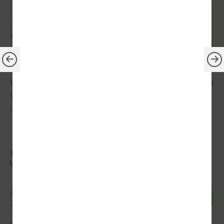
2022. gada 01. jūnijs
IZM aicina pieteikties konkursā “Latvijas Jauniešu
galvaspilsēta”
Konkursa pieteikumu iesniegšanas termiņš ir 30. jūnijs