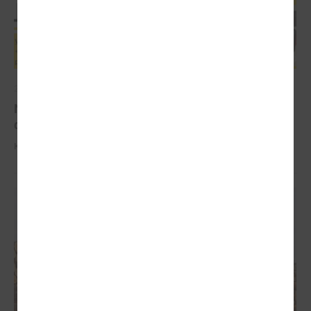
2022. gada 10. augusts
Nekrāj radioaktīvus priekšmetus - Valsts vides
dienests aicina tos nodot bez maksas
Kampaņa norisinās no 10.augusta līdz 10.oktobrim.