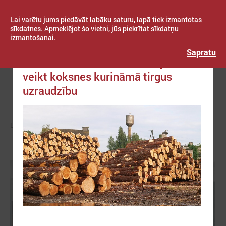
Lai varētu jums piedāvāt labāku saturu, lapā tiek izmantotas
sīkdatnes. Apmeklējot šo vietni, jūs piekrītat sīkdatņu
izmantošanai.
Publicēts: 2022. gada 12. jūlijs
Latvijas Pašvaldību savienība
Sapratu
Ekonomikas ministre aicinājusi KP
veikt koksnes kurināmā tirgus
Izvēlne
uzraudzību
LPS
ZIŅAS
VALSTS PĀRVALDĒ