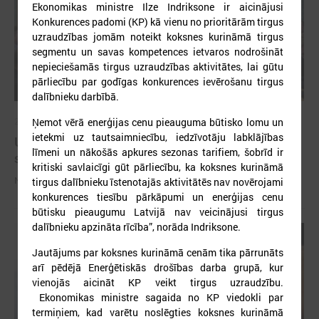
Ekonomikas ministre Ilze Indriksone ir aicinājusi
Konkurences padomi (KP) kā vienu no prioritārām tirgus
uzraudzības jomām noteikt koksnes kurināmā tirgus
segmentu un savas kompetences ietvaros nodrošināt
nepieciešamās tirgus uzraudzības aktivitātes, lai gūtu
pārliecību par godīgas konkurences ievērošanu tirgus
dalībnieku darbībā.
Ņemot vērā enerģijas cenu pieauguma būtisko lomu un
2023. gada 30. janvāris
ietekmi uz tautsaimniecību, iedzīvotāju labklājības
Uzsāk diskusiju par priekšlikumiem nodokļu
līmeni un nākošās apkures sezonas tarifiem, šobrīd ir
sistēmas pilnveidošanai
kritiski savlaicīgi gūt pārliecību, ka koksnes kurināmā
Nākamā sanāksme notiks februārī
tirgus dalībnieku īstenotajās aktivitātēs nav novērojami
konkurences tiesību pārkāpumi un enerģijas cenu
būtisku pieaugumu Latvijā nav veicinājusi tirgus
dalībnieku apzināta rīcība”, norāda Indriksone.
Jautājums par koksnes kurināmā cenām tika pārrunāts
arī pēdējā Enerģētiskās drošības darba grupā, kur
vienojās aicināt KP veikt tirgus uzraudzību.
Ekonomikas ministre sagaida no KP viedokli par
termiņiem, kad varētu noslēgties koksnes kurināmā