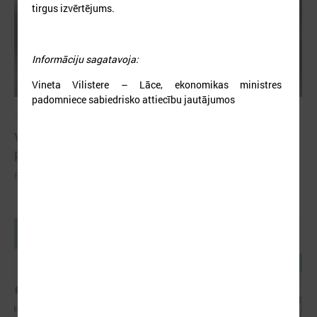
tirgus izvērtējums.
Informāciju sagatavoja:
Vineta Vilistere – Lāce, ekonomikas ministres
padomniece sabiedrisko attiecību jautājumos
2022. gada 05. decembris
VARAM organizē semināru par mājaslapu
piekļūstamības jautājumiem
Pieteikšanās semināram līdz 13.decembrim