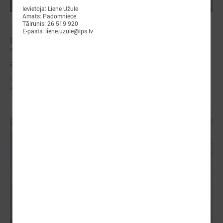
Ievietoja: Liene Užule
Amats: Padomniece
Tālrunis: 26 519 920
2026. gada 01. maijs
E-pasts: liene.uzule@lps.lv
Devīto gadu pašvaldības īsteno projektu
"Piekrastes apsaimniekošanas praktisko
aktivitāšu realizēšana"
Devīto gadu piekrastes pašvaldības īsteno projektu "Piekrastes
apsaimniekošanas praktisko aktivitāšu realizēšana"