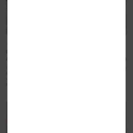
2024. gada 15. augusts
Projekts “Piekrastes apsaimniekošanas praktisko
aktivitāšu realizēšana” turpinās jau septīto sezonu
Šo projektu jau septīto gadu īsteno Latvijas Pašvaldību savienība (LPS)
kā projekta vadošais partneris ciešā sadarbībā ar visām Baltijas jūras
un Rīgas līča piekrastes pašvaldībām vai to institūcijām – sadarbības
partneriem.