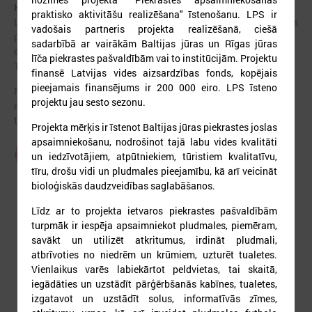
Kontakti un vadība:
praktisko aktivitāšu realizēšana" īstenošanu. LPS ir
LPPA priekšsēdis
Normunds Līcis
(Saulkrastu novada domes
vadošais partneris projekta realizēšanā, ciešā
priekšsēdētājs)
sadarbībā ar vairākām Baltijas jūras un Rīgas jūras
e-pasts:
normunds.licis@saulkrasti.lv
līča piekrastes pašvaldībām vai to institūcijām. Projektu
Tālrunis: 27854444
finansē Latvijas vides aizsardzības fonds, kopējais
pieejamais finansējums ir 200 000 eiro. LPS īsteno
No LPS puses LPPA darbu koordinē padomniece
Sandra Bērziņa
projektu jau sesto sezonu.
e-pasts: sandra.berzina@lps.lv
tālrunis: 67226536
Projekta mērķis ir īstenot Baltijas jūras piekrastes joslas
apsaimniekošanu, nodrošinot tajā labu vides kvalitāti
Piekrastes pašvaldību apvienības nolikums
un iedzīvotājiem, atpūtniekiem, tūristiem kvalitatīvu,
tīru, drošu vidi un pludmales pieejamību, kā arī veicināt
bioloģiskās daudzveidības saglabāšanos.
Līdz ar to projekta ietvaros piekrastes pašvaldībām
turpmāk ir iespēja apsaimniekot pludmales, piemēram,
savākt un utilizēt atkritumus, irdināt pludmali,
atbrīvoties no niedrēm un krūmiem, uzturēt tualetes.
Vienlaikus varēs labiekārtot peldvietas, tai skaitā,
iegādāties un uzstādīt pārģērbšanās kabīnes, tualetes,
izgatavot un uzstādīt solus, informatīvās zīmes,