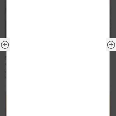
2024. gada 29. janvāris
Piekrastes pašvaldības pārrunās jūras krasta
erozijas mazināšanas jautājumus
Šī gada 31.janvārī plkst.14.00 attālināti notiks Latvijas Piekrastes
pašvalddību apvienības sanāksme.