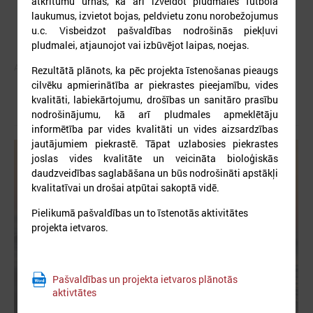
atkritumu urnas, kā arī izveidot pludmales futbola
laukumus, izvietot bojas, peldvietu zonu norobežojumus
u.c. Visbeidzot pašvaldības nodrošinās piekļuvi
pludmalei, atjaunojot vai izbūvējot laipas, noejas.
Autors:
Rezultātā plānots, ka pēc projekta īstenošanas pieaugs
cilvēku apmierinātība ar piekrastes pieejamību, vides
kvalitāti, labiekārtojumu, drošības un sanitāro prasību
nodrošinājumu, kā arī pludmales apmeklētāju
informētība par vides kvalitāti un vides aizsardzības
jautājumiem piekrastē. Tāpat uzlabosies piekrastes
joslas vides kvalitāte un veicināta bioloģiskās
daudzveidības saglabāšana un būs nodrošināti apstākļi
kvalitatīvai un drošai atpūtai sakoptā vidē.
Pielikumā pašvaldības un to īstenotās aktivitātes
projekta ietvaros.
Pašvaldības un projekta ietvaros plānotās
aktivtātes