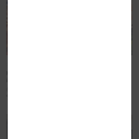
2024. gada 29. aprīlis
Komitejā runāja par pašvaldību finanšu
izlīdzināšanas sistēmu
Šī gada 30.aprīlī plkst. 10:00 attālināti notiks LPS Finanšu un
ekonomikas komitejas sēdē.