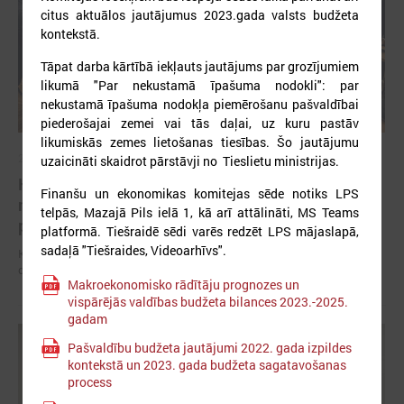
citus aktuālos jautājumus 2023.gada valsts budžeta
kontekstā.
Tāpat darba kārtībā iekļauts jautājums par grozījumiem
likumā "Par nekustamā īpašuma nodokli": par
nekustamā īpašuma nodokļa piemērošanu pašvaldībai
piederošajai zemei vai tās daļai, uz kuru pastāv
likumiskās zemes lietošanas tiesības. Šo jautājumu
2026. gada 20. janvāris
uzaicināti skaidrot pārstāvji no Tieslietu ministrijas.
Komitejā sāk diskusiju par iedzīvotāju ienākuma
Finanšu un ekonomikas komitejas sēde notiks LPS
nodokļa maksātāja darba vietas uzskaites
telpās, Mazajā Pils ielā 1, kā arī attālināti, MS Teams
principiem
platformā. Tiešraidē sēdi varēs redzēt LPS mājaslapā,
sadaļā "Tiešraides, Videoarhīvs".
Komitejā sāk diskusiju par iedzīvotāju ienākuma nodokļa maksātāja
darba vietas uzskaites principiem
Makroekonomisko rādītāju prognozes un
vispārējās valdības budžeta bilances 2023.-2025.
gadam
Pašvaldību budžeta jautājumi 2022. gada izpildes
kontekstā un 2023. gada budžeta sagatavošanas
process