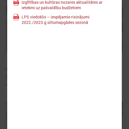
Izglītības un kultūras nozares aktualitātes ar
ietekmi uz pašvaldību budžetiem
LPS viedoklis – iespējamie risinājumi
2022./2023.g siltumapgādes sezonā
2025. gada 28. februāris
Komitejā izskatīja aktuālos jautājumus finanšu
jomā
Komitejā izskatīja aktuālos jautājumus finanšu jomā