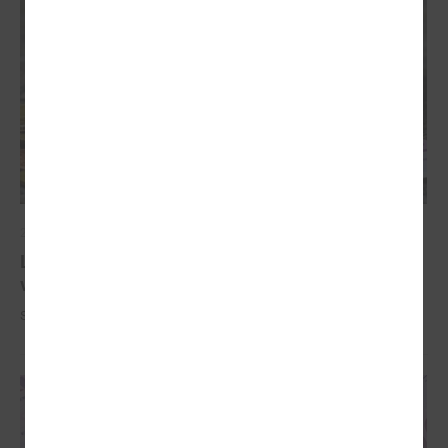
2022. gada 13. oktobris
LPS ar Finanšu ministriju pārrunās 2023.gada
valsts budžeta sagatavošanas aktualitātes
Sēdes sākums: plkst.14