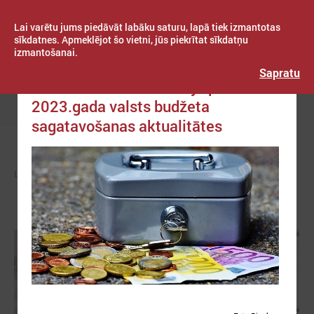
Lai varētu jums piedāvāt labāku saturu, lapā tiek izmantotas
sīkdatnes. Apmeklējot šo vietni, jūs piekrītat sīkdatņu
izmantošanai.
Publicēts: 2022. gada 13. oktobris
Latvijas Pašvaldību savienība
Sapratu
LPS ar Finanšu ministriju pārrunās
2023.gada valsts budžeta
Izvēlne
sagatavošanas aktualitātes
LPS
KOMITEJAS
FINANŠU UN EKONOMIKAS KOMITEJA