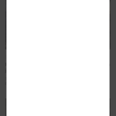
2023. gada 26. oktobris
Komitejā pārrunā pašvaldību budžetu 2024.gadam
jautājumus
31.oktobrī LPS Finanšu un ekonomikas komitejas sēde pārrunā
pašvaldību budžetu 2024.gadam jautājumus