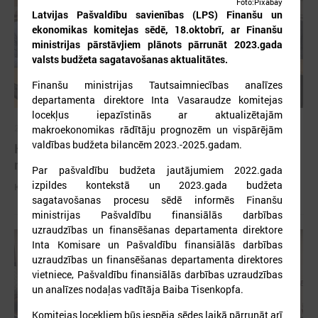
Foto:Pixabay
Latvijas Pašvaldību savienības (LPS) Finanšu un
ekonomikas komitejas sēdē, 18.oktobrī, ar Finanšu
ministrijas pārstāvjiem plānots pārrunāt 2023.gada
valsts budžeta sagatavošanas aktualitātes.
Finanšu ministrijas Tautsaimniecības analīzes
departamenta direktore Inta Vasaraudze komitejas
locekļus iepazīstinās ar aktualizētajām
2026. gada 11. jūnijs
makroekonomikas rādītāju prognozēm un vispārējām
valdības budžeta bilancēm 2023.-2025.gadam.
Komitejā diskutē par pašvaldību budžetiem un
nodokļu izmaiņām
Par pašvaldību budžeta jautājumiem 2022.gada
izpildes kontekstā un 2023.gada budžeta
Komitejā diskutē par pašvaldību budžetiem un nodokļu izmaiņām
sagatavošanas procesu sēdē informēs Finanšu
ministrijas Pašvaldību finansiālās darbības
uzraudzības un finansēšanas departamenta direktore
Inta Komisare un Pašvaldību finansiālās darbības
uzraudzības un finansēšanas departamenta direktores
vietniece, Pašvaldību finansiālās darbības uzraudzības
un analīzes nodaļas vadītāja Baiba Tisenkopfa.
Komitejas locekļiem būs iespēja sēdes laikā pārrunāt arī