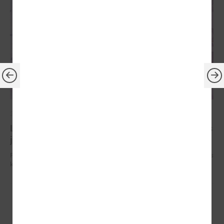
2022. gada 19. janvāris
LPS Finanšu un ekonomikas komitejā prezentētas
jaunās kadastrālo vērtību kartes
Portālā Kadastrs.lv ir pieejama jauna tematiskā karte - 1M2 projektētās
kadastrālās vērtības