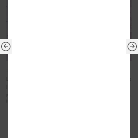
2022. gada 19. janvāris
LPS Finanšu un ekonomikas komitejā prezentētas
jaunās kadastrālo vērtību kartes
Portālā Kadastrs.lv ir pieejama jauna tematiskā karte - 1M2 projektētās
kadastrālās vērtības