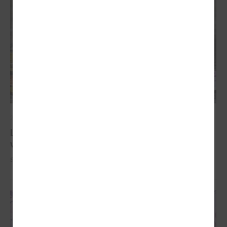
2022. gada 13. oktobris
LPS ar Finanšu ministriju pārrunās 2023.gada
valsts budžeta sagatavošanas aktualitātes
Sēdes sākums: plkst.14