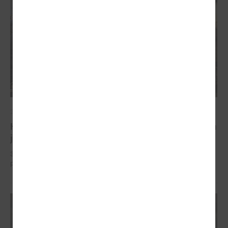
2023. gada 26. oktobris
Komitejā pārrunā pašvaldību budžetu 2024.gadam
jautājumus
31.oktobrī LPS Finanšu un ekonomikas komitejas sēde pārrunā
pašvaldību budžetu 2024.gadam jautājumus