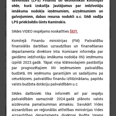
savienības (LPS) Finanšu un ekonomikas komitejas
sēde, kurā izskatīja jautājumus par iedzīvotāju
ienākuma nodokļa ieņēmumiem, aizņēmumiem un
galvojumiem, dabas resursa nodokli u.c.
Sēdi vadīja
LPS priekšsēdis Gints Kaminskis.
Sēdes VIDEO iespējams noskatīties
ŠEIT.
Komitejā Finanšu ministrijas (FM) Pašvaldību
finansiālās darbības uzraudzības un finansēšanas
2026. gada 11. jūnijs
departamenta direktore Inta Komisare informēja par
Komitejā diskutē par pašvaldību budžetiem un
gaidāmo iedzīvotāju ienākuma nodokļa IIN) ieņēmumu
nodokļu izmaiņām
izpildi 2023.gadā. Tāpat viņa klātesošajiem pastāstīja
par prognozētajiem IIN ieņēmumiem pašvaldību
Komitejā diskutē par pašvaldību budžetiem un nodokļu izmaiņām
budžetā, IIN ieņēmumu garantijām un sadalījumu pa
ceturkšņiem, pašvaldību finanšu izlīdzināšanu, papildu
valsts budžeta dotāciju pašvaldībām u.c.
Sēdes dalībnieki tika informēti arī par iespēju
pašvaldībām samazināt 2024.gadā plānoto valsts
aizdevuma pamatsummas atmaksu. Savukārt Vides
aizsardzības un reģionālās attīstības ministrijas Vides
aizsardzības departamenta direktore Rudīte Vesere