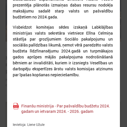
prezentēja plānotās izmaiņas dabas resursu nodokļa
maksājumu sadalē starp valsts un pašvaldību
budžetiem no 2024.gada.
Visbeidzot komitejas sēdes izskaņā Labklājības
ministrijas valsts sekretāra vietniece Elīna Celmiņa
stāstīja par grozījumiem Sociālo pakalpojumu un
sociālās palīdzības likumā, ņemot vērā paredzēto valsts
2026. gada 20. janvāris
budžeta līdzfinansējumu 2024.gadā un turpmākajos
gados aprūpes mājās pakalpojuma nodrošināšanā
Komitejā sāk diskusiju par iedzīvotāju ienākuma
bērniem ar invaliditāti, kuriem ir izsniegts Veselības un
nodokļa maksātāja darba vietas uzskaites
darbspēju ekspertīzes ārstu valsts komisijas atzinums
principiem
par īpašas kopšanas nepieciešamību.
Komitejā sāk diskusiju par iedzīvotāju ienākuma nodokļa maksātāja
darba vietas uzskaites principiem
Finanšu ministrija - Par pašvaldību budžetu 2024.
gadam un ietvaram 2024. - 2026. gadam
Ievietoja: Liene Užule