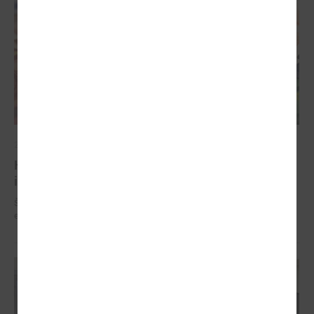
2024. gada 29. aprīlis
Komitejā runāja par pašvaldību finanšu
izlīdzināšanas sistēmu
Šī gada 30.aprīlī plkst. 10:00 attālināti notiks LPS Finanšu un
ekonomikas komitejas sēdē.