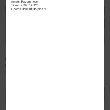
Amats: Padomniece
Tālrunis: 26 519 920
E-pasts: liene.uzule@lps.lv
2025. gada 28. februāris
Komitejā izskatīja aktuālos jautājumus finanšu
jomā
Komitejā izskatīja aktuālos jautājumus finanšu jomā