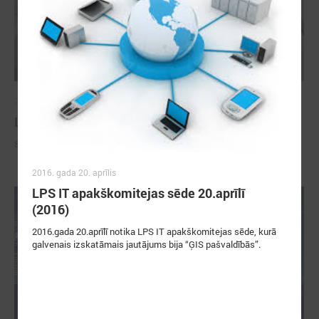
2023. gada 24. februāris
LPS IT apakškomitejas sēde - 27.februārī
Sēde notika Rīgas Rātsnamā
2016. gada 20. aprīlis
LPS IT apakškomitejas sēde 20.aprīlī
(2016)
2016.gada 20.aprīlī notika LPS IT apakškomitejas sēde, kurā
galvenais izskatāmais jautājums bija “ĢIS pašvaldībās”.