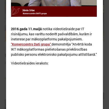
2016.gada 11.maijā
notika videotiešraide par IT
risinājumu, kas varētu noderēt pašvaldībām, kurām ir
ineterese par mākoņplatformu pakalpojumiem.
"Komerccentrs Dati grupa"
demonstrēja “Atvērtā koda
2023. gada 28. augusts
IKT mākoņplatformas pielietošanas priekšrocības
publisko personu elektronisko pakalpojumu attīstīšanā.”
LPS IT apakškomitejas sēde - 30.augustā
Sēde notika gan Latvijas Pašvaldību savienības telpās , gan attālināti.
Videotiešraides ieraksts: