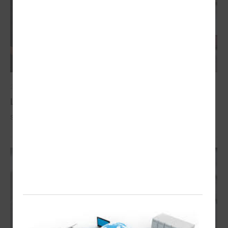
2023. gada 20. aprīlis
LPS IT apakškomitejas sēde - 20. aprīlī
Sēde notika Zemgales reģiona Kompetenču attīstības centrā Jelgavā.