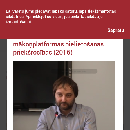
Lai varētu jums piedāvāt labāku saturu, lapā tiek izmantotas
sīkdatnes. Apmeklējot šo vietni, jūs piekrītat sīkdatņu
izmantošanai.
Publicēts: 2016. gada 11. maijs
Latvijas Pašvaldību savienība
Sapratu
Tiešraide: Atvērtā koda IKT
mākoņplatformas pielietošanas
Izvēlne
priekšrocības (2016)
LPS
KOMITEJAS
INFORMĀTIKAS JAUTĀJUMU APAKŠKOMITEJA