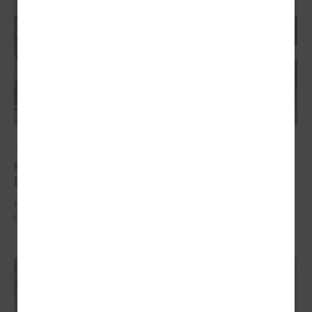
2025. gada 20. oktobris
Komitejā diskutē par bērnudārzu pieejamību un
bērnu pieskatīšanas pakalpojumu pašvaldībās
Komitejā diskutē par bērnudārzu pieejamību un bērnu pieskatīšanas
pakalpojumu pašvaldībās