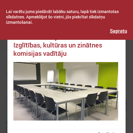
Lai varētu jums piedāvāt labāku saturu, lapā tiek izmantotas
sīkdatnes. Apmeklējot šo vietni, jūs piekrītat sīkdatņu
izmantošanai.
Publicēts: 2022. gada 22. novembris
Latvijas Pašvaldību savienība
Sapratu
LPS tiksies ar jauno Saeimas
Izglītības, kultūras un zinātnes
Izvēlne
komisijas vadītāju
LPS
KOMITEJAS
IZGLĪTĪBAS UN KULTŪRAS KOMITEJA