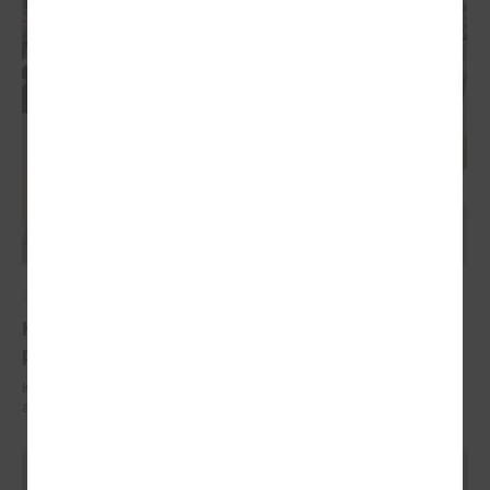
2025. gada 03. aprīlis
Konferencē atklāj sistemātisku pieeju pedagogu
profesionālajam atbalstam
Konferencē atklāj sistemātisku pieeju pedagogu profesionālajam
atbalstam
Ielādēt vecākus rakstus