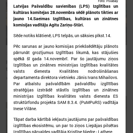
Foto: Pixabay
Latvijas Pašvaldību savienības (LPS) Izglītības un
kultūras komitejas 28.novembra sēdē plānots tikties ar
jauno 14.Saeimas Izglītības, kultūras un zinātnes
komisijas vadītāju Agitu Zariņu-Stūri.
Sēde notiks klātienē, LPS telpās, un sāksies plkst.14.
Pēc sarunas ar jauno komisijas priekšsēdētāju plānots
pārrunāt grozījumus Izglītības likumā, kas stājušies
2026. gada 13. jūlijs
spēkā šī gada 14.novembrī. Par šo jautājumu ziņos
Komitejā diskutēja par Dziesmu un deju svētku
Izglītības un zinātnes ministrijas Izglītības kvalitātes
turpmāko organizāciju
valsts dienesta Kvalitātes nodrošināšanas
departamenta direktora vietnieks Jānis Ivans Mihailovs.
Komitejā diskutēja par Dziesmu un deju svētku turpmāko organizāciju
Par atbalstu pašvaldībām pašvaldību izglītības
stratēģijas izstrādē stāstīs Izglītības un zinātnes
ministrijas Izglītības kvalitātes valsts dienesta ES
struktūrfondu projekta SAM 8.3.4. (PuMPuRS) vadītāja
Inese Vilāne.
Tāpat darba kārtībā iekļauts jautājums par pašvaldības
izglītības ekosistēmu, un par to ziņos Liepājas pilsētas
Izglītības pārvaldes vadītāja Kristīne Niedre - Lathere.