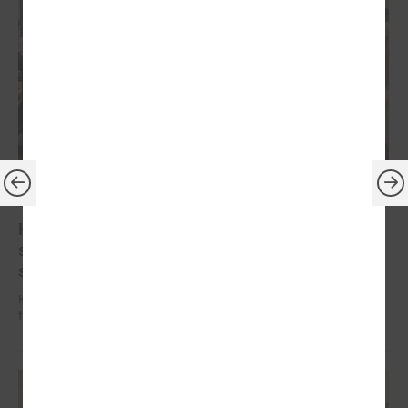
2025. gada 12. septembris
Komitejā diskutē par aktualizēto pedagogu darba
samaksas finansēšanas modeli "Programma
skolā"
Komitejā diskutē par aktualizēto pedagogu darba samaksas
finansēšanas modeli "Programma skolā"