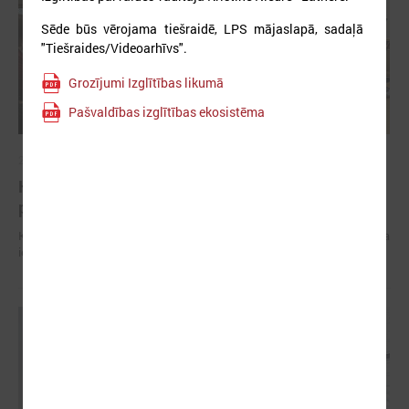
Sēde būs vērojama tiešraidē, LPS mājaslapā, sadaļā
"Tiešraides/Videoarhīvs".
Grozījumi Izglītības likumā
Pašvaldības izglītības ekosistēma
2026. gada 20. aprīlis
Komitejā pārrunā pāridarījumu mazināšanas
pieredzi skolās un atbalsta iespējas bērniem
Komitejā pārrunā pāridarījumu mazināšanas pieredzi skolās un atbalsta
iespējas bērniem