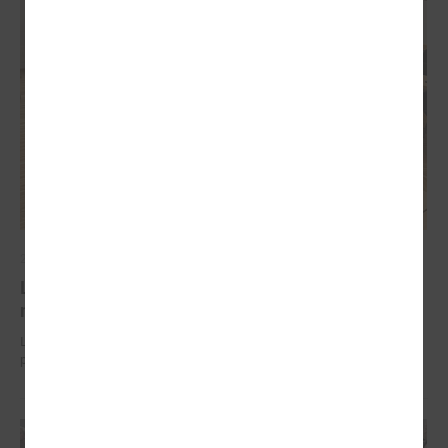
2025. gada 18. augusts
LPS Izglītības un kultūras komiteju vadīs Kuldīgas
novada domes priekšsēdētāja Inese Astaševska
LPS Izglītības un kultūras komiteju vadīs Kuldīgas novada domes
priekšsēdētāja Inese Astaševska