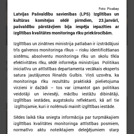
Foto: Pixabay
Latvijas Pašvaldību savienības (LPS) Izglītības un
kultūras komitejas sēdē pirmdien, 23.janvārī,
pašvaldību pārstāvjiem bija iespēja iepazīties ar
izglītības kvalitātes monitoringa rīku priekšrocībām.
Izglītības un zinātnes ministrija patlaban ir izstrādājusi
trīs galvenos monitoringa rīkus – risku identificēšanas
2026. gada 13. jūlijs
sistēmu, absolventu monitoringa rīku un skolu tīkla
Komitejā diskutēja par Dziesmu un deju svētku
efektivitātes rīku, sēdē informēja ministrijas Politikas
iniciatīvu un attīstības departamenta vecākais eksperts
turpmāko organizāciju
satura jautājumos Rinalds Gulbis. Viņš uzsvēra, ka
Komitejā diskutēja par Dziesmu un deju svētku turpmāko organizāciju
monitoringa rīku rezultātu praktiskā pielietojuma
virzieni ir dažādi – tos var izmantot gan politikas
veidotāji un ieviesēji, mācību iestāžu dibinātāji,
izglītības iestādes, augstskolu reflektanti, kā arī tie
izglītojamie, kuri ir nolēmuši mainīt izglītības iestāde.
Sēdes laikā tika sniegta informācija par turpmākajiem
izglītības kvalitātes monitoringa attīstības posmiem,
normatīvo aktu noteiktajiem deleģējumiem starp