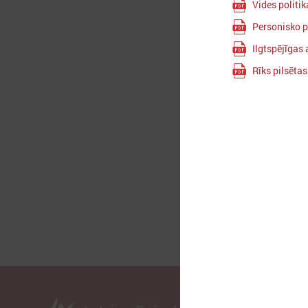
Vides polit
Personisko 
2
Ilgtspējīgas 
Rīks pilsētas