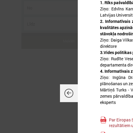
1. Rīks pašvaldīb
Ziņo: Edvīns Kar
Latvijas Universi
2.
Informatīvais
kvalitātes apzinā
2
stāvokļa nodroši
Ziņo: Daiga Vilka
Meklēt
direktore
3.Vides politika
Ziņo: Rudīte Vese
departamenta dir
p
4. Informatīvais
Ziņo: Ingūna Dr
plānošanas un ze
Mārtiņš Turks - V
zemes pārvaldība
eksperts
Par Eiropas 
rezultātiem u