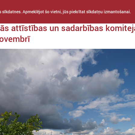
 sīkdatnes. Apmeklējot šo vietni, jūs piekrītat sīkdatņu izmantošanai.
a 27. oktobris
ās attīstības un sadarbības komitej
novembrī
STARPTAUTISKĀ
PROJEKTI
APVIENĪBAS
SADARBĪBA
BAS KOMITEJA