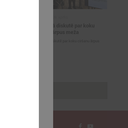
2025. gada 09. aprīlis
tības un
Komitejā diskutē par koku
 vadīs
ciršanu ārpus meža
s
Komitejā diskutē par koku ciršanu ārpus
na
meža
 sadarbības
a domes
sone
rakstus