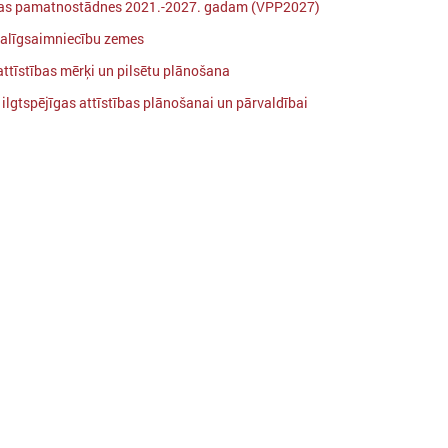
ikas pamatnostādnes 2021.-2027. gadam (VPP2027)
palīgsaimniecību zemes
025. gada 03. septembris
2025. gada 18. augusts
attīstības mērķi un pilsētu plānošana
LPS Reģionālās attīstības un
LPS Reģionālās attīs
 ilgtspējīgas attīstības plānošanai un pārvaldībai
sadarbības komitejas sēdē
sadarbības komiteju
turpina diskusijas par koku
Ādažu novada dome
ciršanu ārpus meža
priekšsēdētāja Karī
Miķelsone
Komitejas sēdē diskutē par paredzētajām
izmaiņām MK noteikumu projektā par koku
LPS Reģionālās attīstības un
ciršanu ārpus meža.
komiteju vadīs Ādažu novad
priekšsēdētāja Karīna Miķel
Ielādēt vecākus 