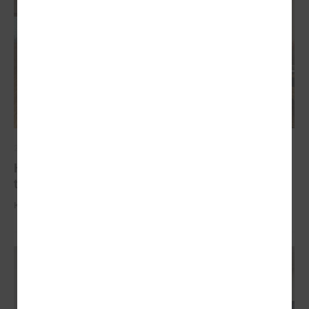
2025. gada 09. oktobris
Komitejā informē par industriālo attīstības
teritoriju kartējumu
Komitejā informē par industriālo attīstības teritoriju kartējumu