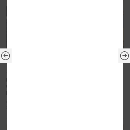
2025. gada 18. augusts
LPS Reģionālās attīstības un sadarbības komiteju
vadīs Ādažu novada domes priekšsēdētāja Karīna
Miķelsone
LPS Reģionālās attīstības un sadarbības komiteju vadīs Ādažu novada
domes priekšsēdētāja Karīna Miķelsone