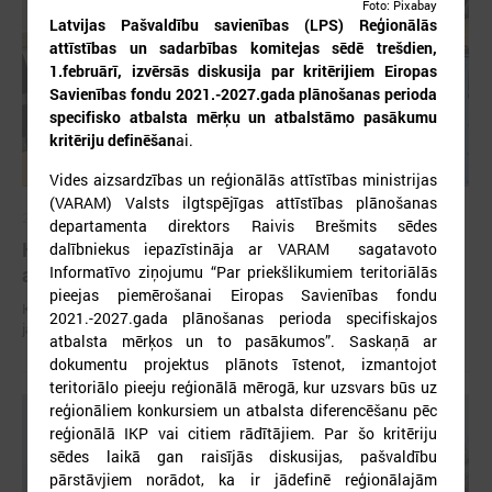
Foto: Pixabay
Latvijas Pašvaldību savienības (LPS) Reģionālās
attīstības un sadarbības komitejas sēdē trešdien,
1.februārī, izvērsās diskusija par kritērijiem Eiropas
Savienības fondu 2021.-2027.gada plānošanas perioda
specifisko atbalsta mērķu un atbalstāmo pasākumu
kritēriju definēšan
ai.
Vides aizsardzības un reģionālās attīstības ministrijas
(VARAM) Valsts ilgtspējīgas attīstības plānošanas
2026. gada 29. aprīlis
departamenta direktors Raivis Brešmits sēdes
Komitejā runā par vides piesārņojuma un ūdens
dalībniekus iepazīstināja ar VARAM sagatavoto
Informatīvo ziņojumu “Par priekšlikumiem teritoriālās
apsaimniekošanas jautājumiem
pieejas piemērošanai Eiropas Savienības fondu
Komitejā runā par vides piesārņojuma un ūdens apsaimniekošanas
2021.-2027.gada plānošanas perioda specifiskajos
jautājumiem
atbalsta mērķos un to pasākumos”. Saskaņā ar
dokumentu projektus plānots īstenot, izmantojot
teritoriālo pieeju reģionālā mērogā, kur uzsvars būs uz
reģionāliem konkursiem un atbalsta diferencēšanu pēc
reģionālā IKP vai citiem rādītājiem. Par šo kritēriju
sēdes laikā gan raisījās diskusijas, pašvaldību
pārstāvjiem norādot, ka ir jādefinē reģionālajām