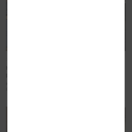
2025. gada 04. decembris
Komitejā runāja par vienoto būves reģistrācijas
procesu un izmaiņām Būvniecības likumā
Komitejā runāja par vienoto būves reģistrācijas procesu un izmaiņām
Būvniecības likumā