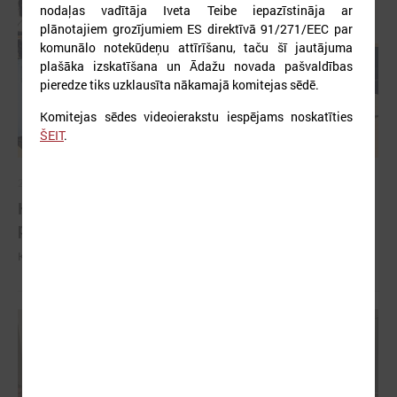
nodaļas vadītāja Iveta Teibe iepazīstināja ar
plānotajiem grozījumiem ES direktīvā 91/271/EEC par
komunālo notekūdeņu attīrīšanu, taču šī jautājuma
plašāka izskatīšana un Ādažu novada pašvaldības
pieredze tiks uzklausīta nākamajā komitejas sēdē.
Komitejas sēdes videoierakstu iespējams noskatīties
ŠEIT
.
2026. gada 04. februāris
Komitejā runā par iespējām pašvaldībām
piesaistīt investīcijas
Komitejā runā par iespējām pašvaldībām piesaistīt investīcijas