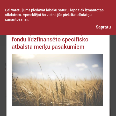
Lai varētu jums piedāvāt labāku saturu, lapā tiek izmantotas
sīkdatnes. Apmeklējot šo vietni, jūs piekrītat sīkdatņu
izmantošanai.
Publicēts: 2023. gada 03. februāris
Latvijas Pašvaldību savienība
Sapratu
Komitejā diskutē par kritērijiem ES
fondu līdzfinansēto specifisko
Izvēlne
atbalsta mērķu pasākumiem
LPS
KOMITEJAS
REĢIONĀLĀS ATTĪSTĪBAS UN SADARBĪBAS KOMITEJA