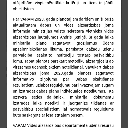
atšķirībām vispiemērotākie kritēriji un tiem ir jābūt
objektīviem.
Par VARAM 2023. gadā plānotajiem darbiem un šī brīža
aktualitātēm dabas un vides aizsardzības jomā
informēja ministrijas valsts sekretāra vietnieks vides
aizsardzības jautājumos Andris Ķēniņš. Šī gada laikā
ministrija plāno sagatavot grozījumus Ūdens
apsaimniekošanas likumā, pārskatot dažādu ūdeņu
pārvaldībā iesaistīto institūciju, tostarp pašvaldību
2026. gada 04. marts
lomu. Tāpat plānots pārskatīt metodiku aizsargjoslu ap
virszemes ūdensobjektiem noteikšanai. Savukārt dabas
Komitejā informē par potenciālajiem plūdiem un
aizsardzības jomā 2023.gadā plānots sagatavot
nepieciešamo rīcību
informatīvo ziņojumu par Dabas skaitīšanas
Komitejā informē par potenciālajiem plūdiem un nepieciešamo rīcību
rezultātiem, uzlabot regulējumu par invazīvajām sugām
un izstrādāt dabas plānu individuālos noteikumus. Kā
uzsvēra sēdes dalībnieki, ministrijai dokumentu
izstrādes laikā noteikti ir jāorganizē tikšanās ar
pašvaldību speciālistiem, lai normatīvais regulējums
būtu saskaņots ar iesaistītajām pusēm.
VARAM Vides aizsardzības departamenta ūdens resursu