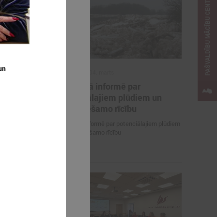
PAŠVALDĪBU MĀCĪBU CENTRS
un
2026. gada 04. marts
des
Komitejā informē par
ens
potenciālajiem plūdiem un
nepieciešamo rīcību
Komitejā informē par potenciālajiem plūdiem
un nepieciešamo rīcību
ārņojuma un
utājumiem