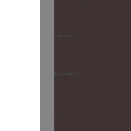
NODERĪGI
Klimata zināšanu telpa (NAH)
Bauhaus Latvijā
Jaunatnes lietas
Iepirkumu joma
apvienība
TIEŠRAIDES, VIDEOARHĪVS
Tiešraide
Videoarhīvs
Videoarhīvs-old
KONTAKTI
Pašvaldību kontakti
LPS