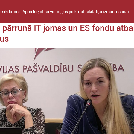
 sīkdatnes. Apmeklējot šo vietni, jūs piekrītat sīkdatņu izmantošanai.
da 11. decembris
 pārrunā IT jomas un ES fondu atba
mus
STARPTAUTISKĀ
PROJEKTI
APVIENĪBAS
SADARBĪBA
BAS KOMITEJA