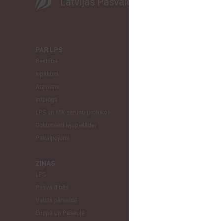
Latvijas Pašvaldību savienība
PAR LPS
KOMITEJA
Biedrība
Finanšu un 
Iepirkumi
Izglītības un
Atzinumi
Veselības un
Infologs
Reģionālās a
LPS un MK sarunu protokoli
Tautsaimniec
Dokumenti lejupielādei
Sporta jautā
Pakalpojumi
Informātikas
Mājokļu jau
ZIŅAS
LPS
STARPTAU
Pašvaldībās
Pārstāvniecīb
Valsts pārvaldē
Eiropas Reģi
Eiropā un Pasaulē
EP Vietējo u