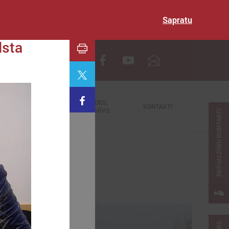
Sapratu
lsta
EN
TIEŠRAIDES,
NODERĪGI
KONTAKTI
VIDEOARHĪVS
PAŠVALDĪBU KONTAKTI