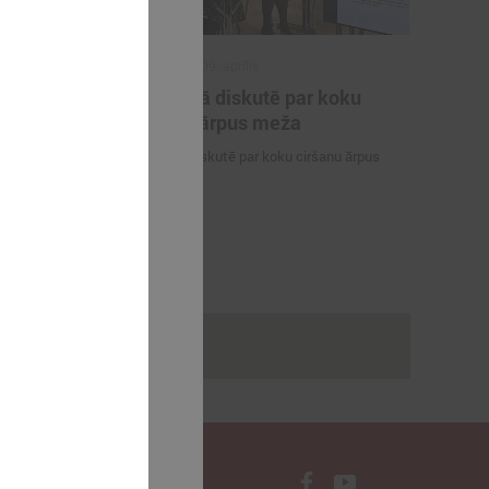
2025. gada 09. aprīlis
tības un
Komitejā diskutē par koku
 vadīs
ciršanu ārpus meža
s
Komitejā diskutē par koku ciršanu ārpus
na
meža
 sadarbības
a domes
sone
rakstus