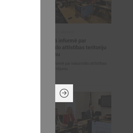
2025. gada 09. oktobris
vienoto
Komitejā informē par
procesu un
industriālo attīstības teritoriju
as likumā
kartējumu
būves
Komitejā informē par industriālo attīstības
aiņām
teritoriju kartējumu