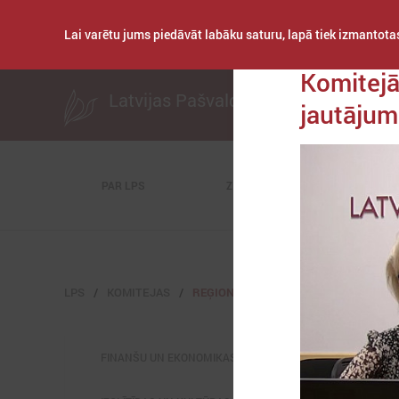
Lai varētu jums piedāvāt labāku saturu, lapā tiek izmantotas
Publicēts: 2023. ga
Komitejā
Latvijas Pašvaldību savienība
jautāju
PAR LPS
ZIŅAS
KOMITEJAS
LPS
KOMITEJAS
REĢIONĀLĀS ATTĪSTĪBAS UN SADARBĪ
FINANŠU UN EKONOMIKAS KOMITEJA