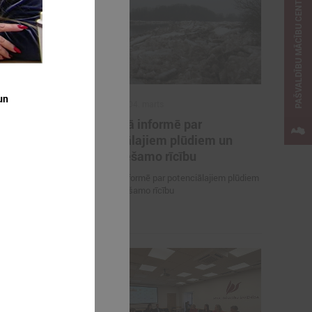
PAŠVALDĪBU MĀCĪBU CENTRS
un
2026. gada 04. marts
des
Komitejā informē par
ens
potenciālajiem plūdiem un
nepieciešamo rīcību
Komitejā informē par potenciālajiem plūdiem
un nepieciešamo rīcību
ārņojuma un
utājumiem