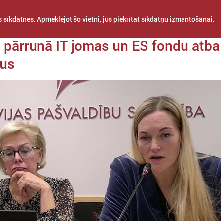
 sīkdatnes. Apmeklējot šo vietni, jūs piekrītat sīkdatņu izmantošanai.
da 11. decembris
 pārrunā IT jomas un ES fondu atba
mus
STARPTAUTISKĀ
PROJEKTI
APVIENĪBAS
SADARBĪBA
BAS KOMITEJA