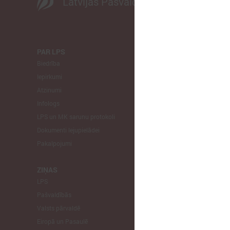
Latvijas Pašvaldību savienība
PAR LPS
KOMITEJA
Biedrība
Finanšu un 
Iepirkumi
Izglītības un
Atzinumi
Veselības un
Infologs
Reģionālās a
LPS un MK sarunu protokoli
Tautsaimniec
Dokumenti lejupielādei
Sporta jautā
Pakalpojumi
Informātikas
Mājokļu jau
ZIŅAS
LPS
STARPTAU
Pašvaldībās
Pārstāvniecīb
Valsts pārvaldē
Eiropas Reģi
Eiropā un Pasaulē
EP Vietējo u