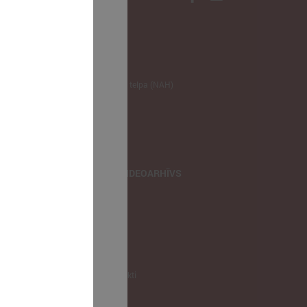
NODERĪGI
Klimata zināšanu telpa (NAH)
Bauhaus Latvijā
Jaunatnes lietas
Iepirkumu joma
apvienība
TIEŠRAIDES, VIDEOARHĪVS
Tiešraide
Videoarhīvs
Videoarhīvs-old
KONTAKTI
Pašvaldību kontakti
LPS