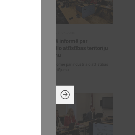
2025. gada 09. oktobris
vienoto
Komitejā informē par
procesu un
industriālo attīstības teritoriju
as likumā
kartējumu
būves
Komitejā informē par industriālo attīstības
aiņām
teritoriju kartējumu