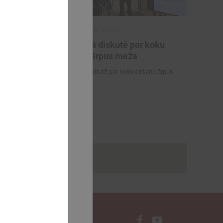
2025. gada 09. aprīlis
tības un
Komitejā diskutē par koku
 vadīs
ciršanu ārpus meža
s
Komitejā diskutē par koku ciršanu ārpus
na
meža
 sadarbības
a domes
sone
rakstus