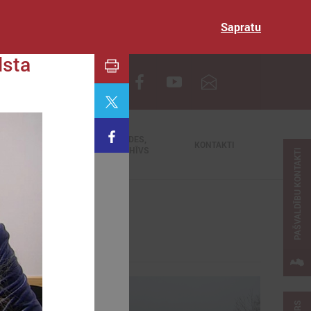
Sapratu
lsta
EN
TIEŠRAIDES,
NODERĪGI
KONTAKTI
VIDEOARHĪVS
PAŠVALDĪBU KONTAKTI