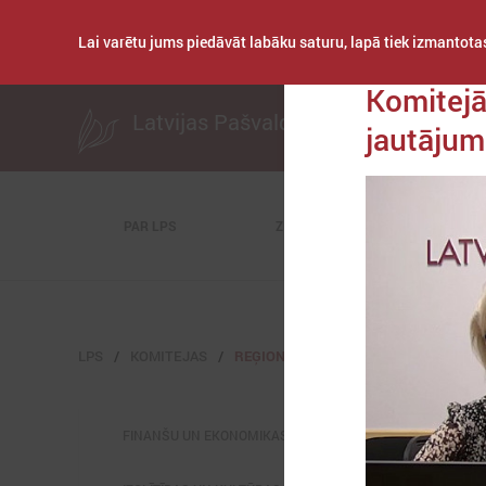
Lai varētu jums piedāvāt labāku saturu, lapā tiek izmantotas
Publicēts: 2023. ga
Komitejā
Latvijas Pašvaldību savienība
jautāju
PAR LPS
ZIŅAS
KOMITEJAS
LPS
KOMITEJAS
REĢIONĀLĀS ATTĪSTĪBAS UN SADARBĪ
FINANŠU UN EKONOMIKAS KOMITEJA