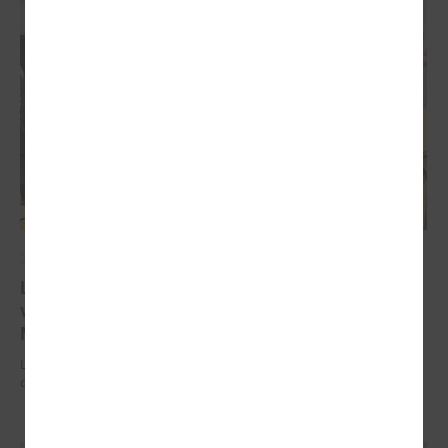
2025. gada 18. augusts
LPS Reģionālās attīstības un sadarbības komiteju
vadīs Ādažu novada domes priekšsēdētāja Karīna
Miķelsone
LPS Reģionālās attīstības un sadarbības komiteju vadīs Ādažu novada
domes priekšsēdētāja Karīna Miķelsone