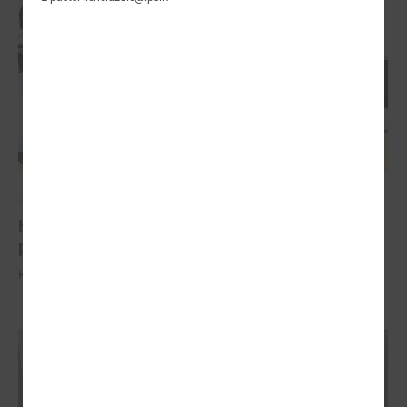
2026. gada 04. februāris
Komitejā runā par iespējām pašvaldībām
piesaistīt investīcijas
Komitejā runā par iespējām pašvaldībām piesaistīt investīcijas