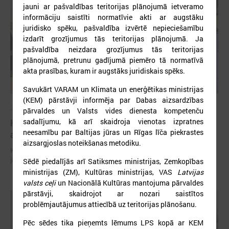
jauni ar pašvaldības teritorijas plānojumā ietveramo
informāciju saistīti normatīvie akti ar augstāku
juridisko spēku, pašvaldība izvērtē nepieciešamību
izdarīt grozījumus tās teritorijas plānojumā. Ja
pašvaldība neizdara grozījumus tās teritorijas
plānojumā, pretrunu gadījumā piemēro tā normatīvā
akta prasības, kuram ir augstāks juridiskais spēks.
Savukārt VARAM un Klimata un enerģētikas ministrijas
(KEM) pārstāvji informēja par Dabas aizsardzības
2026. gada 29. aprīlis
pārvaldes un Valsts vides dienesta kompetenču
Komitejā runā par vides piesārņojuma un ūdens
sadalījumu, kā arī skaidroja vienotas izpratnes
neesamību par Baltijas jūras un Rīgas līča piekrastes
apsaimniekošanas jautājumiem
aizsargjoslas noteikšanas metodiku.
Komitejā runā par vides piesārņojuma un ūdens apsaimniekošanas
jautājumiem
Sēdē piedalījās arī Satiksmes ministrijas, Zemkopības
ministrijas (ZM), Kultūras ministrijas, VAS
Latvijas
valsts ceļi
un Nacionālā Kultūras mantojuma pārvaldes
pārstāvji, skaidrojot ar nozari saistītos
problēmjautājumus attiecībā uz teritorijas plānošanu.
Pēc sēdes tika pieņemts lēmums LPS kopā ar KEM