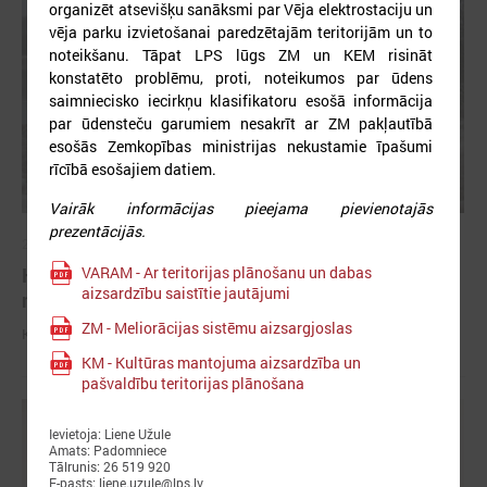
organizēt atsevišķu sanāksmi par Vēja elektrostaciju un
vēja parku izvietošanai paredzētajām teritorijām un to
noteikšanu. Tāpat LPS lūgs ZM un KEM risināt
konstatēto problēmu, proti, noteikumos par ūdens
saimniecisko iecirkņu klasifikatoru esošā informācija
par ūdensteču garumiem nesakrīt ar ZM pakļautībā
esošās Zemkopības ministrijas nekustamie īpašumi
rīcībā esošajiem datiem.
Vairāk informācijas pieejama pievienotajās
prezentācijās.
2026. gada 04. marts
Komitejā informē par potenciālajiem plūdiem un
VARAM - Ar teritorijas plānošanu un dabas
aizsardzību saistītie jautājumi
nepieciešamo rīcību
ZM - Meliorācijas sistēmu aizsargjoslas
Komitejā informē par potenciālajiem plūdiem un nepieciešamo rīcību
KM - Kultūras mantojuma aizsardzība un
pašvaldību teritorijas plānošana
Ievietoja: Liene Užule
Amats: Padomniece
Tālrunis: 26 519 920
E-pasts: liene.uzule@lps.lv