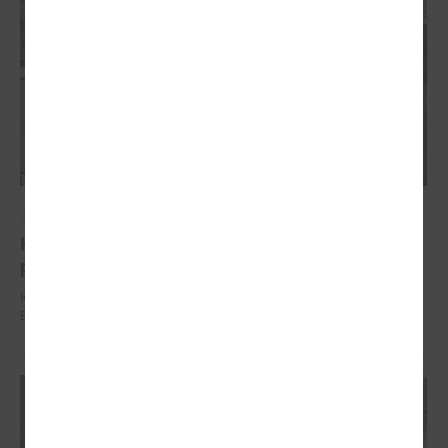
2025. gada 04. decembris
Komitejā runāja par vienoto būves reģistrācijas
procesu un izmaiņām Būvniecības likumā
Komitejā runāja par vienoto būves reģistrācijas procesu un izmaiņām
Būvniecības likumā