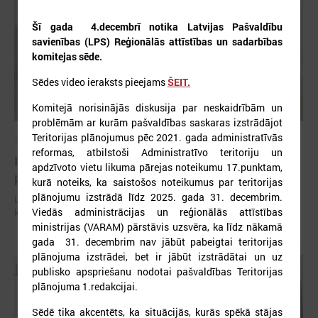
Šī gada 4.decembrī notika Latvijas Pašvaldību
savienības (LPS) Reģionālās attīstības un sadarbības
komitejas sēde.
Sēdes video ieraksts pieejams
ŠEIT.
Komitejā norisinājās diskusija par neskaidrībām un
problēmām ar kurām pašvaldības saskaras izstrādājot
Teritorijas plānojumus pēc 2021. gada administratīvās
2026. gada 06. augusts
reformas, atbilstoši Administratīvo teritoriju un
Izglītības un kultūras komitejas sēde 10.augustā
apdzīvoto vietu likuma pārejas noteikumu 17.punktam,
plkst.14.30
kurā noteiks, ka saistošos noteikumus par teritorijas
plānojumu izstrādā līdz 2025. gada 31. decembrim.
Latvijas Pašvaldību savienība (LPS) aicina piedalīties LPS Izglītības un
Viedās administrācijas un reģionālās attīstības
kultūras komitejas sēdē, kas notiks šī gada 10.augustā plkst.14.30.
ministrijas (VARAM) pārstāvis uzsvēra, ka līdz nākamā
gada 31. decembrim nav jābūt pabeigtai teritorijas
plānojuma izstrādei, bet ir jābūt izstrādātai un uz
publisko apspriešanu nodotai pašvaldības Teritorijas
plānojuma 1.redakcijai.
Sēdē tika akcentēts, ka situācijās, kurās spēkā stājas