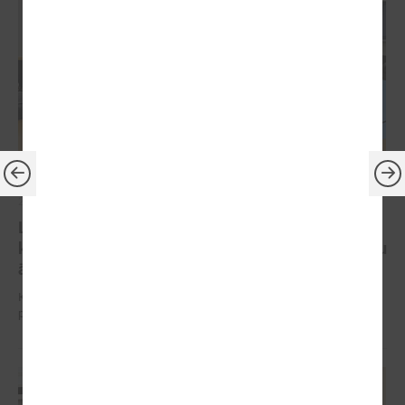
2025. gada 03. septembris
LPS Reģionālās attīstības un sadarbības
komitejas sēdē turpina diskusijas par koku ciršanu
ārpus meža
Komitejas sēdē diskutē par paredzētajām izmaiņām MK noteikumu
projektā par koku ciršanu ārpus meža.