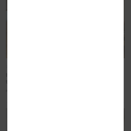
2025. gada 09. oktobris
Komitejā informē par industriālo attīstības
teritoriju kartējumu
Komitejā informē par industriālo attīstības teritoriju kartējumu