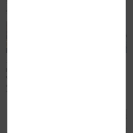
2025. gada 27. novembris
Komitejā iekšlietu ministru aicina pilnveidot
civilās aizsardzības vadlīnijas
Komitejā iekšlietu ministru aicina pilnveidot civilās aizsardzības
vadlīnijas