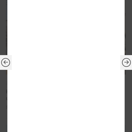
2024. gada 10. jūlijs
Komitejā runāja par Ugunsdrošības,
ugunsdzēsības un glābšanas darbu likumu
Šī gada 10. jūlijā notika LPS Tautsaimniecības komitejas sēde.