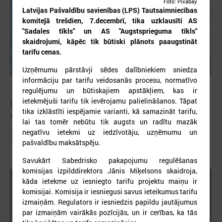
Foto: Pixabay
Latvijas Pašvaldību savienības (LPS) Tautsaimniecības
komitejā trešdien, 7.decembrī, tika uzklausīti AS
"Sadales tīkls" un AS "Augstsprieguma tīkls"
skaidrojumi, kāpēc tik būtiski plānots paaugstināt
tarifu cenas.
Uzņēmumu pārstāvji sēdes dalībniekiem sniedza
informāciju par tarifu veidosanās procesu, normatīvo
2026. gada 02. jūlijs
regulējumu un būtiskajiem apstākļiem, kas ir
ietekmējuši tarifu tik ievērojamu palielināšanos. Tāpat
Izmaiņas siltumenerģijas apgādes tarifu
tika izklāstīti iespējamie varianti, kā samazināt tarifu,
aprēķināšanas metodikā var radīt būtiskus riskus
lai tas tomēr nebūtu tik augsts un radītu mazāk
Izmaiņas siltumenerģijas apgādes tarifu aprēķināšanas metodikā var
negatīvu ietekmi uz iedzīvotāju, uzņēmumu un
radīt būtiskus riskus
pašvaldību maksātspēju.
Savukārt Sabedrisko pakapojumu regulēšanas
komisijas izpilddirektors Jānis Miķelsons skaidroja,
kāda ietekme uz iesniegto tarifu projektu maiņu ir
komisijai. Komisija ir iesniegusi savus ieteikumus tarifu
izmaiņām. Regulators ir iesniedzis papildu jautājumus
par izmaiņām vairākās pozīcijās, un ir cerības, ka tās