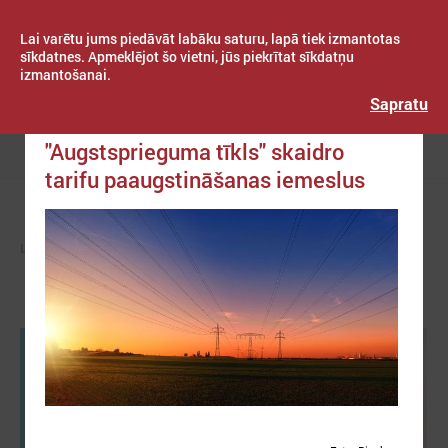
Lai varētu jums piedāvāt labāku saturu, lapā tiek izmantotas
sīkdatnes. Apmeklējot šo vietni, jūs piekrītat sīkdatņu
izmantošanai.
Publicēts: 2022. gada 07. decembris
Latvijas Pašvaldību savienība
Sapratu
AS "Sadales tīkls" un AS
"Augstsprieguma tīkls" skaidro
Izvēlne
tarifu paaugstināšanas iemeslus
LPS
KOMITEJAS
TAUTSAIMNIECĪBAS KOMITEJA