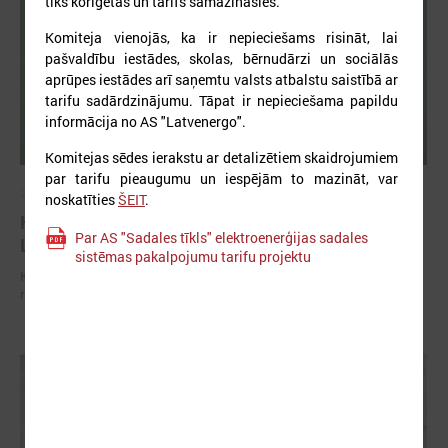
tiks koriģētas un tarifs samazināsies.
Komiteja vienojās, ka ir nepieciešams risināt, lai
pašvaldību iestādes, skolas, bērnudārzi un sociālās
aprūpes iestādes arī saņemtu valsts atbalstu saistībā ar
tarifu sadārdzinājumu. Tāpat ir nepieciešama papildu
informācija no AS "Latvenergo".
Komitejas sēdes ierakstu ar detalizētiem skaidrojumiem
par tarifu pieaugumu un iespējām to mazināt, var
2026. gada 01. jūlijs
noskatīties
ŠEIT
.
Komitejā diskutē par patvertņu problemātiku
Par AS "Sadales tīkls" elektroenerģijas sadales
Latvijā un iespējamiem risinājumiem
sistēmas pakalpojumu tarifu projektu
Komitejā diskutē par patvertņu problemātiku Latvijā un iespējamiem
risinājumiem