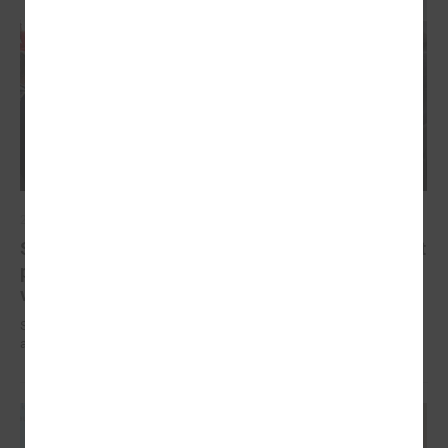
2025. gada 10. oktobris
Sabiedriskā transporta plānošanas pamatā ir jābūt
pieejamībai atbilstoši iedzīvotāju mobilitātes
vajadzībām
Sabiedriskā transporta plānošanas pamatā ir jābūt pieejamībai
atbilstoši iedzīvotāju mobilitātes vajadzībām