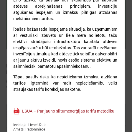
atdeves aprēķināšanas principiem, investīciju
atgūšanas iespējām un izmaksu pilnīgas atzīšanas
mehānismiem tarifos.
Īpašas bažas rada iespējamā situācija, ka uzņēmumiem
ar vēsturiski izbūvētu un lielā mērā nolietotu, taču
efektīvi strādājošu infrastruktūru kapitāla atdeves
iespējas varētu būt ierobežotas. Tas var radīt nevēlamus
investīciju stimulus, kad atdeve tiek saistīta galvenokārt
2026. gada 01. jūlijs
ar jaunu aktīvu izveidi, nevis esošo sistēmu efektīvu un
Komitejā diskutē par patvertņu problemātiku
saimnieciski pamatotu apsaimniekošanu.
Latvijā un iespējamiem risinājumiem
Tāpat pastāv risks, ka nepietiekama izmaksu atzīšana
Komitejā diskutē par patvertņu problemātiku Latvijā un iespējamiem
tarifos ilgtermiņā var radīt nepieciešamību veikt
risinājumiem
straujākas tarifu korekcijas nākotnē.
LSUA – Par jauno siltumenerģijas tarifu metodiku
Ievietoja: Liene Užule
Amats: Padomniece