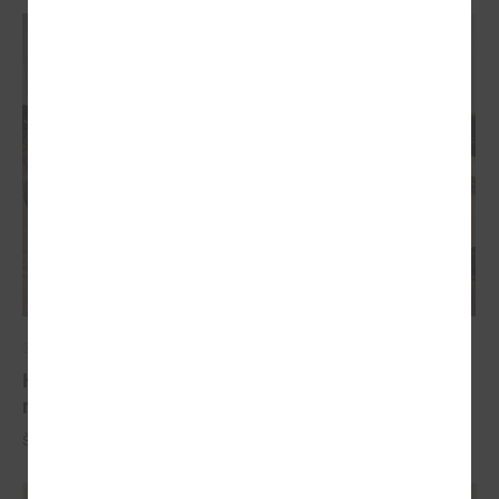
2023. gada 13. decembris
Komitejā diskutē par atbalstu tranzītielām, ceļu
reģistrēšanu un transporta enerģijas likumu
Šī gada 20.decembrīnotika LPS Tautsaimniecības komitejas sēde.