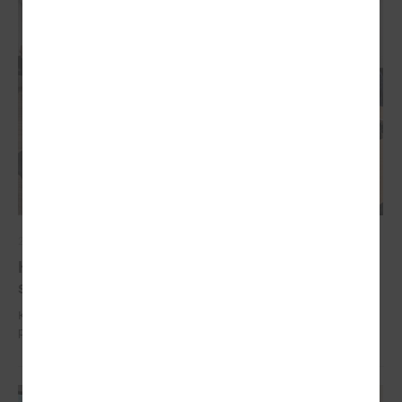
2024. gada 25. septembris
Komitejā diskutē par iespējamām izmaiņām
sabiedriskā transporta pakalpojumu organizēšanā
Komitejā diskutē par iespējamām izmaiņām sabiedriskā transporta
pakalpojumu organizēšanā.