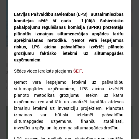
Latvijas Pašvaldību savienības (LPS) Tautsaimniecības
komitejas sēdē šī gada 1.jūlijā Sabiedrisko
pakalpojumu regulēšanas komisija (SPRK) prezentēja
plānotās izmaiņas siltumenerģijas apgādes tarifu
aprēķināšanas metodikā. Ņemot vērā iespējamos
riskus, LPS aicina pašvaldības izvērtēt plānoto
grozījumu faktisko ietekmi uz siltumapgādes
2026. gada 02. jūlijs
uzņēmumiem.
Izmaiņas siltumenerģijas apgādes tarifu
Sēdes video ieraksts pieejams
ŠEIT.
aprēķināšanas metodikā var radīt būtiskus riskus
Izmaiņas siltumenerģijas apgādes tarifu aprēķināšanas metodikā var
Ņemot vērā iespējamo ietekmi uz pašvaldību
radīt būtiskus riskus
siltumapgādes uzņēmumiem, LPS aicina izvērtēt
plānoto metodikas grozījumu ietekmi uz katra
uzņēmuma rentabilitāti un analizēt kapitāla atdeves
izmaiņu ietekmi uz investīciju projektiem. Plānotās
izmaiņas var būtiski ietekmēt pašvaldību
siltumapgādes uzņēmumu finanšu stabilitāti,
investīciju spēju un ilgtermiņa siltumapgādes drošību.
LPS uzsver, ka pašlaik nav skaidrības par kapitāla