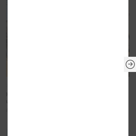
2024. gada 10. jūlijs
Komitejā runāja par Ugunsdrošības,
ugunsdzēsības un glābšanas darbu likumu
Šī gada 10. jūlijā notika LPS Tautsaimniecības komitejas sēde.