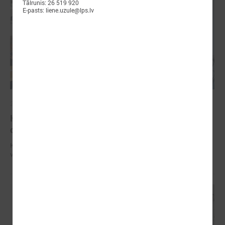
Tālrunis: 26 519 920
E-pasts: liene.uzule@lps.lv
2025. gada 27. novembris
Komitejā iekšlietu ministru aicina pilnveidot
civilās aizsardzības vadlīnijas
Komitejā iekšlietu ministru aicina pilnveidot civilās aizsardzības
vadlīnijas