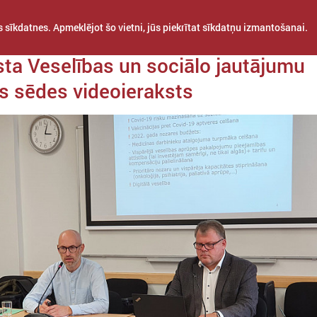
 sīkdatnes. Apmeklējot šo vietni, jūs piekrītat sīkdatņu izmantošanai.
da 12. augusts
ta Veselības un sociālo jautājumu
s sēdes videoieraksts
STARPTAUTISKĀ
PROJEKTI
APVIENĪBAS
SADARBĪBA
KOMITEJA