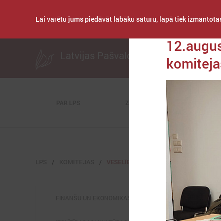
Lai varētu jums piedāvāt labāku saturu, lapā tiek izmantotas
Publicēts: 2021. ga
12.augus
Latvijas Pašvaldību savienība
komiteja
PAR LPS
ZIŅAS
KOMITEJAS
LPS
KOMITEJAS
VESELĪBAS UN SOCIĀLO JAUTĀJUMU 
FINANŠU UN EKONOMIKAS KOMITEJA