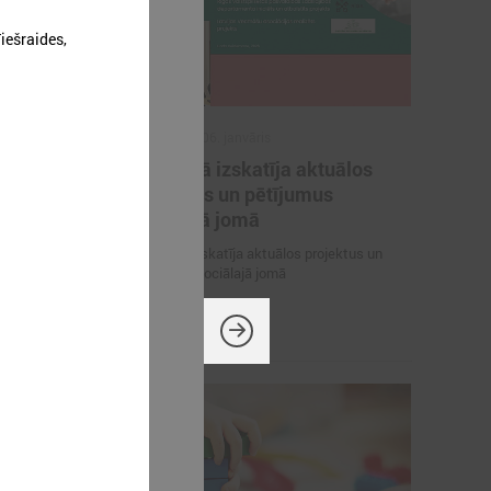
ešraides,
2026. gada 06. janvāris
 skaidro
Komitejā izskatīja aktuālos
alsta
projektus un pētījumus
 apkures
sociālajā jomā
Komitejā izskatīja aktuālos projektus un
pētījumus sociālajā jomā
 iespējamo
ājokļu apkures