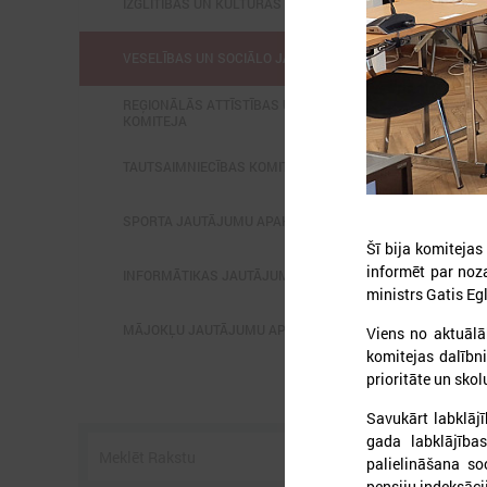
IZGLĪTĪBAS UN KULTŪRAS KOMITEJA
VESELĪBAS UN SOCIĀLO JAUTĀJUMU KOMITEJA
REĢIONĀLĀS ATTĪSTĪBAS UN SADARBĪBAS
KOMITEJA
2
TAUTSAIMNIECĪBAS KOMITEJA
SPORTA JAUTĀJUMU APAKŠKOMITEJA
Šī bija komitejas
informēt par noza
INFORMĀTIKAS JAUTĀJUMU APAKŠKOMITEJA
ministrs Gatis Egl
Š
s
MĀJOKĻU JAUTĀJUMU APAKŠKOMITEJA
Viens no aktuālā
komitejas dalībni
prioritāte un sko
Savukārt labklāj
gada labklājība
palielināšana so
pensiju indeksāci