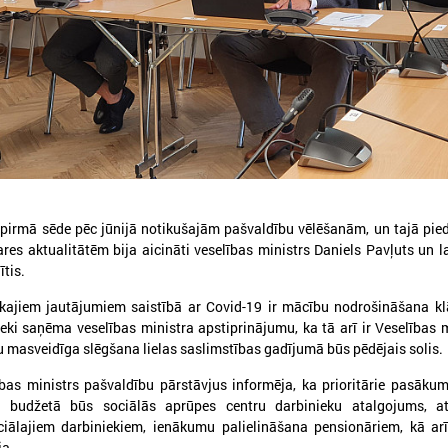
026. gada 04. augusts
2026. gada 11. maijs
LPS un Veselības ministrija
Komitejas sēdē Liep
diskutē par plānotajām
par sociālajiem pak
izmaiņām slimnīcu
un civilo aizsardzību
 pirmā sēde pēc jūnijā notikušajām pašvaldību vēlēšanām, un tajā pied
finansēšanā
res aktualitātēm bija aicināti veselības ministrs Daniels Pavļuts un l
Komitejas sēdē Liepājā runāj
ītis.
sociālajiem pakalpojumiem un
ī gada 4. augustā Latvijas Pašvaldību
aizsardzību
avienībā (LPS) notika Veselības un sociālo
kajiem jautājumiem saistībā ar Covid-19 ir mācību nodrošināšana kl
jautājumu komitejas sēde.
eki saņēma veselības ministra apstiprinājumu, ka tā arī ir Veselības m
lu masveidīga slēgšana lielas saslimstības gadījumā būs pēdējais solis.
ības ministrs pašvaldību pārstāvjus informēja, ka prioritārie pasāk
s budžetā būs sociālās aprūpes centru darbinieku atalgojums, a
ciālajiem darbiniekiem, ienākumu palielināšana pensionāriem, kā ar
ja.