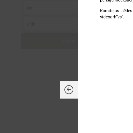
Komitejas sēdes
videoarhīvs".
2
Meklēt
V