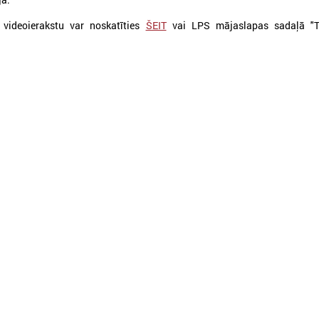
 videoierakstu var noskatīties
ŠEIT
vai LPS mājaslapas sadaļā "Ti
026. gada 11. februāris
2026. gada 03. februāris
Veselības ministrs skaidro
Labklājības ministrs
līdzekļu samazinājumu
iespējamo valsts atb
reģionālajām slimnīcām un
mehānismu mājokļu
iespējamos risinājumus
rēķinu apmaksai
eselības ministrs skaidro līdzekļu
Labklājības ministrs skaidro
samazinājumu reģionālajām slimnīcām un
valsts atbalsta mehānismu m
iespējamos risinājumus
rēķinu apmaksai