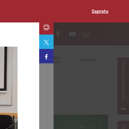
Sapratu
EN
TIEŠRAIDES,
NODERĪGI
KONTAKTI
VIDEOARHĪVS
PAŠVALDĪBU KONTAKTI