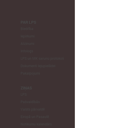
PAR LPS
KOMITEJA
Biedrība
Finanšu un 
Iepirkumi
Izglītības un
Atzinumi
Veselības un
Infologs
Reģionālās a
LPS un MK sarunu protokoli
Tautsaimniec
Dokumenti lejupielādei
Sporta jautā
Pakalpojumi
Informātikas
Mājokļu jau
ZIŅAS
LPS
STARPTAU
Pašvaldībās
Pārstāvniecīb
Valsts pārvaldē
Eiropas Reģi
Eiropā un Pasaulē
EP Vietējo u
Notikumu kalendārs