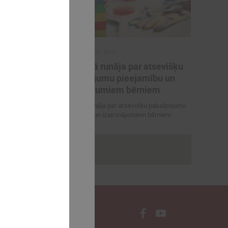
2025. gada 09. jūlijs
plānotās
Komitejā runāja par atsevišķu
klā
pakalpojumu pieejamību un
izaicinājumiem bērniem
 izmaiņas
Komitejā runāja par atsevišķu pakalpojumu
pieejamību un izaicinājumiem bērniem
rakstus