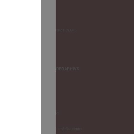
NODERĪGI
Klimata zināšanu telpa (NAH)
Bauhaus Latvijā
Jaunatnes lietas
Iepirkumu joma
apvienība
TIEŠRAIDES, VIDEOARHĪVS
Tiešraide
Videoarhīvs
Videoarhīvs-old
KONTAKTI
Pašvaldību kontakti
LPS
Latvijas pašvaldību mācību centrs