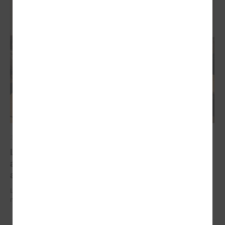
2026. gada 03. februāris
Labklājības ministrs skaidro iespējamo valsts
atbalsta mehānismu mājokļu apkures rēķinu
apmaksai
Labklājības ministrs skaidro iespējamo valsts atbalsta mehānismu
mājokļu apkures rēķinu apmaksai