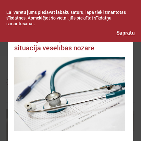
Lai varētu jums piedāvāt labāku saturu, lapā tiek izmantotas
sīkdatnes. Apmeklējot šo vietni, jūs piekrītat sīkdatņu
izmantošanai.
Publicēts: 2024. gada 07. oktobris
Latvijas Pašvaldību savienība
Sapratu
Komitejā runā par atbildībām krīzes
situācijā veselības nozarē
Izvēlne
LPS
KOMITEJAS
VESELĪBAS UN SOCIĀLO JAUTĀJUMU KOMITEJA