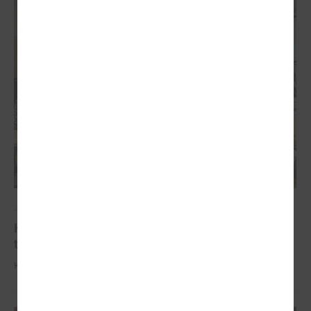
2025. gada 07. oktobris
Komitejā izskatītas plānotās izmaiņas slimnīcu
tīklā
Komitejā izskatītas plānotās izmaiņas slimnīcu tīklā