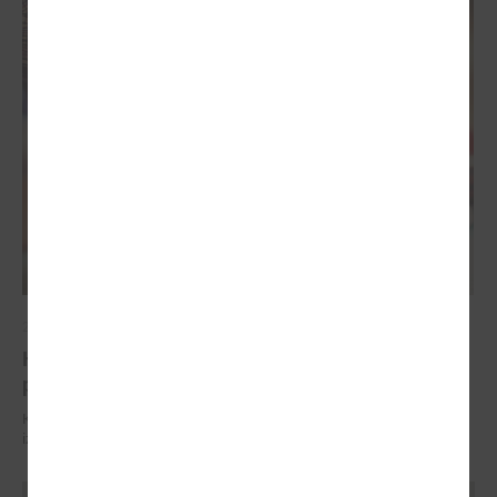
2025. gada 09. jūlijs
Komitejā runāja par atsevišķu pakalpojumu
pieejamību un izaicinājumiem bērniem
Komitejā runāja par atsevišķu pakalpojumu pieejamību un
izaicinājumiem bērniem