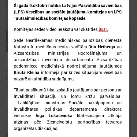
Šī gada 9.oktobrī notika Latvijas Pašvaldību savienības
(LPS) Veselības un sociālo jautājumu komitejas un LPS
Tautsaimniecības komitejas kopsēde.
Komitejas sēdes video ierakstu var skatīties
ŠEIT.
Sēdē Neatliekamās medicīniskās palīdzības dienesta
Katastrofu medicīnas centra vadītāja
Dita Heiberga
un
Aizsardzības ministrijas Nodrošinājuma un
aizsardzības investīciju departamenta Aizsardzības
2026. gada 04. augusts
padomniece medicīniskā nodrošinājuma jautājumos
LPS un Veselības ministrija diskutē par
Biruta Kleina
informēja par krīzes situācijām veselības
plānotajām izmaiņām slimnīcu finansēšanā
nozarē un atbildību sadalījumu.
Šī gada 4. augustā Latvijas Pašvaldību savienībā (LPS) notika
Tāpat pasākumā tika izskatīts jautājums par personu ar
Veselības un sociālo jautājumu komitejas sēde.
invaliditāti situāciju un lomu krīžu pārvaldībā.
Labklājības ministrijas Sociālo pakalpojumu un
invaliditātes politikas departamenta direktora
vietniece
Aiga Lukašenoka
klātesošajiem atklāja
atziņas pēc Ziemeļvalstu partnerības ietvaros
organizētās diskusijas.