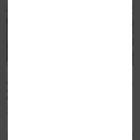
2026. gada 11. februāris
Veselības ministrs skaidro līdzekļu samazinājumu
reģionālajām slimnīcām un iespējamos
risinājumus
Veselības ministrs skaidro līdzekļu samazinājumu reģionālajām
slimnīcām un iespējamos risinājumus