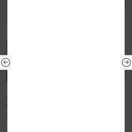
2025. gada 07. novembris
LPS komitejā Jelgavā pārrunā aktualitātes
sociālajā jomā
LPS komitejā Jelgavā pārrunā aktualitātes sociālajā jomā