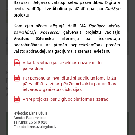
Savukārt Jelgavas valstspilsētas pašvaldības Digitālā
centra vadītāja
Ilze Āboliņa
pastāstīja par par
DigiSoc
projektu
.
Komitejas sēdes slēgtajā daļā SIA
Publisko aktīvu
pārvaldītājs Possessor
galvenais projektu vadītājs
Viesturs Silenieks
informēja par iedzīvotāju
nodrošināšanu ar pirmās nepieciešamības precēm
valsts apdraudējuma gadījumā, sistēmas ieviešanu.
Ārkārtas situācijas veselības nozarē un to
2026. gada 11. maijs
pārvaldība
Komitejas sēdē Liepājā runāja par sociālajiem
Par personu ar invaliditāti situāciju un lomu krīžu
pakalpojumiem un civilo aizsardzību
pārvaldībā - atziņas pēc Ziemeļvalstu partnerības
Komitejas sēdē Liepājā runāja par sociālajiem pakalpojumiem un civilo
ietvaros organizētās diskusijas
aizsardzību
ANM projekts -par DigiSoc platformas izstrādi
Ievietoja: Liene Užule
Amats: Padomniece
Tālrunis: 26 519 920
E-pasts: liene.uzule@lps.lv