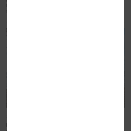
Pašvaldībām šī programma piedāvā reālas iespējas piesaistīt
finansējumu, testēt inovācijas un sadarboties ar starptautiskiem
partneriem.
2026. gada 19. marts
Pašvaldību Ilgtspējīgas enerģētikas un klimata