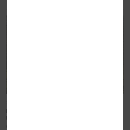
2026. gada 31. marts
PROJEKTI PIELĀGOŠANĀS KLIMATA
PĀRMAIŅĀM JOMĀ
Klimata pārmaiņas ir viens no būtiskākajiem izaicinājumiem, ar ko