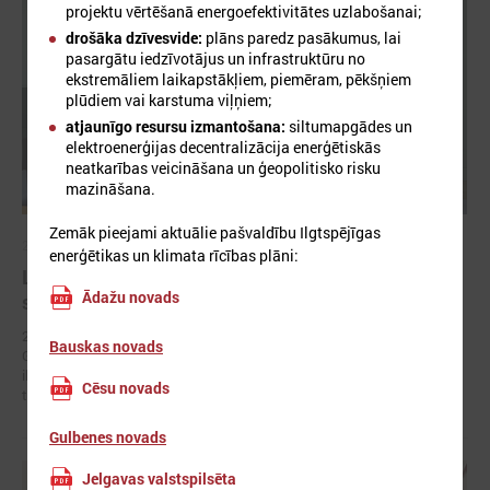
projektu vērtēšanā energoefektivitātes uzlabošanai;
drošāka dzīvesvide:
plāns paredz pasākumus, lai
pasargātu iedzīvotājus un infrastruktūru no
ekstremāliem laikapstākļiem, piemēram, pēkšņiem
plūdiem vai karstuma viļņiem;
atjaunīgo resursu izmantošana:
siltumapgādes un
elektroenerģijas decentralizācija enerģētiskās
neatkarības veicināšana un ģeopolitisko risku
mazināšana.
Zemāk pieejami aktuālie pašvaldību Ilgtspējīgas
2026. gada 11. jūnijs
enerģētikas un klimata rīcības plāni:
LPS un Zemkopības ministrija vienojas stiprināt
Ādažu novads
sadarbību meliorācijas sistēmu apsaimniekošanā
2026. gada 10. jūnijā Latvijas Pašvaldību savienības (LPS) priekšsēdis
Bauskas novads
Gints Kaminskis un zemkopības ministrs Uldis Augulis parakstīja
ikgadējo sarunu protokolu, apstiprinot panāktās vienošanās un
Cēsu novads
turpmāko sadarbību pašvaldībām nozīmīgu jautājumu risināšanā.
Gulbenes novads
Jelgavas valstspilsēta