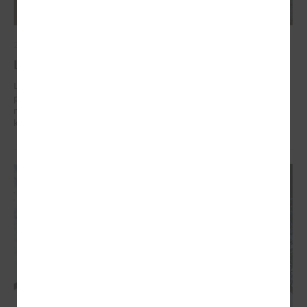
2026. gada 02. marts
Līdzšinējo un nākotnes klimata pārmaiņu rīks
Lai palīdzētu pašvaldībām labāk sagatavoties klimata riskiem un
plānot ilgtspējīgu attīstību, VSIA “Latvijas Vides, ģeoloģijas un
meteoroloģijas centrs” ir izstrādājis interaktīvu līdzšinējo un nākotnes
klimata pārmaiņu rīku.