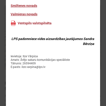
Smiltenes novads
Valmieras novads
Ventspils valstspilsēta
LPS padomniece vides aizsardzības jautājumos Sandra
Bērziņa
Ievietoja: Ilze Vārpiņa
Amats: Ārējo sakaru komunikācijas speciāliste
Tālrunis: 26594409
E-pasts: ilze.varpina@lps.lv
2026. gada 28. maijs
Klimata zināšanu telpa: projektu piemēri un
finansējuma iespējas
Pašvaldībām un reģioniem Latvijā ir pieejami vairāki Eiropas Savienības
un valsts finansējuma instrumenti, kas palīdz īstenot klimata pārmaiņu
mazināšanas, pielāgošanās un noturības pasākumus.