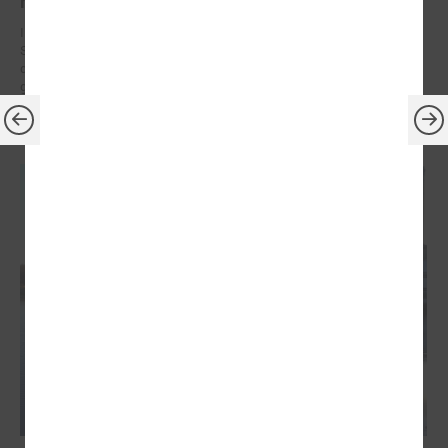
rīcības plāni (SECAP)
Ilgtspējīgas enerģētikas un klimata rīcības plāns (no angļu valodas:
Sustainable Energy and Climate Action Plan jeb SECAP) ir stratēģisks
dokuments, kurā pašvaldība definē konkrētus soļus, kā līdz 2030.
gadam samazināt CO₂ emisijas un pielāgoties klimata pārmaiņu
radītajiem riskiem.