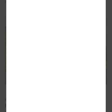
saskaras gan Latvija, gan pasaule kopumā.
2026. gada 30. marts
Apvārsnis Eiropa: finansējuma iespējas
pašvaldībām klimata pārmaiņu jomā