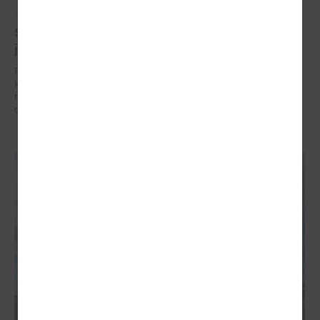
2026. gada 05. marts
Straujais pavasaris atgādina: klimata pārmaiņām
jāgatavojas jau tagad
Pēc neierasti bargās ziemas, kas Latviju klāja ar biezām sniega
kupenām un stipru salu, pavasaris šogad atnācis ļoti strauji. Straujais
temperatūras kāpums liek upēm mosties ātrāk nekā prognozēts, un
daudzviet pieaug plūdu risks.