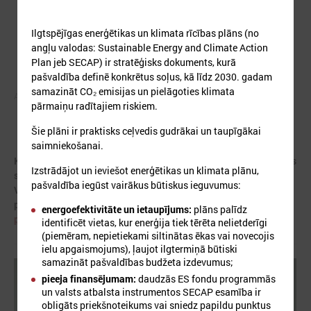
Ilgtspējīgas enerģētikas un klimata rīcības plāns (no
angļu valodas: Sustainable Energy and Climate Action
Plan jeb SECAP) ir stratēģisks dokuments, kurā
pašvaldība definē konkrētus soļus, kā līdz 2030. gadam
samazināt CO₂ emisijas un pielāgoties klimata
Autors: ES
pārmaiņu radītajiem riskiem.
Šie plāni ir praktisks ceļvedis gudrākai un taupīgākai
saimniekošanai.
Klimata zināšanu telpa izveidota projektā "AdaptationHubs", kas
Izstrādājot un ieviešot enerģētikas un klimata plānu,
saņēmis ES programmas "Apvārsnis Eiropa" finansējumu.
pašvaldība iegūst vairākus būtiskus ieguvumus:
Vairāk informācijas par
projektu:
https://www.lps.lv/lv/projekti/aktivie-projekti/46-
energoefektivitāte un ietaupījums:
plāns palīdz
projekts-adaptation-hubs-nacionalie-adaptacijas-centri
identificēt vietas, kur enerģija tiek tērēta nelietderīgi
(piemēram, nepietiekami siltinātas ēkas vai novecojis
ielu apgaismojums), ļaujot ilgtermiņā būtiski
samazināt pašvaldības budžeta izdevumus;
pieeja finansējumam:
daudzās ES fondu programmās
un valsts atbalsta instrumentos SECAP esamība ir
obligāts priekšnoteikums vai sniedz papildu punktus