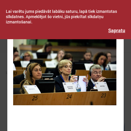
Lai varētu jums piedāvāt labāku saturu, lapā tiek izmantotas
sīkdatnes. Apmeklējot šo vietni, jūs piekrītat sīkdatņu
izmantošanai.
Publicēts: 2019. gada 03. aprīlis
Latvijas Pašvaldību savienība
Sapratu
Izvēlne
LPS
ZIŅAS
EIROPĀ UN PASAULĒ