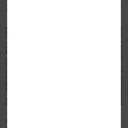
veidotājus, pētniekus un pilsoniskās sabiedrības līderus no visa Baltijas
jūras reģiona.
2026. gada 07. maijs
Latvijas pašvaldību balsis Briselē: veidojot
spēcīgu kohēzijas politiku un pašvaldību attīstību