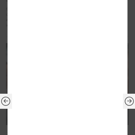
6. – 7. maijā Briselē Latvijas delegācija Eiropas Reģionu komitejā
dažādu augsta līmeņa sanāksmju ietvaros iestājās par reģionālās
attīstības politiku, kas ietver decentralizētu atbalstu pašvaldībām un
iedzīvotāju dzīves kvalitātes uzlabošanos reģionos.
2026. gada 21. aprīlis