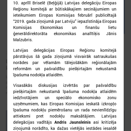
10. aprīlī Briselē (Beļģijā) Latvijas delegāciju Eiropas
Reģionu komitejā ar būtiskākajiem secinājumiem un
ieteikumiem Eiropas Komisijas februārī publicētajā
“2019. gada ziņojumā par Latviju” iepazīstināja Eiropas
Komisijas Ekonomikas un finanšu lietu
ģenerāldirektorāta ekonomikas analītiķis Jānis
Malzubris.
Latvijas delegācijas Eiropas Reģionu komitejā
2026. gada 05. augusts
pārstāvjus šā gada ziņojumā visvairāk satraukušas
LPS aicina piedalīties seminārā “Stiprinot vietējās
norādes par vēlamām tālejošākām reģionālajām
kopienas krīzē" 11. augustā, Cēsīs
reformām un pašvaldību piešķirtajām nekustamā
īpašuma nodokļa atlaidēm.
latvijas Pašvaldību savienība sadarbībā ar Cēsu novada pašvaldību
aicina piedalīties seminārā “Stiprinot vietējās kopienas krīzē: proaktīva
Visasākās diskusijas izvērtās par pašvaldību
rīcība un pieredzes apmaiņa starp Ukrainas un ES pašvaldībām”, kas
piešķirtajām nekustamā īpašuma nodokļa atlaidēm
notiks šī gada 11.augustā no plkst.10.00 līdz 15.30
iedzīvotājiem un speciālo ekonomisko zonu
uzņēmumiem, kas Eiropas Komisijas ieskatā izkropļo
īpašuma nodokļu piemērošanu un rada nevienlīdzīgu
attieksmi pret nodokļu maksātājiem. Latvijas
delegācijas vadītājs
Andris Jaunsleinis
asi kritizēja
ziņojumā norādīto, ka dažas vietējās iestādes iesaldē