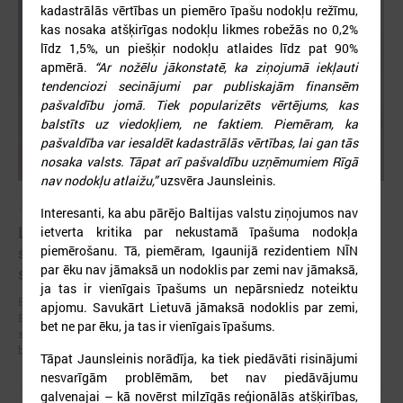
kadastrālās vērtības un piemēro īpašu nodokļu režīmu,
kas nosaka atšķirīgas nodokļu likmes robežās no 0,2%
līdz 1,5%, un piešķir nodokļu atlaides līdz pat 90%
apmērā.
“Ar nožēlu jākonstatē, ka ziņojumā iekļauti
tendenciozi secinājumi par publiskajām finansēm
pašvaldību jomā. Tiek popularizēts vērtējums, kas
balstīts uz viedokļiem, ne faktiem. Piemēram, ka
pašvaldība var iesaldēt kadastrālās vērtības, lai gan tās
nosaka valsts. Tāpat arī pašvaldību uzņēmumiem Rīgā
nav nodokļu atlaižu,”
uzsvēra Jaunsleinis.
2026. gada 19. jūnijs
Interesanti, ka abu pārējo Baltijas valstu ziņojumos nav
Latvijas pašvaldības aicinātas pieteikties
ietverta kritika par nekustamā īpašuma nodokļa
sadarbībai ar Ukrainas pašvaldībām veltītai
piemērošanu. Tā, piemēram, Igaunijā rezidentiem NĪN
par ēku nav jāmaksā un nodoklis par zemi nav jāmaksā,
starptautiskai balvai
ja tas ir vienīgais īpašums un nepārsniedz noteiktu
Eiropas Pašvaldību un reģionu padome sadarbībā ar “U-LEAD with
apjomu. Savukārt Lietuvā jāmaksā nodoklis par zemi,
Europe” un Latvijas Pašvaldību savienību izsludinājusi pieteikšanos
bet ne par ēku, ja tas ir vienīgais īpašums.
starptautiskai pašvaldību sadarbības balvai “Uzticības tiltu sadarbības
balva 2026”.
Tāpat Jaunsleinis norādīja, ka tiek piedāvāti risinājumi
nesvarīgām problēmām, bet nav piedāvājumu
galvenajai – kā novērst milzīgās reģionālās atšķirības,