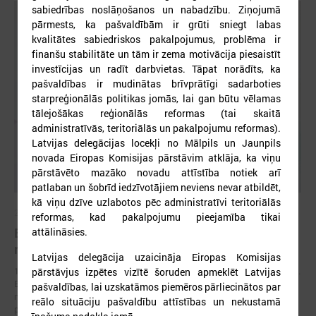
sabiedrības noslāņošanos un nabadzību. Ziņojumā
pārmests, ka pašvaldībām ir grūti sniegt labas
kvalitātes sabiedriskos pakalpojumus, problēma ir
finanšu stabilitāte un tām ir zema motivācija piesaistīt
investīcijas un radīt darbvietas. Tāpat norādīts, ka
pašvaldības ir mudinātas brīvprātīgi sadarboties
starpreģionālās politikas jomās, lai gan būtu vēlamas
tālejošākas reģionālās reformas (tai skaitā
administratīvās, teritoriālās un pakalpojumu reformas).
Latvijas delegācijas locekļi no Mālpils un Jaunpils
novada Eiropas Komisijas pārstāvim atklāja, ka viņu
pārstāvēto mazāko novadu attīstība notiek arī
patlaban un šobrīd iedzīvotājiem neviens nevar atbildēt,
kā viņu dzīve uzlabotos pēc administratīvi teritoriālās
2026. gada 17. jūnijs
reformas, kad pakalpojumu pieejamība tikai
Eiropas pilsētu līderi Gimarainšā vienojas par
attālināsies.
rīcību klimata noturības stiprināšanai
Latvijas delegācija uzaicināja Eiropas Komisijas
17. jūnijā Eiropas Zaļajā galvaspilsētā Gimarainšā (Portugālē) sākās 13.
pārstāvjus izpētes vizītē šoruden apmeklēt Latvijas
Eiropas Pilsētu noturības forums (EURESFO 2026), kas pulcē vairāk
pašvaldības, lai uzskatāmos piemēros pārliecinātos par
nekā 400 pašvaldību vadītājus, pilsētplānotājus, klimata ekspertus un
reālo situāciju pašvaldību attīstības un nekustamā
politikas veidotājus no visas Eiropas.