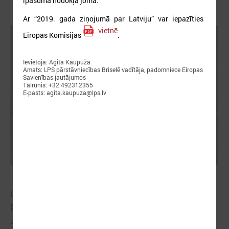
īpašuma nodokļa jomā.
Ar “2019. gada ziņojumā par Latviju” var iepazīties
vietnē
Eiropas Komisijas
.
Ievietoja: Agita Kaupuža
Amats: LPS pārstāvniecības Briselē vadītāja, padomniece Eiropas
Savienības jautājumos
Tālrunis: +32 492312355
E-pasts: agita.kaupuza@lps.lv
2026. gada 18. maijs
LPS Azerbaidžānā piedalās vērienīgajā Pasaules
pilsētu forumā
LPS Azerbaidžānā piedalās vērienīgajā Pasaules pilsētu forumā