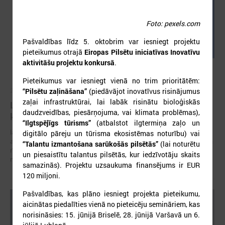
Foto: pexels.com
Pašvaldības līdz 5. oktobrim var iesniegt projektu
pieteikumus otrajā
Eiropas Pilsētu iniciatīvas Inovatīvu
aktivitāšu projektu konkursā
.
Pieteikumus var iesniegt vienā no trim prioritātēm:
“Pilsētu zaļināšana”
(piedāvājot inovatīvus risinājumus
2026. gada 05. augusts
zaļai infrastruktūrai, lai labāk risinātu bioloģiskās
LPS aicina piedalīties seminārā “Stiprinot vietējās
daudzveidības, piesārņojuma, vai klimata problēmas),
kopienas krīzē" 11. augustā, Cēsīs
“Ilgtspējīgs tūrisms”
(atbalstot ilgtermiņa zaļo un
latvijas Pašvaldību savienība sadarbībā ar Cēsu novada pašvaldību
digitālo pāreju un tūrisma ekosistēmas noturību) vai
aicina piedalīties seminārā “Stiprinot vietējās kopienas krīzē: proaktīva
“Talantu izmantošana sarūkošās pilsētās”
(lai noturētu
rīcība un pieredzes apmaiņa starp Ukrainas un ES pašvaldībām”, kas
un piesaistītu talantus pilsētās, kur iedzīvotāju skaits
notiks šī gada 11.augustā no plkst.10.00 līdz 15.30
samazinās). Projektu uzsaukuma finansējums ir EUR
120 miljoni.
Pašvaldības, kas plāno iesniegt projekta pieteikumu,
aicinātas piedalīties vienā no pieteicēju semināriem, kas
norisināsies: 15. jūnijā Briselē, 28. jūnijā Varšavā un 6.