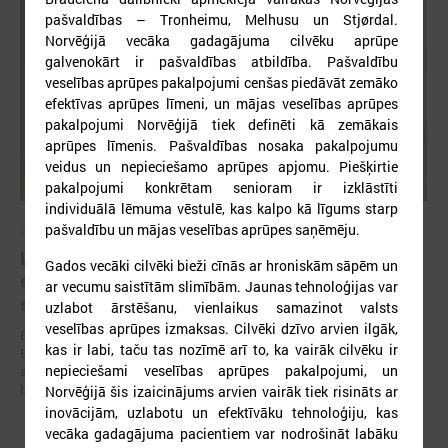
pašvaldības – Tronheimu, Melhusu un Stjørdal.
Norvēģijā vecāka gadagājuma cilvēku aprūpe
galvenokārt ir pašvaldības atbildība. Pašvaldību
veselības aprūpes pakalpojumi cenšas piedāvāt zemāko
efektīvas aprūpes līmeni, un mājas veselības aprūpes
pakalpojumi Norvēģijā tiek definēti kā zemākais
aprūpes līmenis. Pašvaldības nosaka pakalpojumu
veidus un nepieciešamo aprūpes apjomu. Piešķirtie
pakalpojumi konkrētam senioram ir izklāstīti
individuālā lēmuma vēstulē, kas kalpo kā līgums starp
pašvaldību un mājas veselības aprūpes saņēmēju.
2026. gada 19. jūnijs
Latvijas pašvaldības aicinātas pieteikties
Gados vecāki cilvēki bieži cīnās ar hroniskām sāpēm un
sadarbībai ar Ukrainas pašvaldībām veltītai
ar vecumu saistītām slimībām. Jaunas tehnoloģijas var
starptautiskai balvai
uzlabot ārstēšanu, vienlaikus samazinot valsts
veselības aprūpes izmaksas. Cilvēki dzīvo arvien ilgāk,
Eiropas Pašvaldību un reģionu padome sadarbībā ar “U-LEAD with
kas ir labi, taču tas nozīmē arī to, ka vairāk cilvēku ir
Europe” un Latvijas Pašvaldību savienību izsludinājusi pieteikšanos
nepieciešami veselības aprūpes pakalpojumi, un
starptautiskai pašvaldību sadarbības balvai “Uzticības tiltu sadarbības
balva 2026”.
Norvēģijā šis izaicinājums arvien vairāk tiek risināts ar
inovācijām, uzlabotu un efektīvāku tehnoloģiju, kas
vecāka gadagājuma pacientiem var nodrošināt labāku