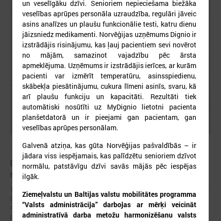
un veselīgāku dzīvi. Senioriem nepieciešama biežāka
veselības aprūpes personāla uzraudzība, regulāri jāveic
asins analīzes un plaušu funkcionālie testi, katru dienu
jāizsniedz medikamenti. Norvēģijas uzņēmums Dignio ir
izstrādājis risinājumu, kas ļauj pacientiem sevi novērot
no mājām, samazinot vajadzību pēc ārsta
apmeklējuma. Uzņēmums ir izstrādājis ierīces, ar kurām
pacienti var izmērīt temperatūru, asinsspiedienu,
skābekļa piesātinājumu, cukura līmeni asinīs, svaru, kā
arī plaušu funkciju un kapacitāti. Rezultāti tiek
automātiski nosūtīti uz MyDignio lietotni pacienta
planšetdatorā un ir pieejami gan pacientam, gan
veselības aprūpes personālam.
Galvenā atziņa, kas gūta Norvēģijas pašvaldībās – ir
2026. gada 17. jūnijs
jādara viss iespējamais, kas palīdzētu senioriem dzīvot
Eiropas pilsētu līderi Gimarainšā vienojas par
normālu, patstāvīgu dzīvi savās mājās pēc iespējas
rīcību klimata noturības stiprināšanai
ilgāk.
17. jūnijā Eiropas Zaļajā galvaspilsētā Gimarainšā (Portugālē) sākās 13.
Ziemeļvalstu un Baltijas valstu mobilitātes programma
Eiropas Pilsētu noturības forums (EURESFO 2026), kas pulcē vairāk
“Valsts administrācija” darbojas ar mērķi veicināt
nekā 400 pašvaldību vadītājus, pilsētplānotājus, klimata ekspertus un
administratīvā darba metožu harmonizēšanu valsts
politikas veidotājus no visas Eiropas.