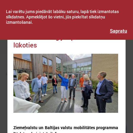
Lai varētu jums piedāvāt labāku saturu, lapā tiek izmantotas
sīkdatnes. Apmeklējot šo vietni, jūs piekrītat sīkdatņu
izmantošanai.
Publicēts: 2023. gada 31. augusts
Latvijas Pašvaldību savienība
Sapratu
Braucot Norvēģijas pieredzi
lūkoties
Izvēlne
LPS
ZIŅAS
EIROPĀ UN PASAULĒ
Ziemeļvalstu un Baltijas valstu mobilitātes programma