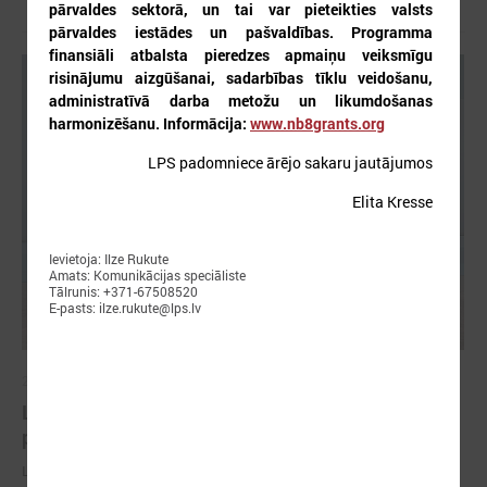
pārvaldes sektorā, un tai var pieteikties valsts
pārvaldes iestādes un pašvaldības. Programma
finansiāli atbalsta pieredzes apmaiņu veiksmīgu
risinājumu aizgūšanai, sadarbības tīklu veidošanu,
administratīvā darba metožu un likumdošanas
harmonizēšanu. Informācija:
www.nb8grants.org
LPS padomniece ārējo sakaru jautājumos
Elita Kresse
Ievietoja: Ilze Rukute
Amats: Komunikācijas speciāliste
Tālrunis: +371-67508520
E-pasts: ilze.rukute@lps.lv
2026. gada 18. maijs
LPS Azerbaidžānā piedalās vērienīgajā Pasaules
pilsētu forumā
LPS Azerbaidžānā piedalās vērienīgajā Pasaules pilsētu forumā