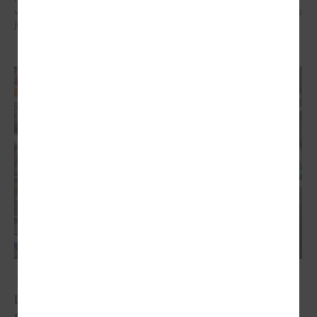
veidotājus, pētniekus un pilsoniskās sabiedrības līderus no visa Baltijas
jūras reģiona.
2026. gada 07. maijs
Latvijas pašvaldību balsis Briselē: veidojot
spēcīgu kohēzijas politiku un pašvaldību attīstību