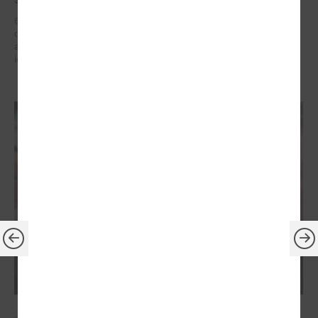
6. – 7. maijā Briselē Latvijas delegācija Eiropas Reģionu komitejā
dažādu augsta līmeņa sanāksmju ietvaros iestājās par reģionālās
attīstības politiku, kas ietver decentralizētu atbalstu pašvaldībām un
iedzīvotāju dzīves kvalitātes uzlabošanos reģionos.
2026. gada 21. aprīlis