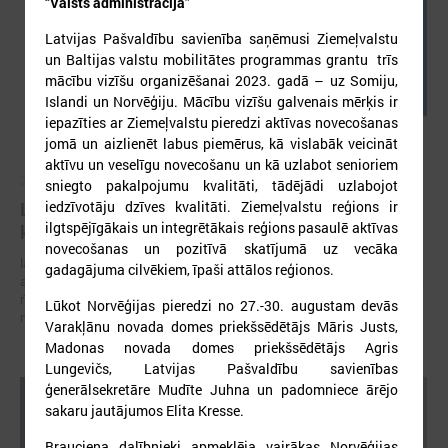
“Valsts administrācija”
Latvijas Pašvaldību savienība saņēmusi Ziemeļvalstu
un Baltijas valstu mobilitātes programmas grantu trīs
mācību vizīšu organizēšanai 2023. gadā – uz Somiju,
Islandi un Norvēģiju. Mācību vizīšu galvenais mērķis ir
iepazīties ar Ziemeļvalstu pieredzi aktīvas novecošanas
jomā un aizlienēt labus piemērus, kā vislabāk veicināt
aktīvu un veselīgu novecošanu un kā uzlabot senioriem
2026. gada 05. augusts
sniegto pakalpojumu kvalitāti, tādējādi uzlabojot
LPS aicina piedalīties seminārā “Stiprinot vietējās
iedzīvotāju dzīves kvalitāti. Ziemeļvalstu reģions ir
ilgtspējīgākais un integrētākais reģions pasaulē aktīvas
kopienas krīzē" 11. augustā, Cēsīs
novecošanas un pozitīvā skatījumā uz vecāka
latvijas Pašvaldību savienība sadarbībā ar Cēsu novada pašvaldību
gadagājuma cilvēkiem, īpaši attālos reģionos.
aicina piedalīties seminārā “Stiprinot vietējās kopienas krīzē: proaktīva
rīcība un pieredzes apmaiņa starp Ukrainas un ES pašvaldībām”, kas
Lūkot Norvēģijas pieredzi no 27.-30. augustam devās
notiks šī gada 11.augustā no plkst.10.00 līdz 15.30
Varakļānu novada domes priekšsēdētājs Māris Justs,
Madonas novada domes priekšsēdētājs Agris
Lungevičs, Latvijas Pašvaldību savienības
ģenerālsekretāre Mudīte Juhna un padomniece ārējo
sakaru jautājumos Elita Kresse.
Brauciena dalībnieki apmeklēja vairākas Norvēģijas