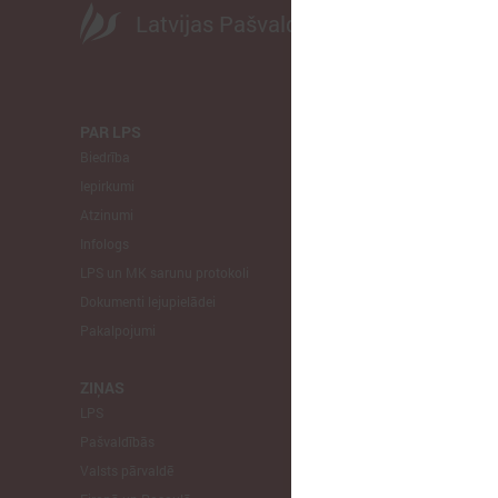
Latvijas Pašvaldību savienība
PAR LPS
KOMITEJA
Biedrība
Finanšu un 
Iepirkumi
Izglītības un
Atzinumi
Veselības un
Infologs
Reģionālās a
LPS un MK sarunu protokoli
Tautsaimniec
Dokumenti lejupielādei
Sporta jautā
Pakalpojumi
Informātikas
Mājokļu jau
ZIŅAS
LPS
STARPTAU
Pašvaldībās
Pārstāvniecīb
Valsts pārvaldē
Eiropas Reģi