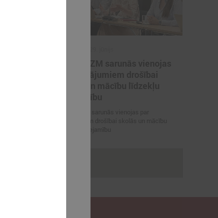
2026. gada 29. jūnijs
artneriem
LPS un IZM sarunās vienojas
ārvaldības
par risinājumiem drošībai
porta
skolās un mācību līdzekļu
pieejamību
 vienojas par
LPS un IZM sarunās vienojas par
viešanu sporta
risinājumiem drošībai skolās un mācību
līdzekļu pieejamību
rakstus