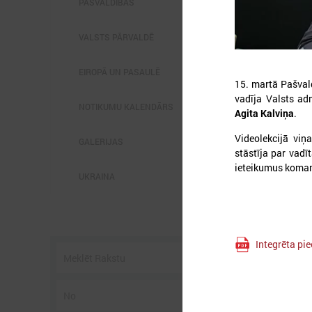
PAŠVALDĪBĀS
VALSTS PĀRVALDĒ
EIROPĀ UN PASAULĒ
15. martā Pašvald
vadīja Valsts adm
2
NOTIKUMU KALENDĀRS
Agita Kalviņa
.
Videolekcijā viņ
GALERIJAS
stāstīja par vadī
L
ieteikumus komand
p
UKRAINA
P
g
z
Integrēta pi