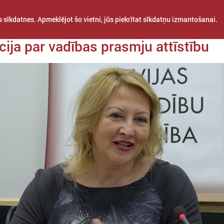
 sīkdatnes. Apmeklējot šo vietni, jūs piekrītat sīkdatņu izmantošanai.
a 12. marts
cija par vadības prasmju attīstību
STARPTAUTISKĀ
PROJEKTI
APVIENĪBAS
SADARBĪBA