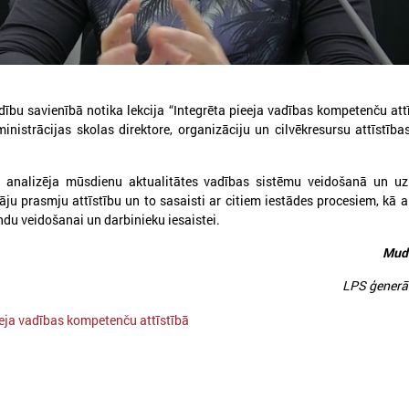
ību savienībā notika lekcija “Integrēta pieeja vadības kompetenču attī
inistrācijas skolas direktore, organizāciju un cilvēkresursu attīstība
026. gada 30. jūlijs
2026. gada 15. jūlijs
Latvijas Pašvaldību savienības
LPS: Interaktīvā kart
a analizēja mūsdienu aktualitātes vadības sistēmu veidošanā un uz
un Iekšlietu ministrijas sarunas
vienkopus parāda pl
tāju prasmju attīstību un to sasaisti ar citiem iestādes procesiem, kā a
detalizētu informācij
atvijas Pašvaldību savienība aicina
u veidošanai un darbinieku iesaistei.
tīklu Latvijā
iedalīties Iekšlietu ministrijas un Latvijas
ašvaldību savienības sarunās, kas notiks šī
Mudī
LPS: Interaktīvā karte vienk
ada 5. augustā plkst. 14:30 LPS 4. stāva
plašu un detalizētu informāci
ālē (Mazā Pils iela 1, Rīga).
LPS ģenerā
tīklu Latvijā
eeja vadības kompetenču attīstībā