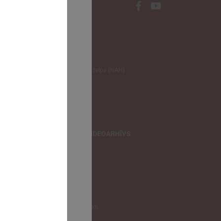
NODERĪGI
Klimata zināšanu telpa (NAH)
Bauhaus Latvijā
Jaunatnes lietas
Iepirkumu joma
apvienība
TIEŠRAIDES, VIDEOARHĪVS
Tiešraide
Videoarhīvs
Videoarhīvs-old
KONTAKTI
Pašvaldību kontakti
LPS