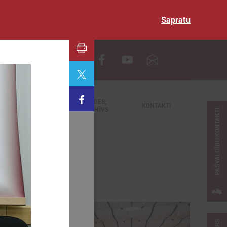
Sapratu
EN
TIEŠRAIDES,
NODERĪGI
KONTAKTI
VIDEOARHĪVS
PAŠVALDĪBU KONTAKTI