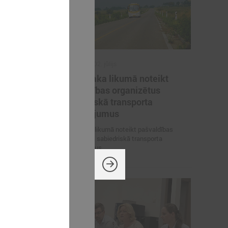
2026. gada 02. jūlijs
inistrija
LPS iesaka likumā noteikt
arbības
pašvaldības organizētus
un datu
sabiedriskā transporta
pārvadājumus
 pārrunā
LPS iesaka likumā noteikt pašvaldības
osacījumus un
organizētus sabiedriskā transporta
pārvadājumus