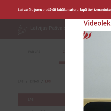
Lai varētu jums piedāvāt labāku saturu, lapā tiek izmantotas
Publicēts: 2018. gad
Videolek
Latvijas Pašvaldību savienība
PAR LPS
ZIŅAS
KOMITEJAS
LPS
ZIŅAS
LPS
LPS