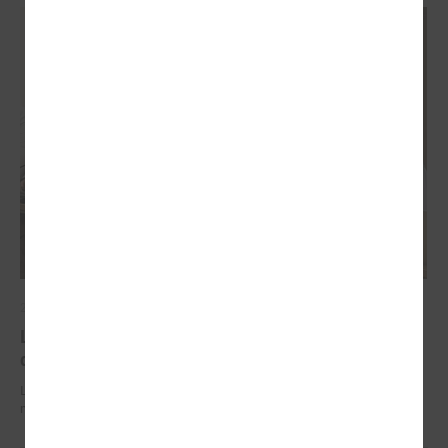
2026. gada 29. jūnijs
LPS un IZM sarunās vienojas par risinājumiem
drošībai skolās un mācību līdzekļu pieejamību
LPS un IZM sarunās vienojas par risinājumiem drošībai skolās un
mācību līdzekļu pieejamību