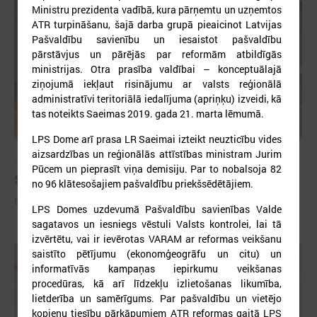
Ministru prezidenta vadībā, kura pārņemtu un uzņemtos
ATR turpināšanu, šajā darba grupā pieaicinot Latvijas
Pašvaldību savienību un iesaistot pašvaldību
pārstāvjus un pārējās par reformām atbildīgās
ministrijas. Otra prasība valdībai – konceptuālajā
ziņojumā iekļaut risinājumu ar valsts reģionālā
administratīvi teritoriālā iedalījuma (apriņķu) izveidi, kā
tas noteikts Saeimas 2019. gada 21. marta lēmumā.
LPS Dome arī prasa LR Saeimai izteikt neuzticību vides
aizsardzības un reģionālās attīstības ministram Jurim
2026. gada 09. jūlijs
Pūcem un pieprasīt viņa demisiju. Par to nobalsoja 82
Sumināti Latvijas labākie tirgotāji
no 96 klātesošajiem pašvaldību priekšsēdētājiem.
Sumināti Latvijas labākie tirgotāji
LPS Domes uzdevumā Pašvaldību savienības Valde
sagatavos un iesniegs vēstuli Valsts kontrolei, lai tā
izvērtētu, vai ir ievērotas VARAM ar reformas veikšanu
saistīto pētījumu (ekonomģeogrāfu un citu) un
informatīvās kampaņas iepirkumu veikšanas
procedūras, kā arī līdzekļu izlietošanas likumība,
lietderība un samērīgums. Par pašvaldību un vietējo
kopienu tiesību pārkāpumiem ATR reformas gaitā LPS