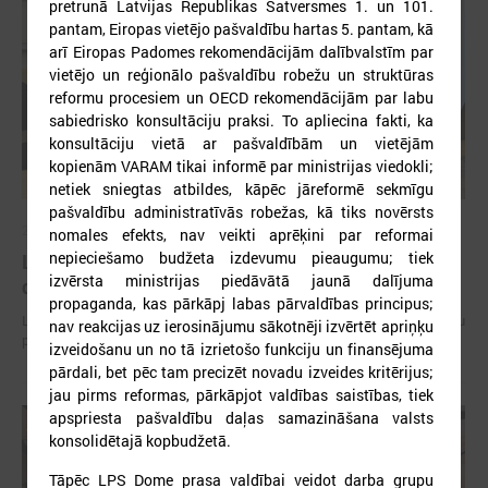
pretrunā Latvijas Republikas Satversmes 1. un 101.
pantam, Eiropas vietējo pašvaldību hartas 5. pantam, kā
arī Eiropas Padomes rekomendācijām dalībvalstīm par
vietējo un reģionālo pašvaldību robežu un struktūras
reformu procesiem un OECD rekomendācijām par labu
sabiedrisko konsultāciju praksi. To apliecina fakti, ka
konsultāciju vietā ar pašvaldībām un vietējām
kopienām VARAM tikai informē par ministrijas viedokli;
netiek sniegtas atbildes, kāpēc jāreformē sekmīgu
pašvaldību administratīvās robežas, kā tiks novērsts
2026. gada 15. jūlijs
nomales efekts, nav veikti aprēķini par reformai
nepieciešamo budžeta izdevumu pieaugumu; tiek
LPS: Interaktīvā karte vienkopus parāda plašu un
izvērsta ministrijas piedāvātā jaunā dalījuma
detalizētu informāciju par skolu tīklu Latvijā
propaganda, kas pārkāpj labas pārvaldības principus;
LPS: Interaktīvā karte vienkopus parāda plašu un detalizētu informāciju
nav reakcijas uz ierosinājumu sākotnēji izvērtēt apriņķu
par skolu tīklu Latvijā
izveidošanu un no tā izrietošo funkciju un finansējuma
pārdali, bet pēc tam precizēt novadu izveides kritērijus;
jau pirms reformas, pārkāpjot valdības saistības, tiek
apspriesta pašvaldību daļas samazināšana valsts
konsolidētajā kopbudžetā.
Tāpēc LPS Dome prasa valdībai veidot darba grupu