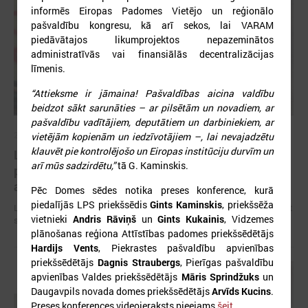
informēs Eiropas Padomes Vietējo un reģionālo
pašvaldību kongresu, kā arī sekos, lai VARAM
piedāvātajos likumprojektos nepazeminātos
administratīvās vai finansiālās decentralizācijas
līmenis.
“Attieksme ir jāmaina! Pašvaldības aicina valdību
beidzot sākt sarunāties – ar pilsētām un novadiem, ar
pašvaldību vadītājiem, deputātiem un darbiniekiem, ar
2026. gada 09. jūlijs
vietējām kopienām un iedzīvotājiem –, lai nevajadzētu
klauvēt pie kontrolējošo un Eiropas institūciju durvīm un
LPS: apreibinošu vielu ietekmē esošu bērnu
arī mūs sadzirdētu,”
tā G. Kaminskis.
profilakses iestādi nedrīkst slēgt bez droša
alternatīva risinājuma
Pēc Domes sēdes notika preses konference, kurā
piedalījās LPS priekšsēdis
Gints Kaminskis
, priekšsēža
LPS: apreibinošu vielu ietekmē esošu bērnu profilakses iestādi nedrīkst
vietnieki
Andris Rāviņš
un
Gints Kukainis
, Vidzemes
slēgt bez droša alternatīva risinājuma
plānošanas reģiona Attīstības padomes priekšsēdētājs
Hardijs Vents
, Piekrastes pašvaldību apvienības
priekšsēdētājs
Dagnis Straubergs
, Pierīgas pašvaldību
apvienības Valdes priekšsēdētājs
Māris Sprindžuks
un
Daugavpils novada domes priekšsēdētājs
Arvīds Kucins
.
Preses konferences videoieraksts pieejams
šeit
.