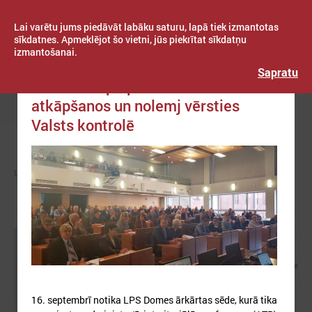
Lai varētu jums piedāvāt labāku saturu, lapā tiek izmantotas
sīkdatnes. Apmeklējot šo vietni, jūs piekrītat sīkdatņu
izmantošanai.
Publicēts: 2019. gada 01. oktobris
Latvijas Pašvaldību savienība
Sapratu
LPS Dome pieprasa ministra Pūces
atkāpšanos un nolemj vērsties
Izvēlne
Valsts kontrolē
LPS
ZIŅAS
LPS
16. septembrī notika LPS Domes ārkārtas sēde, kurā tika