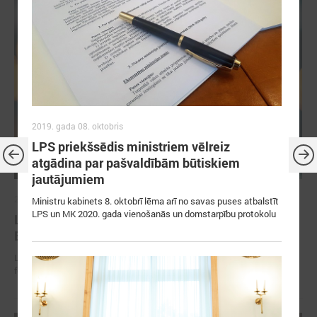
2019. gada 08. oktobris
LPS priekšsēdis ministriem vēlreiz
atgādina par pašvaldībām būtiskiem
jautājumiem
2026. gada 30. jūnijs
Ministru kabinets 8. oktobrī lēma arī no savas puses atbalstīt
LPS un MK 2020. gada vienošanās un domstarpību protokolu
LPS: ir savlaicīgi jāgatavo projektu pieteikumi
Eiropas Konkurētspējas fondam
LPS: ir savlaicīgi jāgatavo projektu pieteikumi Eiropas Konkurētspējas
fondam