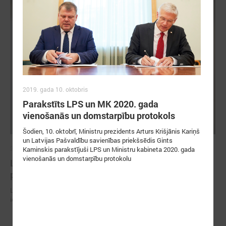
2019. gada 10. oktobris
Parakstīts LPS un MK 2020. gada
vienošanās un domstarpību protokols
Šodien, 10. oktobrī, Ministru prezidents Arturs Krišjānis Kariņš
un Latvijas Pašvaldību savienības priekšsēdis Gints
2026. gada 30. jūnijs
Kaminskis parakstījuši LPS un Ministru kabineta 2020. gada
vienošanās un domstarpību protokolu
LPS ar sadarbības partneriem vienojas par labas
pārvaldības principu ieviešanu sporta nozarē
LPS ar sadarbības partneriem vienojas par labas pārvaldības principu
ieviešanu sporta nozarē