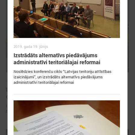
2019. gada 19. jūnijs
Izstrādāts alternatīvs piedāvājums
administratīvi teritoriālajai reformai
Noslēdzies konferenču cikls “Latvijas teritoriju attīstības
izaicinājumi”, un izstrādāts alternatīvs piedāvājums
2026. gada 02. jūlijs
administratīvi teritoriālajai reformai
LPS iesaka likumā noteikt pašvaldības
organizētus sabiedriskā transporta pārvadājumus
LPS iesaka likumā noteikt pašvaldības organizētus sabiedriskā
transporta pārvadājumus