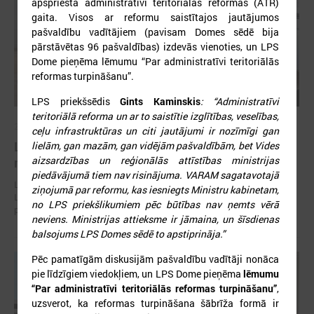
apspriesta administratīvi teritoriālās reformas (ATR)
gaita. Visos ar reformu saistītajos jautājumos
pašvaldību vadītājiem (pavisam Domes sēdē bija
pārstāvētas 96 pašvaldības) izdevās vienoties, un LPS
Dome pieņēma lēmumu “Par administratīvi teritoriālās
reformas turpināšanu”.
LPS priekšsēdis
Gints Kaminskis
: “Administratīvi
teritoriālā reforma un ar to saistītie izglītības, veselības,
2026. gada 30. jūlijs
ceļu infrastruktūras un citi jautājumi ir nozīmīgi gan
Latvijas Pašvaldību savienības un Iekšlietu
lielām, gan mazām, gan vidējām pašvaldībām, bet Vides
aizsardzības un reģionālās attīstības ministrijas
ministrijas sarunas
piedāvājumā tiem nav risinājuma. VARAM sagatavotajā
Latvijas Pašvaldību savienība aicina piedalīties Iekšlietu ministrijas un
ziņojumā par reformu, kas iesniegts Ministru kabinetam,
Latvijas Pašvaldību savienības sarunās, kas notiks šī gada 5. augustā
no LPS priekšlikumiem pēc būtības nav ņemts vērā
plkst. 14:30 LPS 4. stāva zālē (Mazā Pils iela 1, Rīga).
neviens. Ministrijas attieksme ir jāmaina, un šīsdienas
balsojums LPS Domes sēdē to apstiprināja.”
Pēc pamatīgām diskusijām pašvaldību vadītāji nonāca
pie līdzīgiem viedokļiem, un LPS Dome pieņēma
lēmumu
“Par administratīvi teritoriālās reformas turpināšanu”
,
uzsverot, ka reformas turpināšana šābrīža formā ir