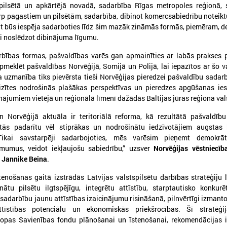
pilsētā un apkārtējā novadā, sadarbība Rīgas metropoles reģionā, 
p pagastiem un pilsētām, sadarbība, dibinot komercsabiedrību noteikt
at būs iespēja sadarboties līdz šim mazāk zināmās formās, piemēram, 
i noslēdzot dibinājuma līgumu.
026. gada 30. jūnijs
2026. gada 30. jūnijs
arbības formas, pašvaldības varēs gan apmainīties ar labās prakses
LPS: ir savlaicīgi jāgatavo
LPS ar sadarbības p
apmeklēt pašvaldības Norvēģijā, Somijā un Polijā, lai iepazītos ar šo v
projektu pieteikumi Eiropas
vienojas par labas p
ela uzmanība tiks pievērsta tieši Norvēģijas pieredzei pašvaldību sadarb
izītes nodrošinās plašākas perspektīvas un pieredzes apgūšanas ies
Konkurētspējas fondam
principu ieviešanu s
nājumiem vietējā un reģionālā līmenī dažādās Baltijas jūras reģiona vals
nozarē
PS: ir savlaicīgi jāgatavo projektu
pieteikumi Eiropas Konkurētspējas fondam
n Norvēģijā aktuāla ir teritoriālā reforma, kā rezultātā pašvaldību
LPS ar sadarbības partneriem
labas pārvaldības principu ie
tās padarītu vēl stiprākas un nodrošinātu iedzīvotājiem augstas k
nozarē
Tikai savstarpēji sadarbojoties, mēs varēsim pieņemt demokrā
mumus, veidot iekļaujošu sabiedrību,” uzsver
Norvēģijas vēstniecīb
e Jannike Beina
.
Ielādēt vecākus 
enošanas gaitā izstrādās Latvijas valstspilsētu darbības stratēģiju 
nātu pilsētu ilgtspējīgu, integrētu attīstību, starptautisko konkur
u sadarbību jaunu attīstības izaicinājumu risināšanā, pilnvērtīgi izmanto
attīstības potenciālu un ekonomiskās priekšrocības. Šī stratēģij
ropas Savienības fondu plānošanai un īstenošanai, rekomendācijas i