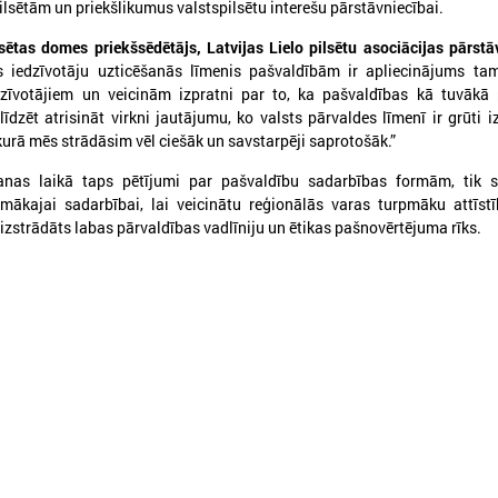
pilsētām un priekšlikumus valstspilsētu interešu pārstāvniecībai.
sētas domes priekšsēdētājs, Latvijas Lielo pilsētu asociācijas pārstā
is iedzīvotāju uzticēšanās līmenis pašvaldībām ir apliecinājums ta
zīvotājiem un veicinām izpratni par to, ka pašvaldības kā tuvākā 
līdzēt atrisināt virkni jautājumu, ko valsts pārvaldes līmenī ir grūti iz
S
PROJEKTI
 kurā mēs strādāsim vēl ciešāk un savstarpēji saprotošāk.”
ekonomikas komiteja
Aktīvie projekti
šanas laikā taps pētījumi par pašvaldību sadarbības formām, tik s
 kultūras komiteja
Īstenotie projekti
pmākajai sadarbībai, lai veicinātu reģionālās varas turpmāku attīst
 sociālo jautājumu komiteja
izstrādāts labas pārvaldības vadlīniju un ētikas pašnovērtējuma rīks.
APVIENĪBAS
ttīstības un sadarbības komiteja
Reģionālo attīstības centru un novadu 
ības komiteja
Biedrība "Rīgas metropole"
jumu apakškomiteja
Piekrastes pašvaldību apvienība
 jautājumu apakškomiteja
Pašvaldību izpilddirektoru asociācija
tājumu apakškomiteja
Pašvaldību IKT Asociācija
Bāriņtiesu darbinieku asociācija
TISKĀ SADARBĪBA
a Briselē
Sociālo aprūpes institūciju apvienība
onu Komiteja
Sociālo dienestu vadītāju apvienība