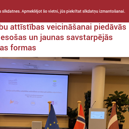
 sīkdatnes. Apmeklējot šo vietni, jūs piekrītat sīkdatņu izmantošanai.
da 16. septembris
bu attīstības veicināšanai piedāvās
 esošas un jaunas savstarpējās
bas formas
STARPTAUTISKĀ
PROJEKTI
APVIENĪBAS
SADARBĪBA