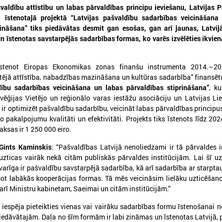
valdību attīstību un labas pārvaldības principu ieviešanu, Latvijas 
) īstenotajā projektā “Latvijas pašvaldību sadarbības veicināšana
rināšana” tiks piedāvātas desmit gan esošas, gan arī jaunas, Latvij
īstenotas savstarpējās sadarbības formas, ko varēs izvēlēties ikvien
026. gada 09. jūlijs
2026. gada 07. jūlijs
īstenot Eiropas Ekonomikas zonas finanšu instrumenta 2014.–2
LPS: apreibinošu vielu ietekmē
LPS un Labklājības m
ējā attīstība, nabadzības mazināšana un kultūras sadarbība” finansēt
esošu bērnu profilakses iestādi
pārrunā DigiSoc sad
dību sadarbības veicināšana un labas pārvaldības stiprināšana”
, k
ēģijas Vietējo un reģionālo varas iestāžu asociāciju un Latvijas Lie
nedrīkst slēgt bez droša
līguma nosacījumus 
 ir optimizēt pašvaldību sadarbību, veicināt labas pārvaldības principus
alternatīva risinājuma
pārvaldību
o pakalpojumu kvalitāti un efektivitāti. Projekts tiks īstenots līdz 20
PS: apreibinošu vielu ietekmē esošu bērnu
LPS un Labklājības ministrija
aksas ir 1 250 000 eiro.
rofilakses iestādi nedrīkst slēgt bez droša
DigiSoc sadarbības līguma n
lternatīva risinājuma
datu pārvaldību
Gints Kaminskis
: “Pašvaldības Latvijā nenoliedzami ir tā pārvaldes in
 uzticas vairāk nekā citām publiskās pārvaldes institūcijām. Lai šī u
 svarīga ir pašvaldību savstarpējā sadarbība, kā arī sadarbība ar starpta
šot labākās kooperācijas formas. Tā mēs veicināsim lielāku uzticēšano
t arī Ministru kabinetam, Saeimai un citām institūcijām.”
iespēja pieteikties vienas vai vairāku sadarbības formu īstenošanai
iedāvātajām. Daļa no šīm formām ir labi zināmas un īstenotas Latvijā,