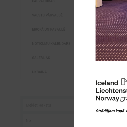
PAŠVALDĪBĀS
VALSTS PĀRVALDĒ
EIROPĀ UN PASAULĒ
2
NOTIKUMU KALENDĀRS
GALERIJAS
L
p
UKRAINA
P
g
z
Strādājam kopā k