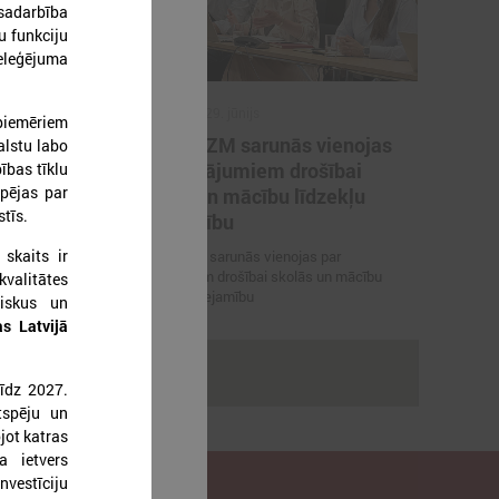
sadarbība
u funkciju
deleģējuma
2026. gada 29. jūnijs
 piemēriem
artneriem
LPS un IZM sarunās vienojas
alstu labo
ārvaldības
par risinājumiem drošībai
ības tīklu
pējas par
porta
skolās un mācību līdzekļu
tīs.
pieejamību
 skaits ir
 vienojas par
LPS un IZM sarunās vienojas par
viešanu sporta
risinājumiem drošībai skolās un mācību
valitātes
līdzekļu pieejamību
tiskus un
as Latvijā
rakstus
līdz 2027.
ētspēju un
jot katras
a ietvers
nvestīciju