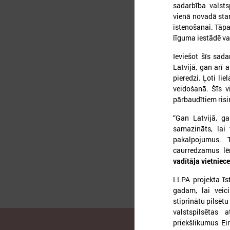
sadarbība valsts
vienā novadā star
īstenošanai. Tāp
līguma iestādē va
2
Ieviešot šīs sad
Latvijā, gan arī 
pieredzi. Ļoti li
veidošanā. Šīs v
pārbaudītiem risi
L
“Gan Latvijā, ga
samazināts, lai 
pakalpojumus. 
caurredzamus lē
vadītāja vietniec
LLPA projekta īst
gadam, lai veici
stiprinātu pilsēt
valstspilsētas 
priekšlikumus Ei