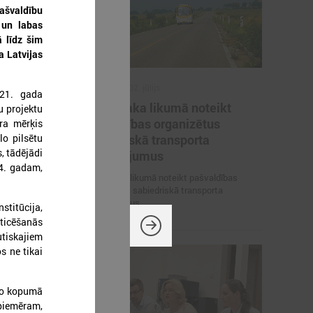
Pašvaldību
 un labas
ā līdz šim
a Latvijas
2026. gada 02. jūlijs
021. gada
inistrija
LPS iesaka likumā noteikt
u projektu
arbības
pašvaldības organizētus
ura mērķis
lo pilsētu
un datu
sabiedriskā transporta
, tādējādi
pārvadājumus
24. gadam,
 pārrunā
LPS iesaka likumā noteikt pašvaldības
osacījumus un
organizētus sabiedriskā transporta
pārvadājumus
stitūcija,
zticēšanās
utiskajiem
s ne tikai
 no kopumā
 piemēram,