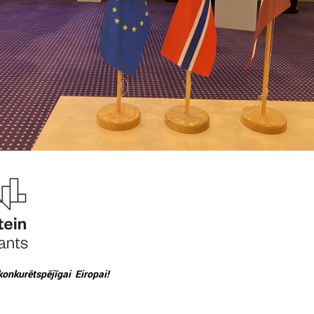
026. gada 30. jūlijs
2026. gada 15. jūlijs
Latvijas Pašvaldību savienības
LPS: Interaktīvā kart
un Iekšlietu ministrijas sarunas
vienkopus parāda pl
detalizētu informācij
atvijas Pašvaldību savienība aicina
tīklu Latvijā
iedalīties Iekšlietu ministrijas un Latvijas
ašvaldību savienības sarunās, kas notiks šī
LPS: Interaktīvā karte vienk
ada 5. augustā plkst. 14:30 LPS 4. stāva
plašu un detalizētu informāci
ālē (Mazā Pils iela 1, Rīga).
tīklu Latvijā
onkurētspējīgai Eiropai!