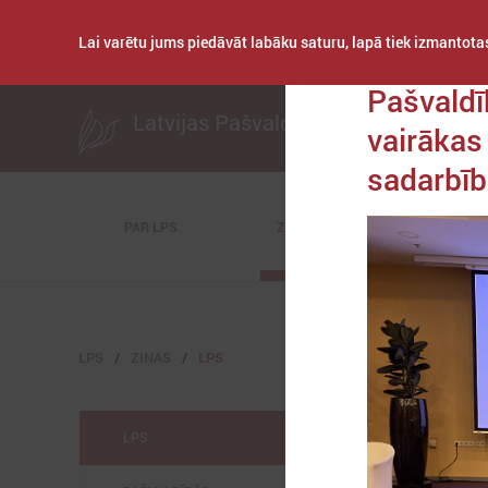
Lai varētu jums piedāvāt labāku saturu, lapā tiek izmantotas
Publicēts: 2021. ga
Pašvaldī
Latvijas Pašvaldību savienība
vairākas
sadarbī
PAR LPS
ZIŅAS
KOMITEJAS
LPS
ZIŅAS
LPS
LPS