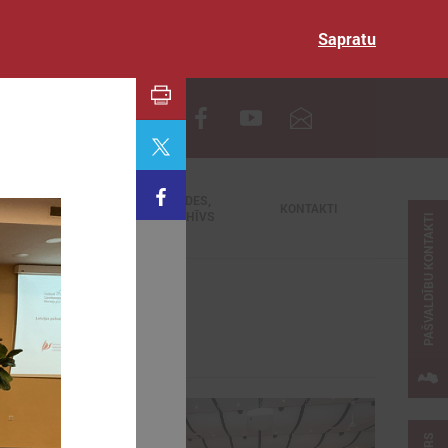
Sapratu
EN
TIEŠRAIDES,
NODERĪGI
KONTAKTI
VIDEOARHĪVS
PAŠVALDĪBU KONTAKTI