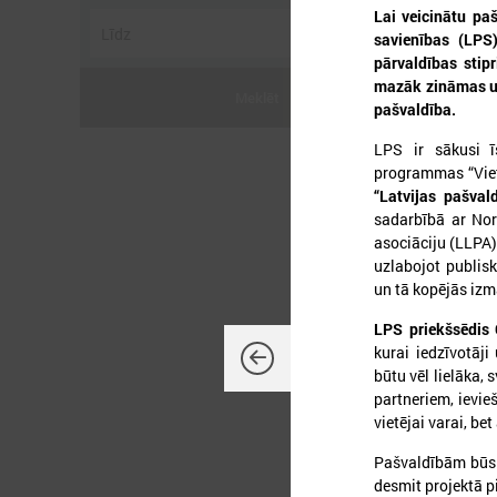
Lai veicinātu paš
savienības (LPS
pārvaldības stip
mazāk zināmas un 
Meklēt
pašvaldība.
2
LPS ir sākusi 
programmas “Viet
“Latvijas pašval
sadarbībā ar Norv
asociāciju (LLPA)
uzlabojot publisk
L
un tā kopējās izm
p
a
LPS priekšsēdis 
kurai iedzīvotāji
būtu vēl lielāka,
partneriem, ievie
vietējai varai, be
Pašvaldībām būs 
desmit projektā p