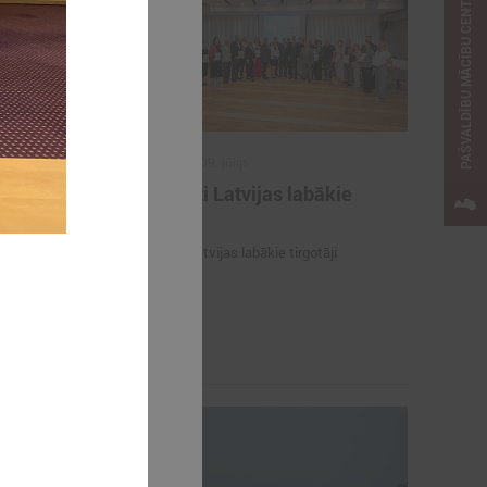
PAŠVALDĪBU MĀCĪBU CENTRS
2026. gada 09. jūlijs
e
Sumināti Latvijas labākie
ašu un
tirgotāji
u par skolu
Sumināti Latvijas labākie tirgotāji
opus parāda
ju par skolu