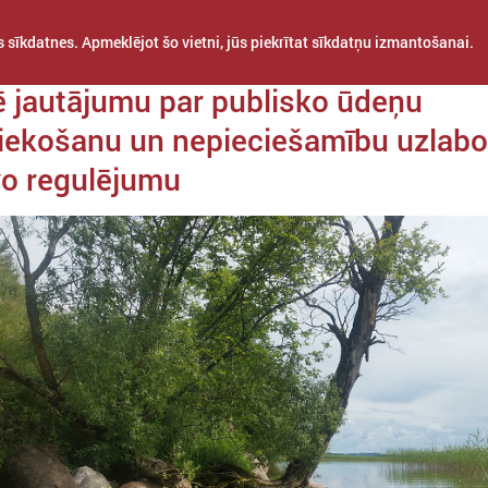
 sīkdatnes. Apmeklējot šo vietni, jūs piekrītat sīkdatņu izmantošanai.
a 07. oktobris
ē jautājumu par publisko ūdeņu
iekošanu un nepieciešamību uzlabo
o regulējumu
STARPTAUTISKĀ
PROJEKTI
APVIENĪBAS
SADARBĪBA