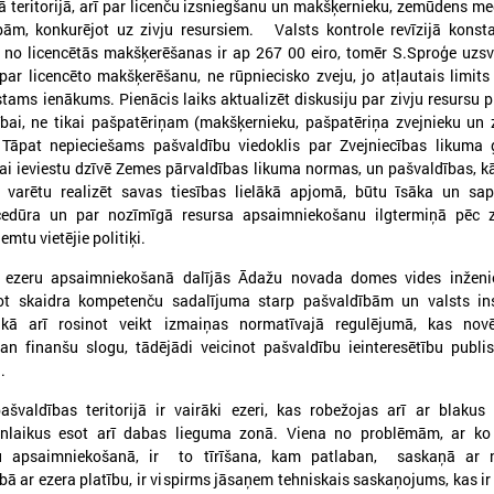
 teritorijā, arī par licenču izsniegšanu un makšķernieku, zemūdens m
ībām, konkurējot uz zivju resursiem. Valsts kontrole revīzijā konsta
 no licencētās makšķerēšanas ir ap 267 00 eiro, tomēr S.Sproģe uzsv
par licencēto makšķerēšanu, ne rūpniecisko zveju, jo atļautais limits 
stams ienākums. Pienācis laiks aktualizēt diskusiju par zivju resursu 
026. gada 30. jūnijs
2026. gada 30. jūnijs
ībai, ne tikai pašpatēriņam (makšķernieku, pašpatēriņa zvejnieku u
LPS: ir savlaicīgi jāgatavo
LPS ar sadarbības p
 Tāpat nepieciešams pašvaldību viedoklis par Zvejniecības likuma 
projektu pieteikumi Eiropas
vienojas par labas p
ai ieviestu dzīvē Zemes pārvaldības likuma normas, un pašvaldības, k
s varētu realizēt savas tiesības lielākā apjomā, būtu īsāka un sa
Konkurētspējas fondam
principu ieviešanu s
ocedūra un par nozīmīgā resursa apsaimniekošanu ilgtermiņā pēc z
nozarē
PS: ir savlaicīgi jāgatavo projektu
mtu vietējie politiķi.
pieteikumi Eiropas Konkurētspējas fondam
LPS ar sadarbības partneriem
labas pārvaldības principu ie
i ezeru apsaimniekošanā dalījās Ādažu novada domes vides inženi
nozarē
rot skaidra kompetenču sadalījuma starp pašvaldībām un valsts ins
 kā arī rosinot veikt izmaiņas normatīvajā regulējumā, kas nov
gan finanšu slogu, tādējādi veicinot pašvaldību ieinteresētību publ
Ielādēt vecākus 
.
valdības teritorijā ir vairāki ezeri, kas robežojas arī ar blakus
enlaikus esot arī dabas lieguma zonā. Viena no problēmām, ar ko
u apsaimniekošanā, ir to tīrīšana, kam patlaban, saskaņā ar 
bā ar ezera platību, ir vispirms jāsaņem tehniskais saskaņojums, kas ir 