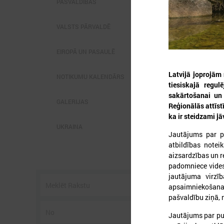
PAŠVALDĪBĀS
VALSTS PĀRVALDĒ
EIROPĀ UN PASAULĒ
Latvijā joprojām
2
NOTIKUMU KALENDĀRS
tiesiskajā regu
sakārtošanai un
GALERIJAS
Reģionālās attīst
ka ir steidzami j
L
p
UKRAINA
Jautājums par p
P
g
atbildības notei
z
aizsardzības un r
padomniece vides
jautājuma virzī
apsaimniekošana p
pašvaldību ziņā, 
Jautājums par pub