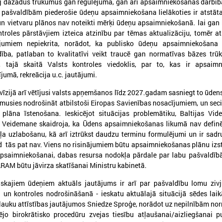
lāj dažādus trūkumus gan regulējumā, gan arī apsaimniekošanas darbīb
ā pašvaldībām piederošie ūdeņu apsaimniekošana lielākoties ir atstāt
un vietvaru plānos nav noteikti mērķi ūdeņu apsaimniekošanā. lai gan
ntroles pārstāvjiem izteica atzinību par tēmas aktualizāciju, tomēr a
ājumiem nepiekrita, norādot, ka publisko ūdeņu apsaimniekošana 
dība, patlaban to kvalitatīvi veikt traucē gan normatīvas bāzes tr
026. gada 09. jūlijs
2026. gada 07. jūlijs
i, tajā skaitā Valsts kontroles viedoklis, par to, kas ir apsaimn
umā, rekreācija u.c. jautājumi.
LPS: apreibinošu vielu ietekmē
LPS un Labklājības m
esošu bērnu profilakses iestādi
pārrunā DigiSoc sad
evīzijā arī vētījusi valsts apņemšanos līdz 2027.gadam sasniegt to ūdens 
nedrīkst slēgt bez droša
līguma nosacījumus 
ēmusies nodrošināt atbilstoši Eiropas Savienības nosacījumiem, un seci
alternatīva risinājuma
pārvaldību
 plāna īstenošana. Ieskicējot situācijas problemātiku, Baltijas Vi
a Veidemane skaidroja, ka Ūdens apsaimniekošanas likumā nav definē
PS: apreibinošu vielu ietekmē esošu bērnu
LPS un Labklājības ministrija
ļa uzlabošanu, kā arī iztrūkst daudzu terminu formulējumi un ir sad
rofilakses iestādi nedrīkst slēgt bez droša
DigiSoc sadarbības līguma n
lternatīva risinājuma
datu pārvaldību
īd tās pat nav. Viens no risinājumiem būtu apsaimniekošanas plānu izs
psaimniekošanai, dabas resursa nodokļa pārdale par labu pašvaldībā
RAM būtu jāvirza skatīšanai Ministru kabinetā.
iskajiem ūdeņiem aktuāls jautājums ir arī par pašvaldību lomu zivj
un kontroles nodrošināšanā - ieskatu aktuālajā situācijā sēdes lai
auku attīstības jautājumos Sniedze Sproģe, norādot uz nepilnībām no
o birokrātisko procedūru zvejas tiesību atļaušanai/aizliegšanai pu