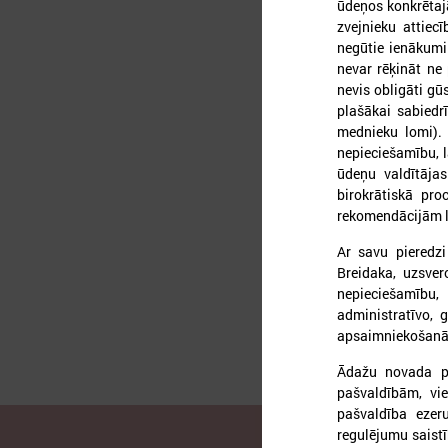
ūdeņos konkrētajā
zvejnieku attiec
negūtie ienākumi
nevar rēķināt ne 
nevis obligāti gū
2
plašākai sabiedr
mednieku lomi).
nepieciešamību, l
ūdeņu valdītāja
birokrātiskā pr
L
rekomendācijām le
Ar savu pieredz
Breidaka, uzsve
nepieciešamību,
administratīvo, 
apsaimniekošanā
Ādažu novada paš
pašvaldībām, vi
pašvaldība ezer
regulējumu saistī