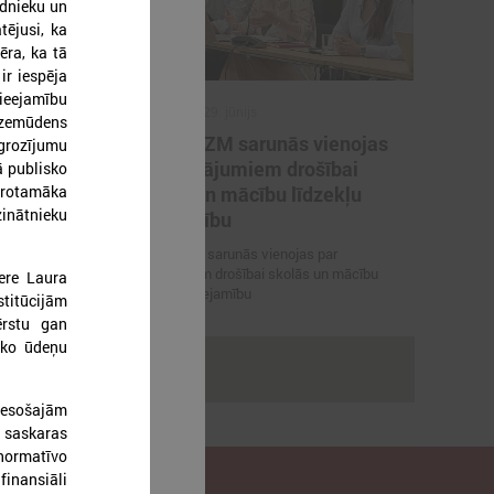
ednieku un
tējusi, ka
ēra, ka tā
ir iespēja
pieejamību
2026. gada 29. jūnijs
n zemūdens
artneriem
LPS un IZM sarunās vienojas
grozījumu
ārvaldības
par risinājumiem drošībai
ā publisko
protamāka
porta
skolās un mācību līdzekļu
inātnieku
pieejamību
 vienojas par
LPS un IZM sarunās vienojas par
viešanu sporta
risinājumiem drošībai skolās un mācību
ere Laura
līdzekļu pieejamību
titūcijām
ērstu gan
isko ūdeņu
rakstus
 esošajām
 saskaras
normatīvo
finansiāli