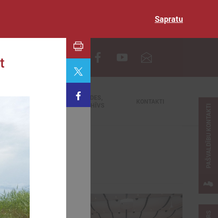
Sapratu
EN
t
TIEŠRAIDES,
NODERĪGI
KONTAKTI
VIDEOARHĪVS
PAŠVALDĪBU KONTAKTI