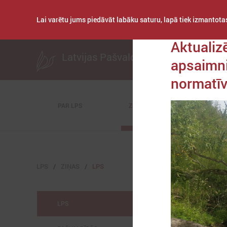
Lai varētu jums piedāvāt labāku saturu, lapā tiek izmantotas
Publicēts: 2021. gad
Aktualiz
Latvijas Pašvaldību savienība
apsaimn
normatīv
PAR LPS
ZIŅAS
KOMITEJAS
LPS
ZIŅAS
LPS
LPS