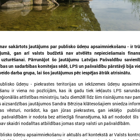
 nav sakārtots jautājums par publisko ūdeņu apsaimniekošanu - ir t
026. gada 30. jūlijs
2026. gada 15. jūlijs
lējumā, gan arī valsts budžetā nav atvēlēts nepieciešamais finan
Latvijas Pašvaldību savienības
LPS: Interaktīvā kart
 uzturēšanai. Pārrunājot šo jautājumu Latvijas Pašvaldību savienī
un Iekšlietu ministrijas sarunas
vienkopus parāda pl
ības un sadarbības komitejas sēdē, LPS un pašvaldību pārstāvji bija vie
detalizētu informācij
āveido darba grupa, lai šos jautājumus pēc iespējas ātrāk atrisinātu.
atvijas Pašvaldību savienība aicina
tīklu Latvijā
iedalīties Iekšlietu ministrijas un Latvijas
ublisko ūdeņu - piekrastes teritorijas un iekšzemes ūdeņu apsaimn
ašvaldību savienības sarunās, kas notiks šī
LPS: Interaktīvā karte vienk
ada 5. augustā plkst. 14:30 LPS 4. stāva
kšanu ir viena no pozīcijām, kas ik gadu tiek iekļauts LPS sarunās
plašu un detalizētu informāci
ālē (Mazā Pils iela 1, Rīga).
eģionālās attīstības ministriju, taču diemžēl līdz šim risinājums nav pa
tīklu Latvijā
 aizsardzības jautājumos Sandra Bērziņa klātesošajiem sniedza infor
bas vēsturi, norādot, ka gan jūras piekrastes, gan iekšējo publi
ašvaldībām ir nodota bez attiecīgā finansējuma, kā arī nododot šīs t
nav skaidri nodalītas atbildības jomas starp valsti un pašvaldībām.
lisko ūdeņu apsaimniekošanu ir aktuāls arī kontekstā ar Valsts kontro