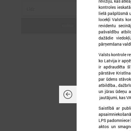
revīziju, kas atk
kontroles ieskat
lielā pašplūsmā 
locekļi Valsts ko
revidentu secin
Meklēt
pašvaldību atbil
2
dažādie viedokļ
pārņemšana valdīj
Valsts kontrole r
ko Latvija ir apņ
ir apdraudēta šī
pārstāve Kristīn
L
par ūdens stāvok
p
a
atbildība., dažbr
un jūras ūdeņu a
jautājumi, kas VA
Saistībā ar publ
apsaimniekošanā 
LPS padomniece l
aktos un smagnēj