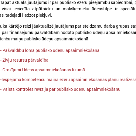
. Tāpat aktuāls jautājums ir par publisko ezeru pieejamību sabiedrībai,
 visai iecienīta atpūtnieku un makšķernieku ūdenstilpe, ir speciāli
, tādējādi liedzot piekļuvi.
, ka kārtējo reizi jāaktualizē jautājums par steidzamu darba grupas s
kai par finansējumu pašvaldībām nodoto publisko ūdeņu apsaimniekošan
S
PROJEKTI
tenču maiņu publisko ūdeņu apsaimniekošanā.
ekonomikas komiteja
Aktīvie projekti
 - Pašvaldību loma publisko ūdeņu apsaimniekošanā
 kultūras komiteja
Īstenotie projekti
 sociālo jautājumu komiteja
- Zivju resursu pārvaldība
APVIENĪBAS
ttīstības un sadarbības komiteja
 - Grozījumi Ūdens apsaimniekošanas likumā
Reģionālo attīstības centru un novadu 
ības komiteja
a -Iespējamā kompetenču maiņa ezeru apsaimniekošanas plānu realizēš
Biedrība "Rīgas metropole"
jumu apakškomiteja
 - Valsts kontroles revīzija par publisko ūdeņu apsaimniekošanu
Piekrastes pašvaldību apvienība
 jautājumu apakškomiteja
Pašvaldību izpilddirektoru asociācija
tājumu apakškomiteja
Pašvaldību IKT Asociācija
Bāriņtiesu darbinieku asociācija
TISKĀ SADARBĪBA
a Briselē
Sociālo aprūpes institūciju apvienība
onu Komiteja
Sociālo dienestu vadītāju apvienība