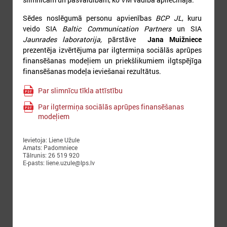
17
18
19
20
21
22
23
Sēdes noslēgumā personu apvienības
BCP JL
, kuru
veido SIA
Baltic Communication Partners
un SIA
Jaunrades laboratorija,
pārstāve
Jana Muižniece
prezentēja izvērtējuma par ilgtermiņa sociālās aprūpes
finansēšanas modeļiem un priekšlikumiem ilgtspējīga
finansēšanas modeļa ieviešanai rezultātus.
24
25
26
27
28
29
30
Par slimnīcu tīkla attīstību
Par ilgtermiņa sociālās aprūpes finansēšanas
modeļiem
Ievietoja: Liene Užule
Amats: Padomniece
Tālrunis: 26 519 920
31
E-pasts: liene.uzule@lps.lv