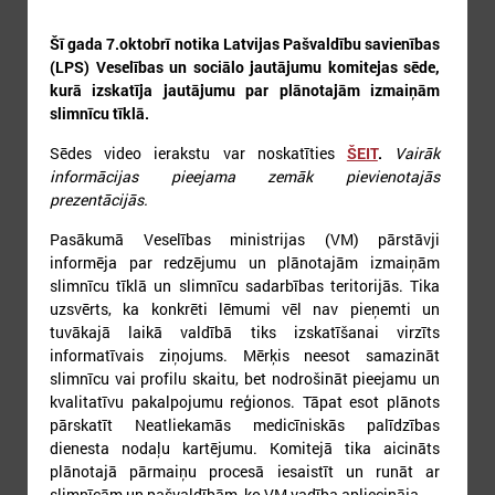
Šī gada 7.oktobrī
notika Latvijas Pašvaldību savienības
(LPS) Veselības un sociālo jautājumu komitejas sēde,
kurā izskatīja jautājumu par plānotajām izmaiņām
slimnīcu tīklā.
3
4
5
6
7
8
9
Sēdes video ierakstu var noskatīties
ŠEIT
.
Vairāk
informācijas pieejama zemāk pievienotajās
prezentācijās.
Pasākumā Veselības ministrijas (VM) pārstāvji
informēja par redzējumu un plānotajām izmaiņām
slimnīcu tīklā un slimnīcu sadarbības teritorijās. Tika
uzsvērts, ka konkrēti lēmumi vēl nav pieņemti un
10
11
12
13
14
15
16
tuvākajā laikā valdībā tiks izskatīšanai virzīts
informatīvais ziņojums. Mērķis neesot samazināt
slimnīcu vai profilu skaitu, bet nodrošināt pieejamu un
kvalitatīvu pakalpojumu reģionos. Tāpat esot plānots
pārskatīt Neatliekamās medicīniskās palīdzības
dienesta nodaļu kartējumu. Komitejā tika aicināts
plānotajā pārmaiņu procesā iesaistīt un runāt ar
slimnīcām un pašvaldībām, ko VM vadība apliecināja.