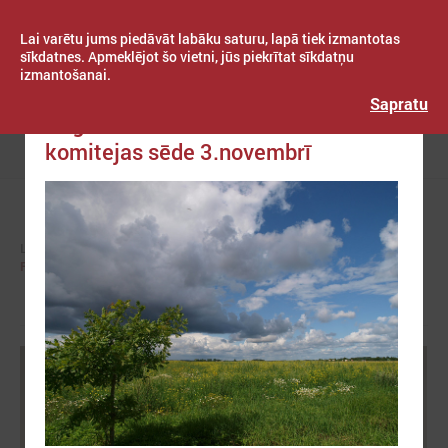
Lai varētu jums piedāvāt labāku saturu, lapā tiek izmantotas
sīkdatnes. Apmeklējot šo vietni, jūs piekrītat sīkdatņu
izmantošanai.
Publicēts: 2021. gada 27. oktobris
Latvijas Pašvaldību savienība
Sapratu
Reģionālās attīstības un sadarbības
komitejas sēde 3.novembrī
Izvēlne
LPS
KOMITEJAS
REĢIONĀLĀS ATTĪSTĪBAS UN SADARBĪBAS KOMITEJA