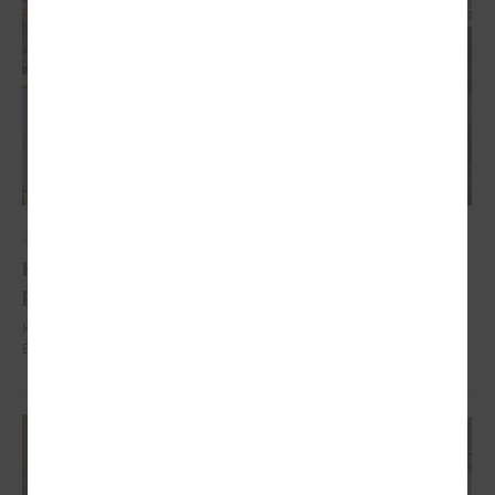
2025. gada 04. decembris
Komitejā runāja par vienoto būves reģistrācijas
procesu un izmaiņām Būvniecības likumā
Komitejā runāja par vienoto būves reģistrācijas procesu un izmaiņām
Būvniecības likumā