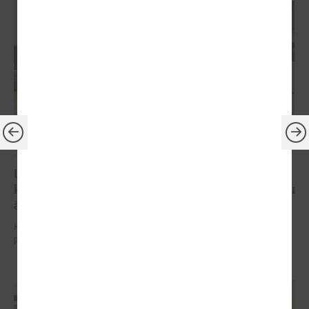
2025. gada 03. septembris
LPS Reģionālās attīstības un sadarbības
komitejas sēdē turpina diskusijas par koku ciršanu
ārpus meža
Komitejas sēdē diskutē par paredzētajām izmaiņām MK noteikumu
projektā par koku ciršanu ārpus meža.