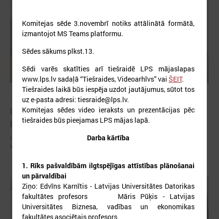
Komitejas sēde 3.novembrī notiks attālinātā formātā,
izmantojot MS Teams platformu.
Sēdes sākums plkst.13.
Sēdi varēs skatīties arī tiešraidē LPS mājaslapas
www.lps.lv sadaļā “Tiešraides, Videoarhīvs” vai
ŠEIT
.
Tiešraides laikā būs iespēja uzdot jautājumus, sūtot tos
2026. gada 06. augusts
uz e-pasta adresi: tiesraide@lps.lv.
Komitejas sēdes video ieraksts un prezentācijas pēc
Izglītības un kultūras komitejas sēde 10.augustā
tiešraides būs pieejamas LPS mājas lapā.
plkst.14.30
Darba kārtība
Latvijas Pašvaldību savienība (LPS) aicina piedalīties LPS Izglītības un
kultūras komitejas sēdē, kas notiks šī gada 10.augustā plkst.14.30.
1. Rīks pašvaldībām ilgtspējīgas attīstības plānošanai
un pārvaldībai
Ziņo: Edvīns Karnītis - Latvijas Universitātes Datorikas
fakultātes profesors Māris Pūķis - Latvijas
Universitātes Biznesa, vadības un ekonomikas
fakultātes asociētais profesors