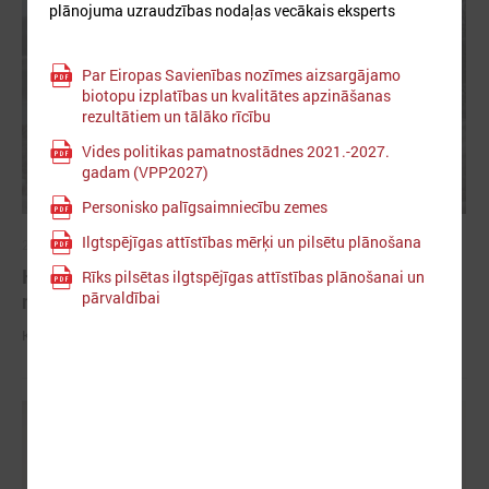
plānojuma uzraudzības nodaļas vecākais eksperts
Par Eiropas Savienības nozīmes aizsargājamo
biotopu izplatības un kvalitātes apzināšanas
rezultātiem un tālāko rīcību
Vides politikas pamatnostādnes 2021.-2027.
gadam (VPP2027)
Personisko palīgsaimniecību zemes
Ilgtspējīgas attīstības mērķi un pilsētu plānošana
2026. gada 04. marts
Komitejā informē par potenciālajiem plūdiem un
Rīks pilsētas ilgtspējīgas attīstības plānošanai un
pārvaldībai
nepieciešamo rīcību
Komitejā informē par potenciālajiem plūdiem un nepieciešamo rīcību