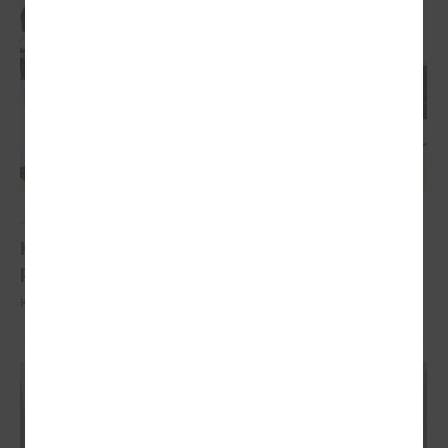
2026. gada 04. februāris
Komitejā runā par iespējām pašvaldībām
piesaistīt investīcijas
Komitejā runā par iespējām pašvaldībām piesaistīt investīcijas