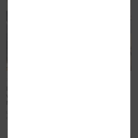
2025. gada 18. augusts
LPS Reģionālās attīstības un sadarbības komiteju
vadīs Ādažu novada domes priekšsēdētāja Karīna
Miķelsone
LPS Reģionālās attīstības un sadarbības komiteju vadīs Ādažu novada
domes priekšsēdētāja Karīna Miķelsone