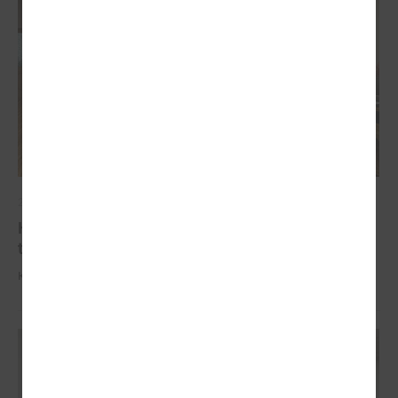
2025. gada 09. oktobris
Komitejā informē par industriālo attīstības
teritoriju kartējumu
Komitejā informē par industriālo attīstības teritoriju kartējumu