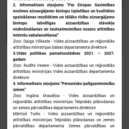
2.
Informatīvais ziņojums “Par Eiropas Savienības
nozīmes aizsargājamo biotopu izplatības un kvalitātes
apzināšanas rezultātiem un tālāko rīcību aizsargājamo
biotopu labvēlīgas aizsardzības stāvokļa
nodrošināšanas un tautsaimniecības nozaru attīstības
interešu sabalansēšanai”
Ziņo: Daiga Vilkaste - Vides aizsardzības un reģionālās
attīstības ministrijas Dabas departamenta direktore
3.Vides politikas pamatnostādnes 2021. – 2027.
gadam
2026. gada 29. aprīlis
Ziņo: Rudīte Vesere - Vides aizsardzības un reģionālās
Komitejā runā par vides piesārņojuma un ūdens
attīstības ministrijas Vides aizsardzības departamenta
apsaimniekošanas jautājumiem
direktore
4. Informatīvais ziņojums “Personisko palīgsaimniecību
Komitejā runā par vides piesārņojuma un ūdens apsaimniekošanas
zemes”
jautājumiem
Ziņo: Ingūna Draudiņa - Vides aizsardzības un
reģionālās attīstības ministrijas Telpiskās plānošanas
un zemes pārvaldības departaments direktore
Mārtiņš Turks - Vides aizsardzības un reģionālās
attīstības ministrijas Telpiskās plānošanas un zemes
pārvaldības departamenta Zemes pārvaldības un