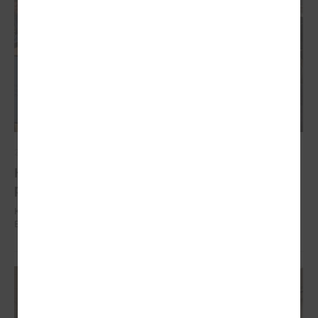
2025. gada 04. decembris
Komitejā runāja par vienoto būves reģistrācijas
procesu un izmaiņām Būvniecības likumā
Komitejā runāja par vienoto būves reģistrācijas procesu un izmaiņām
Būvniecības likumā