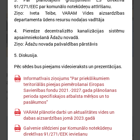
91/271/EEC par komunālo notekūdeņu attīrīšanu.
Ziņo: Iveta Teibe, VARAM Vides aizsardzības
departamenta ūdens resursu nodaļas vadītāja
4. Pieredze decentralizēto kanalizācijas sistēmu
apsaimniekošanā Ādažu novadā.
Ziņo: Ādažu novada pašvaldības pārstāvis
5. Diskusija.
Pēc sēdes bus pieejams videoieraksts un prezentācijas.
2026. gada 29. aprīlis
Komitejā runā par vides piesārņojuma un ūdens
Informatīvais ziņojums “Par priekšlikumiem
apsaimniekošanas jautājumiem
teritoriālās pieejas piemērošanai Eiropas
Savienības fondu 2021.-2027.gada plānošanas
Komitejā runā par vides piesārņojuma un ūdens apsaimniekošanas
perioda specifiskajos atbalsta mērķos un to
jautājumiem
pasākumos”
VARAM plānotie darbi un aktualitātes vides un
dabas aizsardzības jomā 2023.gadā
Galvenie slēdzieni par Komunālo notekūdeņu
direktīvas 91/271/EEK ieviešanu