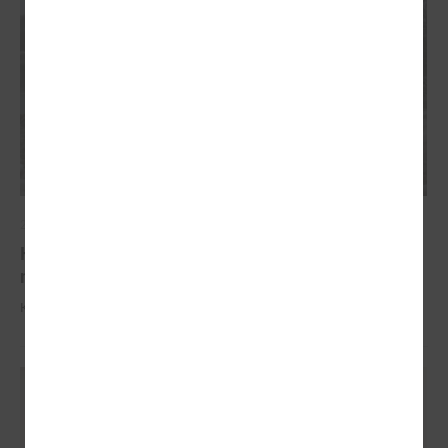
2026. gada 04. marts
Komitejā informē par potenciālajiem plūdiem un
nepieciešamo rīcību
Komitejā informē par potenciālajiem plūdiem un nepieciešamo rīcību