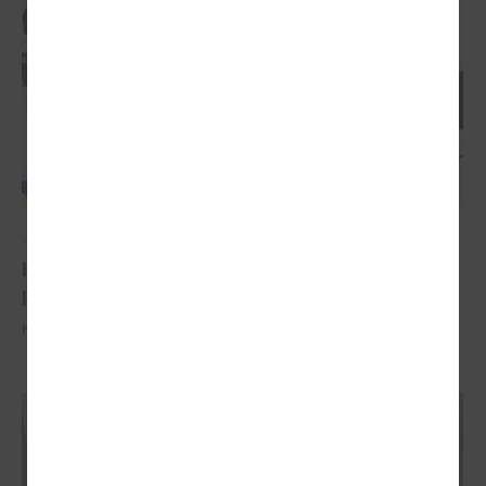
2026. gada 04. februāris
Komitejā runā par iespējām pašvaldībām
piesaistīt investīcijas
Komitejā runā par iespējām pašvaldībām piesaistīt investīcijas