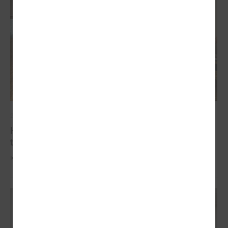
2025. gada 09. oktobris
Komitejā informē par industriālo attīstības
teritoriju kartējumu
Komitejā informē par industriālo attīstības teritoriju kartējumu