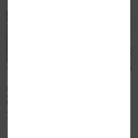
2025. gada 18. augusts
LPS Reģionālās attīstības un sadarbības komiteju
vadīs Ādažu novada domes priekšsēdētāja Karīna
Miķelsone
LPS Reģionālās attīstības un sadarbības komiteju vadīs Ādažu novada
domes priekšsēdētāja Karīna Miķelsone