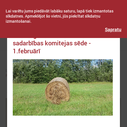
Lai varētu jums piedāvāt labāku saturu, lapā tiek izmantotas
sīkdatnes. Apmeklējot šo vietni, jūs piekrītat sīkdatņu
izmantošanai.
Publicēts: 2023. gada 26. janvāris
Latvijas Pašvaldību savienība
Sapratu
LPS Reģionālās attīstības un
sadarbības komitejas sēde -
Izvēlne
1.februārī
LPS
KOMITEJAS
REĢIONĀLĀS ATTĪSTĪBAS UN SADARBĪBAS KOMITEJA