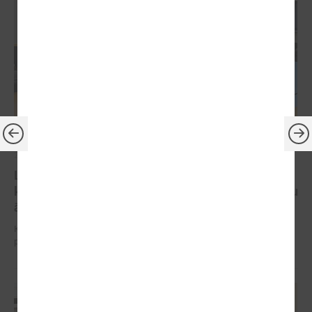
2025. gada 03. septembris
LPS Reģionālās attīstības un sadarbības
komitejas sēdē turpina diskusijas par koku ciršanu
ārpus meža
Komitejas sēdē diskutē par paredzētajām izmaiņām MK noteikumu
projektā par koku ciršanu ārpus meža.