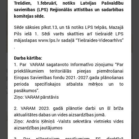
Trešdien, 1.februārī, notiks Latvijas Pašvaldību
savienības (LPS) Reģionālās attīstības un sadarbības
komitejas sēde.
Sēde sāksies plkst.13, un tā notiks LPS telpās, Mazajā
Pils ielā 1. Sēdi varēs skatīties arī tiešraidē LPS
mājaslapas www.lps.lv sadaļā “Tiešraides-Videoarhīvs”
.
Darba kārtība:
2026. gada 06. augusts
1. Par VARAM sagatavoto Informatīvo ziņojumu “Par
Izglītības un kultūras komitejas sēde 10.augustā
priekšlikumiem teritoriālās pieejas piemērošanai
plkst.14.30
Eiropas Savienības fondu 2021.-2027.gada plānošanas
perioda specifiskajos atbalsta mērķos un to
Latvijas Pašvaldību savienība (LPS) aicina piedalīties LPS Izglītības un
pasākumos”.
kultūras komitejas sēdē, kas notiks šī gada 10.augustā plkst.14.30.
Ziņo: VARAM pārstāvis
2. VARAM 2023. gadā plānotie darbi un šī brīža
aktualitātes dabas un vides aizsardzības jomā.
Ziņo: Andris Ķēniņš -Valsts sekretāra vietnieks vides
aizsardzības jautājumos
3. Par plānotajiem grozījumiem ES direktīvā