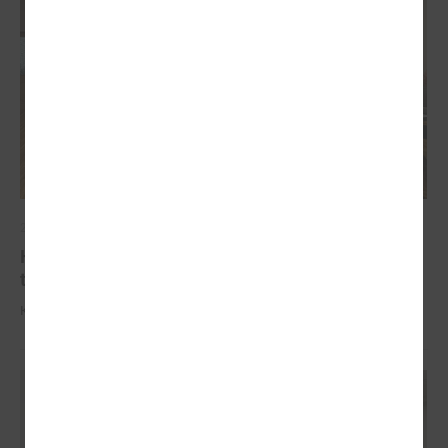
2025. gada 09. oktobris
Komitejā informē par industriālo attīstības
teritoriju kartējumu
Komitejā informē par industriālo attīstības teritoriju kartējumu