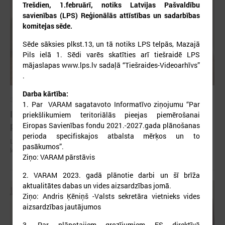
Trešdien, 1.februārī, notiks Latvijas Pašvaldību
savienības (LPS) Reģionālās attīstības un sadarbības
komitejas sēde.
Sēde sāksies plkst.13, un tā notiks LPS telpās, Mazajā
Pils ielā 1. Sēdi varēs skatīties arī tiešraidē LPS
mājaslapas www.lps.lv sadaļā “Tiešraides-Videoarhīvs”
.
Darba kārtība:
2026. gada 06. augusts
1. Par VARAM sagatavoto Informatīvo ziņojumu “Par
Izglītības un kultūras komitejas sēde 10.augustā
priekšlikumiem teritoriālās pieejas piemērošanai
plkst.14.30
Eiropas Savienības fondu 2021.-2027.gada plānošanas
perioda specifiskajos atbalsta mērķos un to
Latvijas Pašvaldību savienība (LPS) aicina piedalīties LPS Izglītības un
pasākumos”.
kultūras komitejas sēdē, kas notiks šī gada 10.augustā plkst.14.30.
Ziņo: VARAM pārstāvis
2. VARAM 2023. gadā plānotie darbi un šī brīža
aktualitātes dabas un vides aizsardzības jomā.
Ziņo: Andris Ķēniņš -Valsts sekretāra vietnieks vides
aizsardzības jautājumos
3. Par plānotajiem grozījumiem ES direktīvā