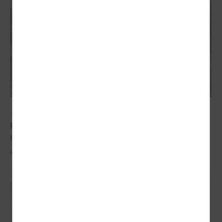
2026. gada 04. marts
Komitejā informē par potenciālajiem plūdiem un
nepieciešamo rīcību
Komitejā informē par potenciālajiem plūdiem un nepieciešamo rīcību