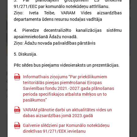
91/271/EEC par komunālo notekūdeņu attīrīšanu.
Ziņo: Iveta Teibe, VARAM Vides aizsardzības
departamenta ūdens resursu nodaļas vadītāja
4. Pieredze decentralizēto kanalizācijas sistēmu
apsaimniekošanā Ādažu novadā.
Ziņo: Ādažu novada pašvaldības pārstāvis
5. Diskusija.
Pēc sēdes bus pieejams videoieraksts un prezentācijas.
2026. gada 29. aprīlis
Komitejā runā par vides piesārņojuma un ūdens
Informatīvais ziņojums “Par priekšlikumiem
apsaimniekošanas jautājumiem
teritoriālās pieejas piemērošanai Eiropas
Savienības fondu 2021.-2027.gada plānošanas
Komitejā runā par vides piesārņojuma un ūdens apsaimniekošanas
perioda specifiskajos atbalsta mērķos un to
jautājumiem
pasākumos”
VARAM plānotie darbi un aktualitātes vides un
dabas aizsardzības jomā 2023.gadā
Galvenie slēdzieni par Komunālo notekūdeņu
direktīvas 91/271/EEK ieviešanu