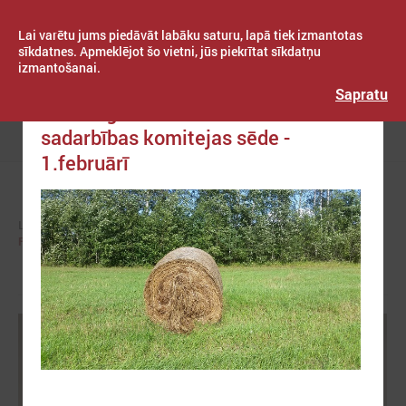
Lai varētu jums piedāvāt labāku saturu, lapā tiek izmantotas
sīkdatnes. Apmeklējot šo vietni, jūs piekrītat sīkdatņu
izmantošanai.
Publicēts: 2023. gada 26. janvāris
Latvijas Pašvaldību savienība
Sapratu
LPS Reģionālās attīstības un
sadarbības komitejas sēde -
Izvēlne
1.februārī
LPS
KOMITEJAS
REĢIONĀLĀS ATTĪSTĪBAS UN SADARBĪBAS KOMITEJA