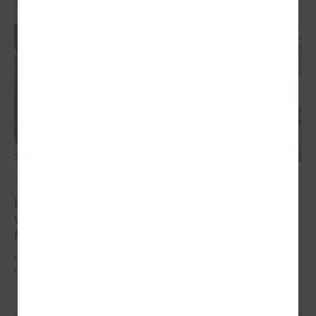
2025. gada 18. augusts
LPS Reģionālās attīstības un sadarbības komiteju
vadīs Ādažu novada domes priekšsēdētāja Karīna
Miķelsone
LPS Reģionālās attīstības un sadarbības komiteju vadīs Ādažu novada
domes priekšsēdētāja Karīna Miķelsone