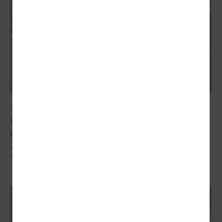
2025. gada 04. decembris
Komitejā runāja par vienoto būves reģistrācijas
procesu un izmaiņām Būvniecības likumā
Komitejā runāja par vienoto būves reģistrācijas procesu un izmaiņām
Būvniecības likumā