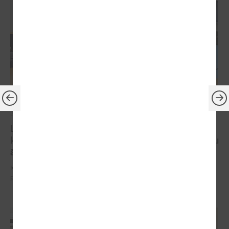
2025. gada 03. septembris
LPS Reģionālās attīstības un sadarbības
komitejas sēdē turpina diskusijas par koku ciršanu
ārpus meža
Komitejas sēdē diskutē par paredzētajām izmaiņām MK noteikumu
projektā par koku ciršanu ārpus meža.