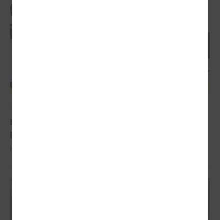
2026. gada 04. februāris
Komitejā runā par iespējām pašvaldībām
piesaistīt investīcijas
Komitejā runā par iespējām pašvaldībām piesaistīt investīcijas