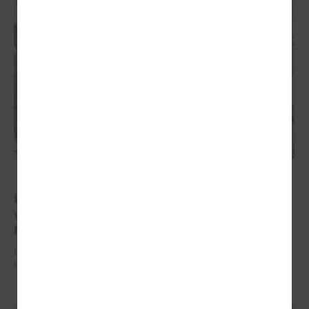
2025. gada 18. augusts
LPS Reģionālās attīstības un sadarbības komiteju
vadīs Ādažu novada domes priekšsēdētāja Karīna
Miķelsone
LPS Reģionālās attīstības un sadarbības komiteju vadīs Ādažu novada
domes priekšsēdētāja Karīna Miķelsone