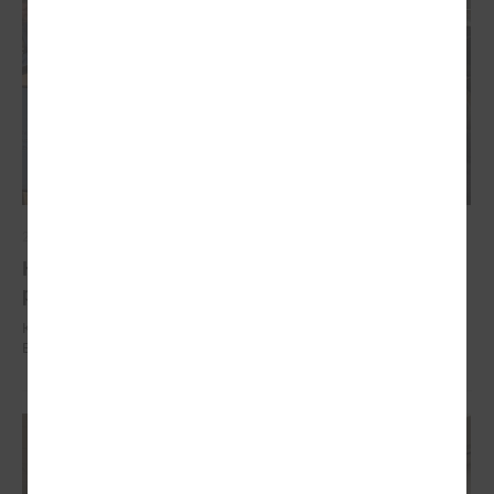
2025. gada 04. decembris
Komitejā runāja par vienoto būves reģistrācijas
procesu un izmaiņām Būvniecības likumā
Komitejā runāja par vienoto būves reģistrācijas procesu un izmaiņām
Būvniecības likumā