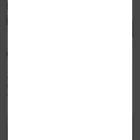
2026. gada 04. februāris
Komitejā runā par iespējām pašvaldībām
piesaistīt investīcijas
Komitejā runā par iespējām pašvaldībām piesaistīt investīcijas