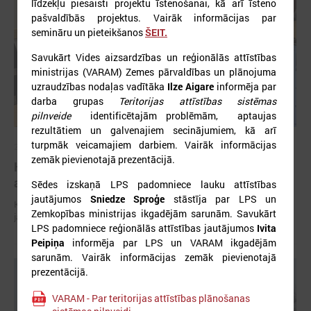
līdzekļu piesaisti projektu īstenošanai, kā arī īsteno
pašvaldībās projektus. Vairāk informācijas par
semināru un pieteikšanos
ŠEIT.
Savukārt Vides aizsardzības un reģionālās attīstības
ministrijas (VARAM) Zemes pārvaldības un plānojuma
uzraudzības nodaļas vadītāka
Ilze Aigare
informēja par
darba grupas
Teritorijas attīstības sistēmas
pilnveide
identificētajām problēmām, aptaujas
rezultātiem un galvenajiem secinājumiem, kā arī
turpmāk veicamajiem darbiem. Vairāk informācijas
2026. gada 29. aprīlis
zemāk pievienotajā prezentācijā.
Komitejā runā par vides piesārņojuma un ūdens
apsaimniekošanas jautājumiem
Sēdes izskaņā LPS padomniece lauku attīstības
jautājumos
Sniedze Sproģe
stāstīja par LPS un
Komitejā runā par vides piesārņojuma un ūdens apsaimniekošanas
Zemkopības ministrijas ikgadējām sarunām. Savukārt
jautājumiem
LPS padomniece reģionālās attīstības jautājumos
Ivita
Peipiņa
informēja par LPS un VARAM ikgadējām
sarunām. Vairāk informācijas zemāk pievienotajā
prezentācijā.
VARAM - Par teritorijas attīstības plānošanas