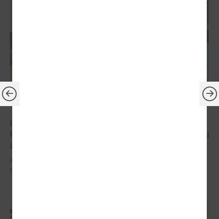
2025. gada 03. septembris
LPS Reģionālās attīstības un sadarbības
komitejas sēdē turpina diskusijas par koku ciršanu
ārpus meža
Komitejas sēdē diskutē par paredzētajām izmaiņām MK noteikumu
projektā par koku ciršanu ārpus meža.