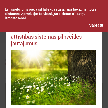
Lai varētu jums piedāvāt labāku saturu, lapā tiek izmantotas
sīkdatnes. Apmeklējot šo vietni, jūs piekrītat sīkdatņu
izmantošanai.
Publicēts: 2023. gada 05. jūnijs
Latvijas Pašvaldību savienība
Sapratu
Komitejā pārrunā teritorijas
attīstības sistēmas pilnveides
Izvēlne
jautājumus
LPS
KOMITEJAS
REĢIONĀLĀS ATTĪSTĪBAS UN SADARBĪBAS KOMITEJA