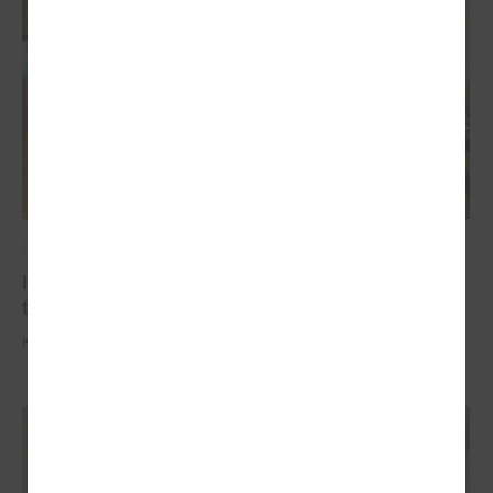
2025. gada 09. oktobris
Komitejā informē par industriālo attīstības
teritoriju kartējumu
Komitejā informē par industriālo attīstības teritoriju kartējumu