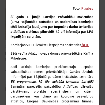
Foto:
Pixabay
Šī gada 7. jūnijā Latvijas Pašvaldību savienības
(LPS) Reģionālās attīstības un sadarbības komitejas
sēdē izskatīja jautājumu par turpmāko darbu teritorijas
attīstības sistēmas pilnveidē, kā arī informēja par LPS
ikgadējām sarunām.
Komitejas VIDEO ierakstu iespējams noskatīties
ŠEIT.
2026. gada 06. augusts
Izglītības un kultūras komitejas sēde 10.augustā
Sēdi vadīja Ādažu novada domes priekšsēdētāja
Karīna
plkst.14.30
Miķelsone.
Latvijas Pašvaldību savienība (LPS) aicina piedalīties LPS Izglītības un
Sēdi atklāja komitejas priekšsēdētājs, Liepājas
kultūras komitejas sēdē, kas notiks šī gada 10.augustā plkst.14.30.
valstspilsētas domes priekšsēdētājs
Gunārs Ansiņš
,
informējot par 15.jūnijā gaidāmo tiešsaistes semināru
ES programmas: kā tās vislabāk izmantot Latvijā?
Seminārs paredzēts pašvaldību Attīstības pārvalžu
pārstāvjiem, projektu speciālistiem un citiem
darbiniekiem, kuri plāno un koordinē pašvaldību
attīstību, Eiropas Savienības programmu finanšu