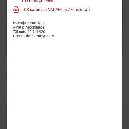
sistēmas pilnveidi
LPS sarunu ar VARAM un ZM rezultāti
Ievietoja: Liene Užule
Amats: Padomniece
Tālrunis: 26 519 920
E-pasts: liene.uzule@lps.lv
2026. gada 04. marts
Komitejā informē par potenciālajiem plūdiem un
nepieciešamo rīcību
Komitejā informē par potenciālajiem plūdiem un nepieciešamo rīcību