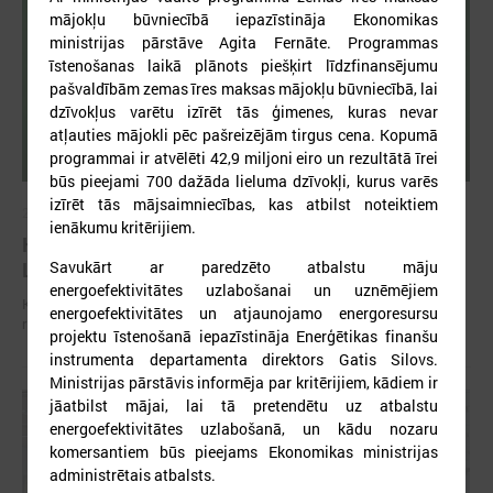
mājokļu būvniecībā iepazīstināja Ekonomikas
ministrijas pārstāve Agita Fernāte. Programmas
īstenošanas laikā plānots piešķirt līdzfinansējumu
pašvaldībām zemas īres maksas mājokļu būvniecībā, lai
dzīvokļus varētu izīrēt tās ģimenes, kuras nevar
atļauties mājokli pēc pašreizējām tirgus cena. Kopumā
programmai ir atvēlēti 42,9 miljoni eiro un rezultātā īrei
būs pieejami 700 dažāda lieluma dzīvokļi, kurus varēs
izīrēt tās mājsaimniecības, kas atbilst noteiktiem
2026. gada 01. jūlijs
ienākumu kritērijiem.
Komitejā diskutē par patvertņu problemātiku
Latvijā un iespējamiem risinājumiem
Savukārt ar paredzēto atbalstu māju
energoefektivitātes uzlabošanai un uznēmējiem
Komitejā diskutē par patvertņu problemātiku Latvijā un iespējamiem
energoefektivitātes un atjaunojamo energoresursu
risinājumiem
projektu īstenošanā iepazīstināja Enerģētikas finanšu
instrumenta departamenta direktors Gatis Silovs.
Ministrijas pārstāvis informēja par kritērijiem, kādiem ir
jāatbilst mājai, lai tā pretendētu uz atbalstu
energoefektivitātes uzlabošanā, un kādu nozaru
komersantiem būs pieejams Ekonomikas ministrijas
administrētais atbalsts.