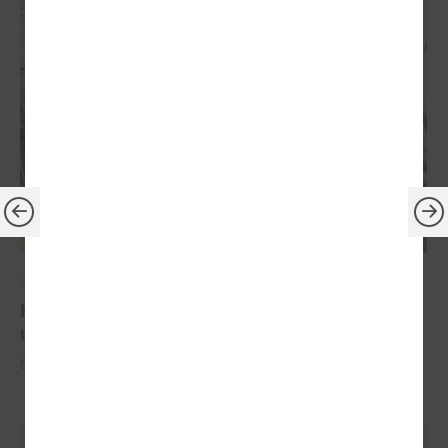
2024. gada 10. jūlijs
Komitejā runāja par Ugunsdrošības,
ugunsdzēsības un glābšanas darbu likumu
Šī gada 10. jūlijā notika LPS Tautsaimniecības komitejas sēde.