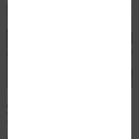
2023. gada 13. decembris
Komitejā diskutē par atbalstu tranzītielām, ceļu
reģistrēšanu un transporta enerģijas likumu
Šī gada 20.decembrīnotika LPS Tautsaimniecības komitejas sēde.