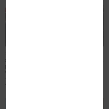
2025. gada 10. oktobris
Sabiedriskā transporta plānošanas pamatā ir jābūt
pieejamībai atbilstoši iedzīvotāju mobilitātes
vajadzībām
Sabiedriskā transporta plānošanas pamatā ir jābūt pieejamībai
atbilstoši iedzīvotāju mobilitātes vajadzībām