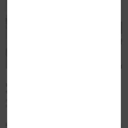
2024. gada 25. septembris
Komitejā diskutē par iespējamām izmaiņām
sabiedriskā transporta pakalpojumu organizēšanā
Komitejā diskutē par iespējamām izmaiņām sabiedriskā transporta
pakalpojumu organizēšanā.