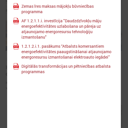
Zemas īres maksas mājokļu būvniecības
programma
AF 1.2.1.1.i. investīcija "Daudzdzīvokļu māju
energoefektivitātes uzlabošana un pāreja uz
atjaunojamo energoresursu tehnoloģiju
izmantošanu"
1.2.1.2.i.1. pasākums “Atbalsts komersantiem
energoefektivitātes paaugstināšanai atjaunojamo
energoresursu izmantošanai elektroauto iegādei”
2025. gada 27. novembris
Digitālās transformācijas un pētniecības atbalsta
Komitejā iekšlietu ministru aicina pilnveidot
programmas
civilās aizsardzības vadlīnijas
Komitejā iekšlietu ministru aicina pilnveidot civilās aizsardzības
vadlīnijas