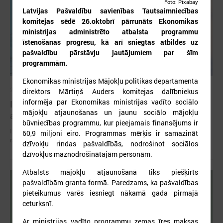
Foto: Pixabay
Latvijas Pašvaldību savienības Tautsaimniecības
komitejas sēdē 26.oktobrī pārrunāts Ekonomikas
ministrijas administrēto atbalsta programmu
īstenošanas progresu, kā arī sniegtas atbildes uz
pašvaldību pārstāvju jautājumiem par šīm
programmām.
Ekonomikas ministrijas Mājokļu politikas departamenta
2026. gada 02. jūlijs
direktors Mārtiņš Auders komitejas dalībniekus
informēja par Ekonomikas ministrijas vadīto sociālo
Izmaiņas siltumenerģijas apgādes tarifu
mājokļu atjaunošanas un jaunu sociālo mājokļu
aprēķināšanas metodikā var radīt būtiskus riskus
būvniecības programmu, kur pieejamais finansējums ir
Izmaiņas siltumenerģijas apgādes tarifu aprēķināšanas metodikā var
60,9 miljoni eiro. Programmas mērķis ir samazināt
radīt būtiskus riskus
dzīvokļu rindas pašvaldībās, nodrošinot sociālos
dzīvokļus maznodrošinātajām personām.
Atbalsts mājokļu atjaunošanā tiks piešķirts
pašvaldībām granta formā. Paredzams, ka pašvaldības
pieteikumus varēs iesniegt nākamā gada pirmajā
ceturksnī.
Ar ministrijas vadīto programmu zemas īres maksas