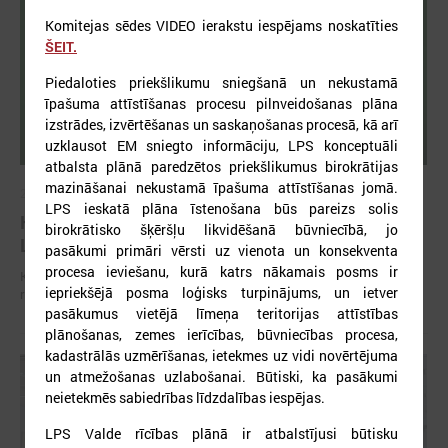
Komitejas sēdes VIDEO ierakstu iespējams noskatīties
ŠEIT.
Piedaloties priekšlikumu sniegšanā un nekustamā
īpašuma attīstīšanas procesu pilnveidošanas plāna
izstrādes, izvērtēšanas un saskaņošanas procesā, kā arī
uzklausot EM sniegto informāciju, LPS konceptuāli
atbalsta plānā paredzētos priekšlikumus birokrātijas
mazināšanai nekustamā īpašuma attīstīšanas jomā.
2026. gada 01. jūlijs
LPS ieskatā plāna īstenošana būs pareizs solis
Komitejā diskutē par patvertņu problemātiku
birokrātisko šķēršļu likvidēšanā būvniecībā, jo
Latvijā un iespējamiem risinājumiem
pasākumi primāri vērsti uz vienota un konsekventa
procesa ieviešanu, kurā katrs nākamais posms ir
Komitejā diskutē par patvertņu problemātiku Latvijā un iespējamiem
iepriekšējā posma loģisks turpinājums, un ietver
risinājumiem
pasākumus vietējā līmeņa teritorijas attīstības
plānošanas, zemes ierīcības, būvniecības procesa,
kadastrālās uzmērīšanas, ietekmes uz vidi novērtējuma
un atmežošanas uzlabošanai. Būtiski, ka pasākumi
neietekmēs sabiedrības līdzdalības iespējas.
LPS Valde rīcības plānā ir atbalstījusi būtisku