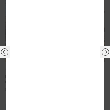
2024. gada 10. jūlijs
Komitejā runāja par Ugunsdrošības,
ugunsdzēsības un glābšanas darbu likumu
Šī gada 10. jūlijā notika LPS Tautsaimniecības komitejas sēde.