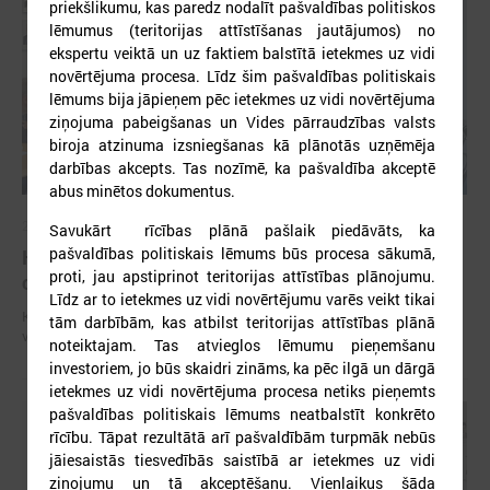
priekšlikumu, kas paredz nodalīt pašvaldības politiskos
lēmumus (teritorijas attīstīšanas jautājumos) no
ekspertu veiktā un uz faktiem balstītā ietekmes uz vidi
novērtējuma procesa. Līdz šim pašvaldības politiskais
lēmums bija jāpieņem pēc ietekmes uz vidi novērtējuma
ziņojuma pabeigšanas un Vides pārraudzības valsts
biroja atzinuma izsniegšanas kā plānotās uzņēmēja
darbības akcepts. Tas nozīmē, ka pašvaldība akceptē
abus minētos dokumentus.
2025. gada 27. novembris
Savukārt rīcības plānā pašlaik piedāvāts, ka
pašvaldības politiskais lēmums būs procesa sākumā,
Komitejā iekšlietu ministru aicina pilnveidot
proti, jau apstiprinot teritorijas attīstības plānojumu.
civilās aizsardzības vadlīnijas
Līdz ar to ietekmes uz vidi novērtējumu varēs veikt tikai
Komitejā iekšlietu ministru aicina pilnveidot civilās aizsardzības
tām darbībām, kas atbilst teritorijas attīstības plānā
vadlīnijas
noteiktajam. Tas atvieglos lēmumu pieņemšanu
investoriem, jo būs skaidri zināms, ka pēc ilgā un dārgā
ietekmes uz vidi novērtējuma procesa netiks pieņemts
pašvaldības politiskais lēmums neatbalstīt konkrēto
rīcību. Tāpat rezultātā arī pašvaldībām turpmāk nebūs
jāiesaistās tiesvedībās saistībā ar ietekmes uz vidi
ziņojumu un tā akceptēšanu. Vienlaikus šāda