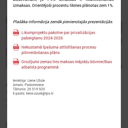
izmaksas. Orientējoši procentu likmes plānotas zem 1%.
Plašāka informācija zemāk pievienotajās prezentācijās.
Likumprojektu pakotne par privatizācijas
pabeigšanu 2024-2026
Nekustamā īpašuma attīstīšanas procesu
pilnveidošanas plāns
Grozījumi zemas īres maksas mājokļu būvniecības
atbalsta programmā
2024. gada 25. septembris
Ievietoja: Liene Užule
Komitejā diskutē par iespējamām izmaiņām
Amats: Padomniece
Tālrunis: 26 519 920
sabiedriskā transporta pakalpojumu organizēšanā
E-pasts: liene.uzule@lps.lv
Komitejā diskutē par iespējamām izmaiņām sabiedriskā transporta
pakalpojumu organizēšanā.