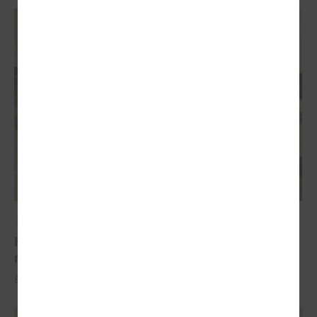
2023. gada 13. decembris
Komitejā diskutē par atbalstu tranzītielām, ceļu
reģistrēšanu un transporta enerģijas likumu
Šī gada 20.decembrīnotika LPS Tautsaimniecības komitejas sēde.