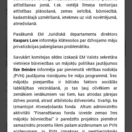
attīstīšanas jomā, t.sk. vietējā līmeņa teritorijas
attīstības plānošanā, zemes ierīcībā, būvniecībā,
kadastrālajā uzmērīšanā, ietekmes uz vidi novērtējumā,
atmežošanā.
Pasākumā EM Juridiskā departamenta direktors
Kaspars Lore
informēja klātesošos par
dzīvojamo māju
privatizācijas pabeigšanas problemātiku.
Savukārt komitejas sēdes izskaņā EM Valsts sekretāra
vietniece būvniecības un mājokļu politikas jautājumos
Ilze Beināre
informēja par pievienotā vērtības nodokļa
2024. gada 06. decembris
(
PVN) jautājuma risinājumu īre māju programmā. Īres
mājokļu pieejamība ir būtisks faktors sociālās
Komitejā diskutē par iespējām efektīvi un
labklājības veicināšanā, jo tas ļauj cilvēkiem ar
operatīvi sadarboties vides avāriju gadījumā
zemākiem ienākumiem vai tiem, kas atrodas pārejas
Komitejā diskutē par iespējām efektīvi un operatīvi sadarboties vides
dzīves posmā, atrast atbilstošu dzīvesvietu. Svarīgi, ka
avāriju gadījumā
Izmantojot Atveseļošanās fonda Altum administrēto
aktivitāti “Finansēšanas fonda izveide zemas īres
mājokļu būvniecībai” ir paredzēts projektos piemērot
samazinātu procentu likmi pašam aizdevumam un PVN
aizdevumam, jo PVN izmaksas ir neattiecināmās