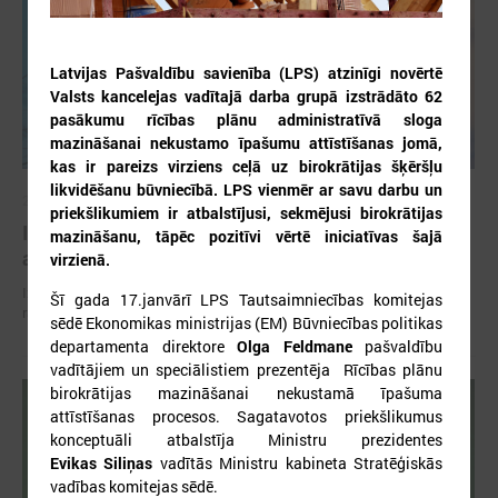
Latvijas Pašvaldību savienība (LPS) atzinīgi novērtē
Valsts kancelejas vadītajā darba grupā izstrādāto 62
pasākumu rīcības plānu administratīvā sloga
mazināšanai nekustamo īpašumu attīstīšanas jomā,
kas ir pareizs virziens ceļā uz birokrātijas šķēršļu
likvidēšanu būvniecībā. LPS vienmēr ar savu darbu un
2026. gada 02. jūlijs
priekšlikumiem ir atbalstījusi, sekmējusi birokrātijas
Izmaiņas siltumenerģijas apgādes tarifu
mazināšanu, tāpēc pozitīvi vērtē iniciatīvas šajā
aprēķināšanas metodikā var radīt būtiskus riskus
virzienā.
Izmaiņas siltumenerģijas apgādes tarifu aprēķināšanas metodikā var
Šī gada 17.janvārī LPS Tautsaimniecības komitejas
radīt būtiskus riskus
sēdē Ekonomikas ministrijas (EM)
Būvniecības politikas
departamenta direktore
Olga Feldmane
pašvaldību
vadītājiem un speciālistiem prezentēja Rīcības plānu
birokrātijas mazināšanai nekustamā īpašuma
attīstīšanas procesos. Sagatavotos priekšlikumus
konceptuāli atbalstīja Ministru prezidentes
Evikas Siliņas
vadītās Ministru kabineta Stratēģiskās
vadības komitejas sēdē.