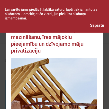
Lai varētu jums piedāvāt labāku saturu, lapā tiek izmantotas
sīkdatnes. Apmeklējot šo vietni, jūs piekrītat sīkdatņu
izmantošanai.
Publicēts: 2024. gada 17. janvāris
Latvijas Pašvaldību savienība
Sapratu
Komitejā pārrunā birokrātijas
mazināšanu, īres mājokļu
Izvēlne
pieejamību un dzīvojamo māju
privatizāciju
LPS
KOMITEJAS
TAUTSAIMNIECĪBAS KOMITEJA