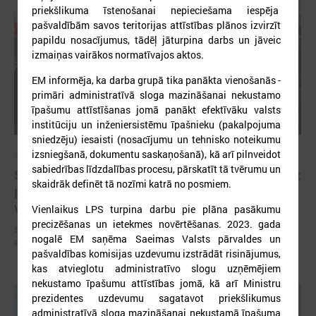
priekšlikuma īstenošanai nepieciešama iespēja
pašvaldībām savos teritorijas attīstības plānos izvirzīt
papildu nosacījumus, tādēļ jāturpina darbs un jāveic
izmaiņas vairākos normatīvajos aktos.
EM informēja, ka darba grupā tika panākta vienošanās -
primāri administratīvā sloga mazināšanai nekustamo
īpašumu attīstīšanas jomā panākt efektīvāku valsts
institūciju un inženiersistēmu īpašnieku (pakalpojuma
sniedzēju) iesaisti (nosacījumu un tehnisko noteikumu
izsniegšanā, dokumentu saskaņošanā), kā arī pilnveidot
2025. gada 10. oktobris
sabiedrības līdzdalības procesu, pārskatīt tā tvērumu un
Sabiedriskā transporta plānošanas pamatā ir jābūt
skaidrāk definēt tā nozīmi katrā no posmiem.
pieejamībai atbilstoši iedzīvotāju mobilitātes
vajadzībām
Vienlaikus LPS turpina darbu pie plāna pasākumu
precizēšanas un ietekmes novērtēšanas. 2023. gada
Sabiedriskā transporta plānošanas pamatā ir jābūt pieejamībai
nogalē EM saņēma Saeimas Valsts pārvaldes un
atbilstoši iedzīvotāju mobilitātes vajadzībām
pašvaldības komisijas uzdevumu izstrādāt risinājumus,
kas atvieglotu administratīvo slogu uzņēmējiem
nekustamo īpašumu attīstības jomā, kā arī Ministru
prezidentes uzdevumu sagatavot priekšlikumus
administratīvā sloga mazināšanai nekustamā īpašuma